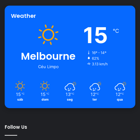
Weather
15
℃
Melbourne
16º - 14º
62%
3.13 km/h
Céu Limpo
15
15
13
12
12
℃
℃
℃
℃
℃
sáb
dom
seg
ter
qua
Follow Us