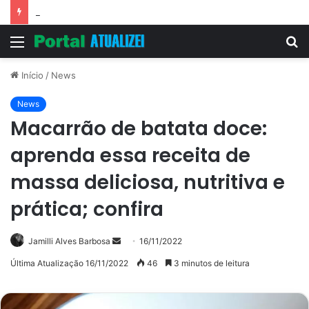
Vitória Souza: jovem pastora perto dos 5 mi de seguidores na web
Menu
P
p
Início
/
News
News
Macarrão de batata doce:
aprenda essa receita de
massa deliciosa, nutritiva e
prática; confira
Mande
Jamilli Alves Barbosa
16/11/2022
um
Última Atualização 16/11/2022
46
3 minutos de leitura
e-
mail