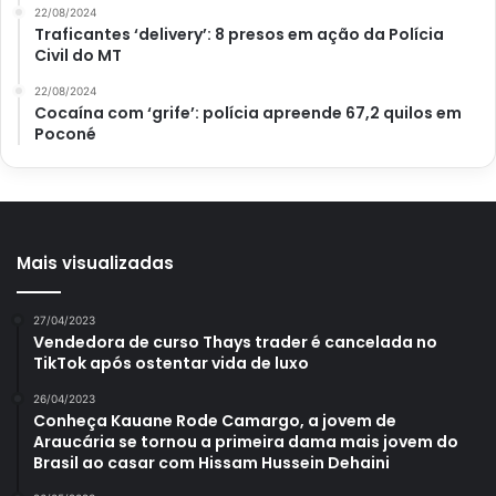
22/08/2024
A batata doce faz o maior sucesso nas dietas de quem faz
Traficantes ‘delivery’: 8 presos em ação da Polícia
academia, isso porque, ela traz muitos benefícios. Nesse
Civil do MT
sentido, a nutricionista Luna Azevedo, na matéria de Luís
22/08/2024
Ricardo, publicada em 25 de setembro de 2020, para o EU
Cocaína com ‘grife’: polícia apreende 67,2 quilos em
Poconé
Atleta, no site
Globo
, afirma que esse alimento não
contribui só com quem busca para a hipertrofia, mas,
também, com quem busca o emagrecimento.
Mais visualizadas
27/04/2023
Vendedora de curso Thays trader é cancelada no
TikTok após ostentar vida de luxo
26/04/2023
Conheça Kauane Rode Camargo, a jovem de
Araucária se tornou a primeira dama mais jovem do
Brasil ao casar com Hissam Hussein Dehaini