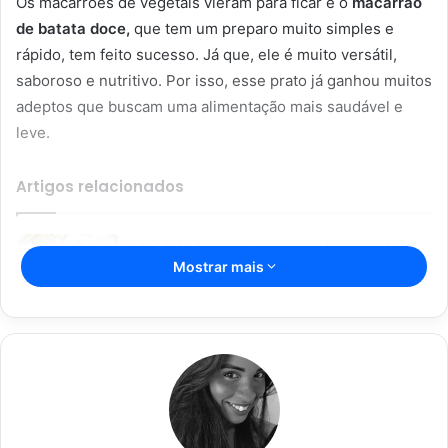
Os macarrões de vegetais vieram para ficar e o
macarrão
de batata doce,
que tem um preparo muito simples e
rápido, tem feito sucesso. Já que, ele é muito versátil,
saboroso e nutritivo. Por isso, esse prato já ganhou muitos
adeptos que buscam uma alimentação mais saudável e
leve.
Artigos relacionados
Vitória Souza: jovem pastora perto
Mostrar mais
dos 5 mi de seguidores na web
22/08/2024
Açaí falsificado! Polícia fecha fábrica
em Várzea Grande
22/08/2024