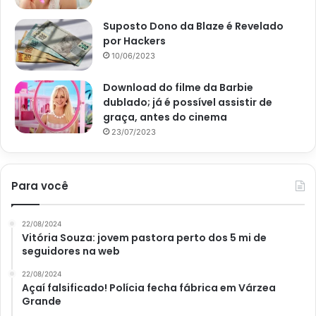
Suposto Dono da Blaze é Revelado
Macarrão de batata doce: aprenda essa receita de massa
por Hackers
deliciosa, nutritiva e prática; confira – Imagem: Pixabay
10/06/2023
Quais molhos usar no
Download do filme da Barbie
dublado; já é possível assistir de
macarrão de batata doce?
graça, antes do cinema
23/07/2023
Esse é aquele tipo de macarrão que vai muito bem com os
mais diversos tipos de molhos. Assim, você pode
experimentar desde o mais básico, como o alho e óleo, até
Para você
um mais elaborado, como o branco ou o bolonhesa. Além
disso, essa receita vai muito bem com carnes, vegetais e
22/08/2024
saladas.
Vitória Souza: jovem pastora perto dos 5 mi de
seguidores na web
Quais são os benefícios da
22/08/2024
Açaí falsificado! Polícia fecha fábrica em Várzea
batata doce?
Grande