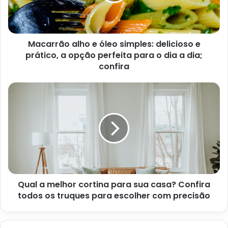
Azeitonas sem caroço;
200 gr de peito de frango em cubos, opcional.
Caso não possua um cortador de vegetais em tiras, basta
Macarrão alho e óleo simples: delicioso e
lavar bem a batata doce e cortar ela em fatias. Em seguida,
prático, a opção perfeita para o dia a dia;
confira
corte as fatias em tiras finas, de mais ou menos meio
centímetro. Mas, não corte as tiras muito finas, para evitar
que elas desmanchem na hora do preparo.
Qual a melhor cortina para sua casa? Confira
todos os truques para escolher com precisão