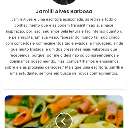
Receita de macarrão de
Jamilli Alves Barbosa
batata doce
Jamilli Alves é uma escritora apaixonada, as letras e todo o
conhecimento que elas podem transmitir são sua maior
Para preparar essa receita você não precisa de muitos
inspiração, por isso, seu amor pela leitura é tão intenso quanto o
é pela escrita. Em sua visão, "apesar do mundo ter sido criado
ingredientes. Assim, além de mais nutritiva e saudável,
com conceitos e conhecimentos tão elevados, a linguagem, ainda
essa massa ainda é bem econômica, o que a torna bem
que muito limitada, é um dos presentes mais valorosos que
mais acessível. Então, separe os seguintes ingredientes
recebemos, porque, por meio dela não só compreendemos e
para começar a receita:
dominamos nosso mundo, mas, compartilhamos e ensinamos
sobre ele às próximas gerações." Mais que uma escritora, Jamilli é
uma estudante, sempre em busca de novos conhecimentos.
3 batatas doce cruas cortadas em tiras;
2 colheres de azeite;
Meia cebola picada em cubos;
1 dente de alho amassado com sal;
Tempero verde picado;
2 tomates picados em cubos;