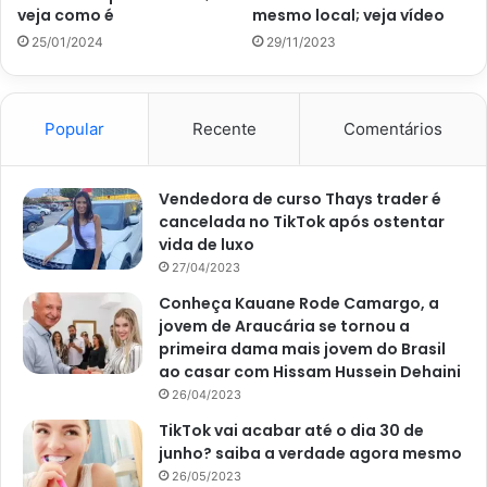
macias.
veja como é
mesmo local; veja vídeo
25/01/2024
29/11/2023
Quando o macarrão de batata doce estiver macio, desligue
o fogo, junte o restante do tempero verde e, enfim, já
pode servir e saborear. Mas, caso queira agregar mais
Popular
Recente
Comentários
sabor à receita, acrescente temperos desidratados como o
orégano e a pimenta do reino, para finalizar.
Vendedora de curso Thays trader é
cancelada no TikTok após ostentar
vida de luxo
27/04/2023
Conheça Kauane Rode Camargo, a
jovem de Araucária se tornou a
primeira dama mais jovem do Brasil
ao casar com Hissam Hussein Dehaini
26/04/2023
TikTok vai acabar até o dia 30 de
junho? saiba a verdade agora mesmo
26/05/2023