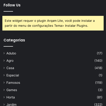
controle da pressão e do colesterol e os sistemas imune e
Follow Us
digestivo.
O
macarrão de batata doce
é uma boa forma de
Este widget requer o plugin Arqam Lite, você pode instalar a
partir do menu de configurações Tema> Instalar Plugins.
incorporar essa raiz no cardápio do dia a dia de um jeito
bem saboroso e versátil. Então, compartilhe essa receita e
comente aqui no
Portal Atualizei
o que achou desse prato.
Categorias
Adubo
(17)
Agro
(140)
Avalie este post post
Casa
(418)
Especial
(1)
batata-doce
macarrão
receita
Famosos
(119)
Games
(3)
Horta
(81)
Jardim
(322)