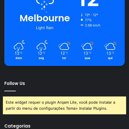
Melbourne
13º - 12º
77%
2.68 km/h
Light Rain
13
12
12
13
13
℃
℃
℃
℃
℃
dom
seg
ter
qua
qui
Follow Us
Este widget requer o plugin Arqam Lite, você pode instalar a
partir do menu de configurações Tema> Instalar Plugins.
Categorias