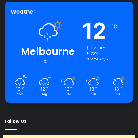
Weather
12
℃
Melbourne
13º - 10º
73%
2.24 km/h
Rain
13
12
12
13
13
℃
℃
℃
℃
℃
dom
seg
ter
qua
qui
Follow Us