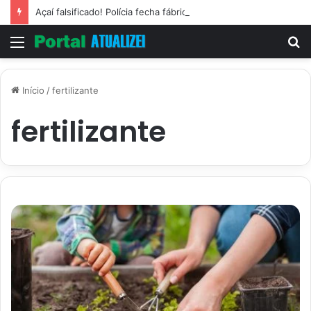
Açaí falsificado! Polícia fecha fábrica em Várzea Grande
Menu
P
p
Início
/
fertilizante
fertilizante