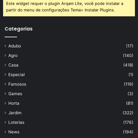
Este widget requer o plugin Arqam Lite, você pode instalar a
partir do menu de configurações Tema> Instalar Plugins.
Categorias
Adubo
(17)
Agro
(140)
Casa
(418)
Especial
(1)
Famosos
(119)
Games
(3)
Horta
(81)
Jardim
(322)
Loterias
(176)
News
(194)