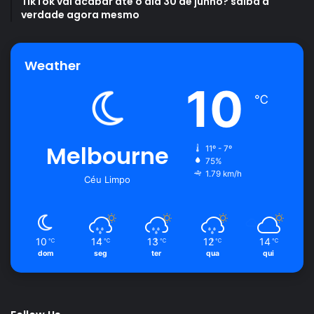
TikTok vai acabar até o dia 30 de junho? saiba a
verdade agora mesmo
Weather
10
℃
Melbourne
11º - 7º
75%
1.79 km/h
Céu Limpo
10
14
13
12
14
℃
℃
℃
℃
℃
dom
seg
ter
qua
qui