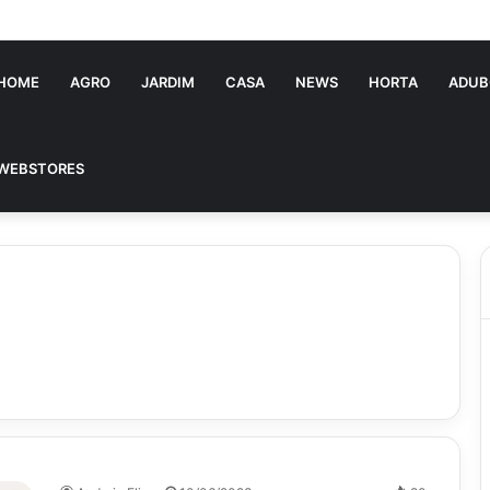
ória Souza: jovem pastora perto dos 5 mi de seguidores na web
HOME
AGRO
JARDIM
CASA
NEWS
HORTA
ADUB
WEBSTORES