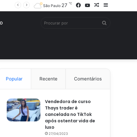
℃
Facebook
YouTube
Artigo
Barra
27
São Paulo
aleatório
Lateral
Procurar
O
por
Popular
Recente
Comentários
Vendedora de curso
Thays trader é
cancelada no TikTok
após ostentar vida de
luxo
27/04/2023