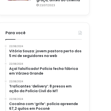
graça, antes do cinema
23/07/2023
Para você
22/08/2024
Vitória Souza: jovem pastora perto dos
5 mi de seguidores na web
22/08/2024
Açaí falsificado! Polícia fecha fábrica
em Várzea Grande
22/08/2024
Traficantes ‘delivery’: 8 presos em
ação da Polícia Civil do MT
22/08/2024
Cocaína com ‘grife’: polícia apreende
67,2 quilos em Poconé