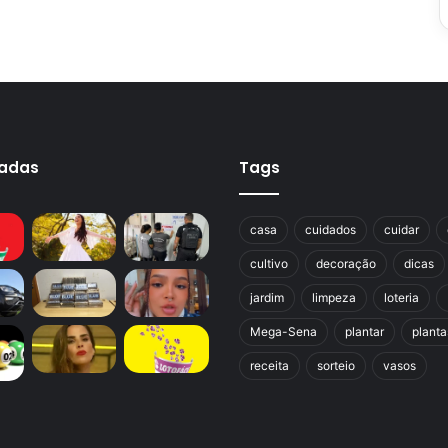
cadas
Tags
casa
cuidados
cuidar
cultivo
decoração
dicas
jardim
limpeza
loteria
Mega-Sena
plantar
planta
receita
sorteio
vasos