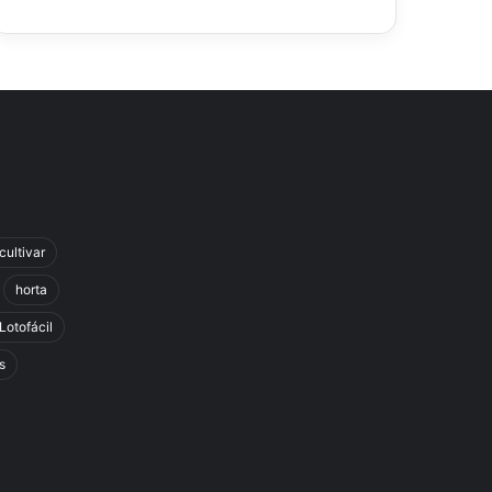
cultivar
horta
Lotofácil
s