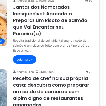
Andreia Eliza
10/06/2023
80
Jantar dos Namorados
Inesquecível: Aprenda a
Preparar um Risoto de Salmão
que Vai Encantar seu
Parceiro(a)
Receita tradicional da culinária italiana, o risoto de
as
salmão é um clássico feito com o arroz tipo arbóreo.
Esse arroz…
Leia mais »
Andreia Eliza
31/05/2023
72
Receita de chef na sua própria
casa: descubra como preparar
um caldo de camarão com
aipim digno de restaurantes
renomados