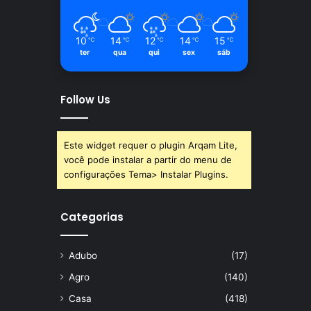
10
14
12
14
15
℃
℃
℃
℃
℃
ter
qua
qui
sex
sáb
Follow Us
Este widget requer o plugin Arqam Lite,
você pode instalar a partir do menu de
configurações Tema> Instalar Plugins.
Categorias
Adubo
(17)
Agro
(140)
Casa
(418)