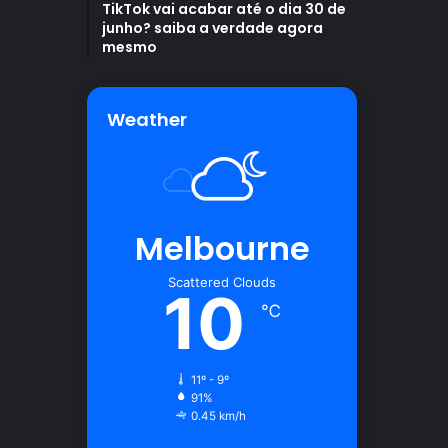
TikTok vai acabar até o dia 30 de
junho? saiba a verdade agora
mesmo
Weather
Melbourne
Scattered Clouds
10
℃
11º - 9º
91%
0.45 km/h