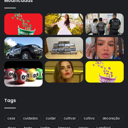
Modificadas
Tags
casa
cuidados
cuidar
cultivar
cultivo
decoração
dicas
horta
jardim
limpeza
loteria
Lotofácil