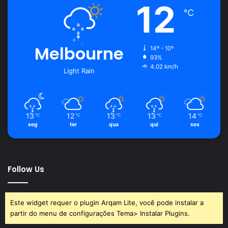
12
℃
Melbourne
14º - 10º
93%
4.02 km/h
Light Rain
13
12
13
13
14
℃
℃
℃
℃
℃
seg
ter
qua
qui
sex
Follow Us
Este widget requer o plugin Arqam Lite, você pode instalar a
partir do menu de configurações Tema> Instalar Plugins.