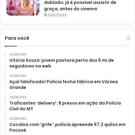
dublado; já é possível assistir de
graça, antes do cinema
23/07/2023
Para você
22/08/2024
Vitória Souza: jovem pastora perto dos 5 mi de
seguidores na web
22/08/2024
Açaí falsificado! Polícia fecha fábrica em Várzea
Grande
22/08/2024
Traficantes ‘delivery’: 8 presos em ação da Polícia
Civil do MT
22/08/2024
Cocaína com ‘grife’: polícia apreende 67,2 quilos em
Poconé