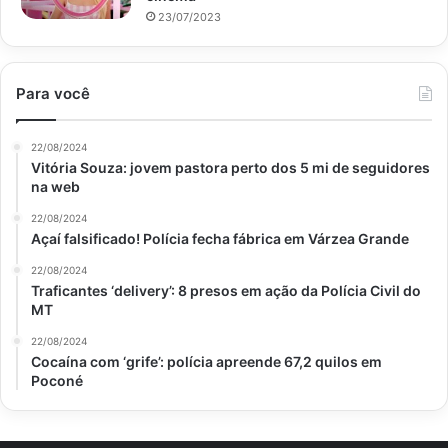
23/07/2023
A rega, por sua vez, deve ser frequente, feita no início da
manha ou ao final da tarde, deixando o solo sempre úmido.
Portanto, a fim de otimizar o crescimento do limoeiro, o
Para você
Portal Atualizei
indica apostar na adubação orgânica a
cada 3 meses.
22/08/2024
Vitória Souza: jovem pastora perto dos 5 mi de seguidores
Floração e Colheita
na web
22/08/2024
Após plantar o l
imão em vasos
, a floração do limoeiro
Açaí falsificado! Polícia fecha fábrica em Várzea Grande
ocorre principalmente na primavera e no verão,
22/08/2024
geralmente após o segundo ano de plantio,
Traficantes ‘delivery’: 8 presos em ação da Polícia Civil do
desabrochando perfumosas flores brancas ou rosas. A
MT
colheita dos frutos, por sua vez, geralmente pode ser
22/08/2024
realizada a partir do terceiro ano após o plantio.
Cocaína com ‘grife’: polícia apreende 67,2 quilos em
Poconé