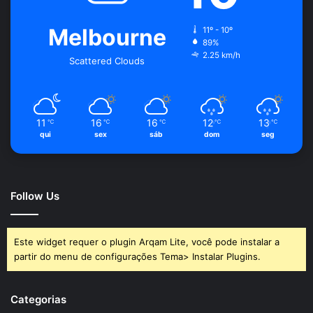
Melbourne
11º - 10º
89%
2.25 km/h
Scattered Clouds
11
16
16
12
13
℃
℃
℃
℃
℃
qui
sex
sáb
dom
seg
Follow Us
Este widget requer o plugin Arqam Lite, você pode instalar a
partir do menu de configurações Tema> Instalar Plugins.
Categorias