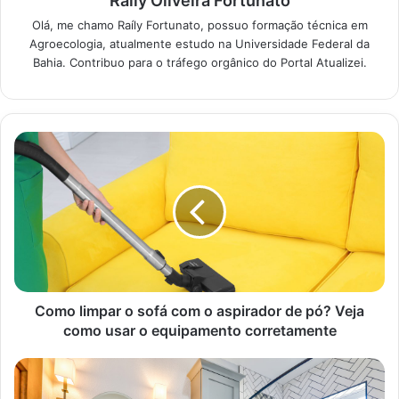
Raíly Oliveira Fortunato
13/06/2023
Olá, me chamo Raíly Fortunato, possuo formação técnica em
Agroecologia, atualmente estudo na Universidade Federal da
Beleza feita em casa: aprenda as melhores
Bahia. Contribuo para o tráfego orgânico do Portal Atualizei.
receitas caseiras para uma pele saudável
e bonita
13/06/2023
Época do plantio
Plantar o limão no período certo é determinante para o
sucesso da colheita dos limões. Portanto, conforme João
Mathias, em 19 de abril de 2018, em colaboração com a
revista
Globo Rural
, o melhor período para iniciar o plantio
Como limpar o sofá com o aspirador de pó? Veja
é em épocas chuvosas. Ademais, o plantio deve ser
como usar o equipamento corretamente
realizado nas horas em que há menos incidência solar.