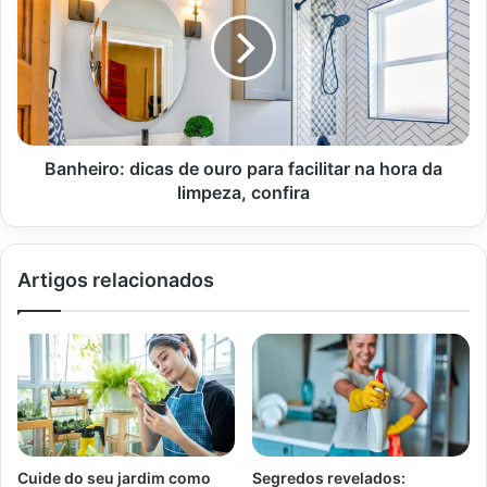
Banheiro: dicas de ouro para facilitar na hora da
limpeza, confira
Artigos relacionados
Imagem Globo Rural
Plantar limão em vasos
O primeiro passo para o plantio em vasos é adquirir um
recipiente com furos na base, com mais de 25 litros, para
haver um bom desenvolvimento da árvore frutífera.
Cuide do seu jardim como
Segredos revelados: