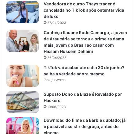
Vendedora de curso Thays trader é
cancelada no TikTok após ostentar vida
de luxo
27/04/2023
Conheça Kauane Rode Camargo, a jovem
de Araucária se tornou a primeira dama
mais jovem do Brasil ao casar com
Hissam Hussein Dehaini
26/04/2023
limão em vasos (reprodução Canva Pro)
TikTok vai acabar até o dia 30 de junho?
saiba a verdade agora mesmo
Cuidando do limoeiro
26/05/2023
Suposto Dono da Blaze é Revelado por
Para haver um bom desenvolvimento do limoeiro, é
Hackers
preciso atender as demandas da árvore frutífera. Deste
10/06/2023
modo, posicione o vaso em um local em que haja
incidência de luz solar direta por pelo menos 4 horas
Download do filme da Barbie dublado; já
diárias.
é possível assistir de graça, antes do
cinema