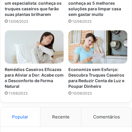
Ademais, ao fundo do vaso, monte a camada de drenagem,
um especialista: conheça os
conheça as 5 melhores
com a utilização de argila expandida, britas e jardim.
truques caseiros que farão
soluções para limpar casa
suas plantas brilharem
sem gastar muito
Posteriormente à camada de drenagem, adicione um
13/06/2023
12/06/2023
pedaço de manta geotêxtil, que evita a passagem de
pedriscos e substrato para o fundo do vaso.
O substrato ideal para o limoeiro deve ser rico em
conteúdo orgânico, com bom perfil de drenagem e leve.
Assim, faça um
mix
utilizando duas partes de terra vegetal,
duas partes de areia de construção e uma parte de adubo
Remédios Caseiros Eficazes
Economize sem Esforço:
para Aliviar a Dor: Acabe com
Descubra Truques Caseiros
orgânico de sua preferência, como o húmus de minhoca.
o Desconforto de Forma
para Reduzir Conta de Luz e
Prepare o vaso com o substrato e adicione a muda
Natural
Poupar Dinheiro
enxertada do limoeiro, preservando o torrão e finalize com
11/06/2023
10/06/2023
a rega.
Popular
Recente
Comentários