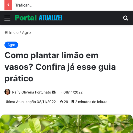
Traficantes ‘delivery’: 8 presos em ação da Polícia Civil do MT
Menu
P
p
Início
/
Agro
Agro
Como plantar limão em
vasos? Confira já esse guia
prático
Mande
Raíly Oliveira Fortunato
08/11/2022
um
Última Atualização 08/11/2022
29
2 minutos de leitura
e-
mail