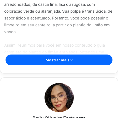
arredondados, de casca fina, lisa ou rugosa, com
coloração verde ou alaranjada. Sua polpa é translúcida, de
sabor ácido e acentuado. Portanto, você pode possuir o
limoeiro em seu canteiro, a partir do plantio do
limão em
vasos
.
Assim, reunimos para você em nosso conteúdo o guia
completo do plantio do
limão em vasos
, obtendo uma
produção de sucesso. Deste modo, continue conosco e
Mostrar mais
confira a época ideal de plantio, o passo a passo do plantio
em vasos, os cuidados essenciais com o limoeiro e tudo
sobre a colheita.
Artigos relacionados
Truques infalíveis: desentupir vaso nunca
foi tão fácil com essas soluções caseiras