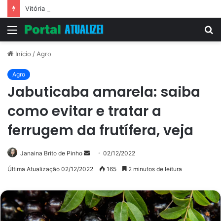
Vitória Souza: jovem pastora perto dos 5 mi de seguidores na web
Menu
P
p
Início
/
Agro
Agro
Jabuticaba amarela: saiba
como evitar e tratar a
ferrugem da frutífera, veja
Mande
Janaina Brito de Pinho
02/12/2022
um
Última Atualização 02/12/2022
165
2 minutos de leitura
e-
mail