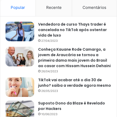
Popular
Recente
Comentários
Invista na prevenção
A melhor forma de resolver a questão dos frutos
Vendedora de curso Thays trader é
manchados ou completamente amarelos é evitar a
cancelada no TikTok após ostentar
contaminação da árvore, ou seja, apostar no controle da
vida de luxo
proliferação do fungo. De acordo com João Mathias em
27/04/2023
matéria para a revista
Globo Rural
, em 12 de novembro de
Conheça Kauane Rode Camargo, a
2018, podas de limpeza podem ser muito úteis no manejo
jovem de Araucária se tornou a
primeira dama mais jovem do Brasil
da doença.
ao casar com Hissam Hussein Dehaini
26/04/2023
TikTok vai acabar até o dia 30 de
junho? saiba a verdade agora mesmo
26/05/2023
Suposto Dono da Blaze é Revelado
por Hackers
10/06/2023