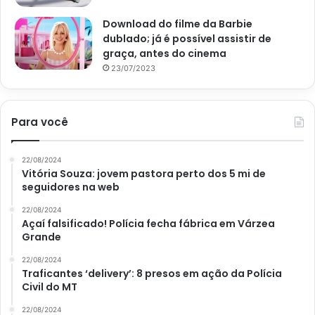
Download do filme da Barbie
dublado; já é possível assistir de
graça, antes do cinema
23/07/2023
Imagem Globo Rural
Para você
Ao retirar galhos secos, doentes, quebrados ou mal
22/08/2024
posicionados, formando um excesso de ramos na árvore,
Vitória Souza: jovem pastora perto dos 5 mi de
você aumenta a ventilação da jabuticabeira, permitindo
seguidores na web
que a iluminação natural dos raios solares chegue ao
22/08/2024
interior da copa.
Açaí falsificado! Polícia fecha fábrica em Várzea
Grande
Dessa forma, um ambiente mais arejado representa uma
22/08/2024
Traficantes ‘delivery’: 8 presos em ação da Polícia
condição desfavorável para a multiplicação do fungo, o
Civil do MT
que reduz a incidência da doença. Outrossim, remova
também os frutos ou outras estruturas que já estão
22/08/2024