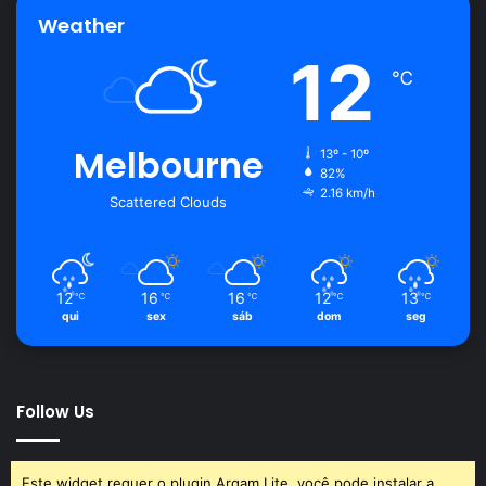
Weather
12
℃
Melbourne
13º - 10º
82%
2.16 km/h
Scattered Clouds
12
16
16
12
13
℃
℃
℃
℃
℃
qui
sex
sáb
dom
seg
Follow Us
Este widget requer o plugin Arqam Lite, você pode instalar a