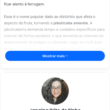
ficar atento à ferrugem.
Esse é o nome popular dado ao distúrbio que afeta o
aspecto da fruta, tornando a
jabuticaba amarela
. A
jabuticabeira demanda tempo e cuidados específicos para
crescer de forma saudável, o que aumenta as chances do
aparecimento de pragas ou doenças. Logo, se você quer
tratar ou proteger a sua fruteira, entenda abaixo as causas
desse problema e saiba como lidar com a ferrugem.
Mostrar mais
Artigos relacionados
Truques infalíveis: desentupir vaso
nunca foi tão fácil com essas soluções
caseiras
13/06/2023