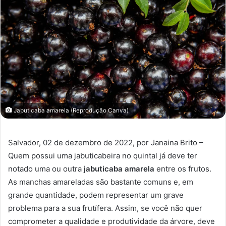
Jabuticaba amarela (Reprodução Canva)
Salvador, 02 de dezembro de 2022, por Janaina Brito –
Quem possui uma jabuticabeira no quintal já deve ter
notado uma ou outra
jabuticaba amarela
entre os frutos.
As manchas amareladas são bastante comuns e, em
grande quantidade, podem representar um grave
problema para a sua frutífera. Assim, se você não quer
comprometer a qualidade e produtividade da árvore, deve