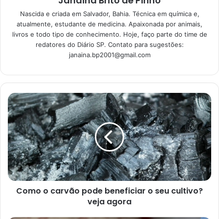
Janaina Brito de Pinho
Beleza feita em casa: aprenda as
Nascida e criada em Salvador, Bahia. Técnica em química e,
melhores receitas caseiras para uma
atualmente, estudante de medicina. Apaixonada por animais,
pele saudável e bonita
livros e todo tipo de conhecimento. Hoje, faço parte do time de
13/06/2023
redatores do Diário SP. Contato para sugestões:
janaina.bp2001@gmail.com
O que é a ferrugem?
A ferrugem nada mais é do que uma infecção fúngica. O
patógeno é cientificamente conhecido por
puccinia psidii
e pode atacar diferentes tecidos recentes da árvore como
ramos, folhas, flores e, em especial, os frutos. Além disso,
existem condições favoráveis para a proliferação do
fungo, quando em contato com a frutífera. Umidade e
temperaturas amenas são os grandes fatores que levam
Como o carvão pode beneficiar o seu cultivo?
ao surgimento da doença, como nos períodos de chuva ou
veja agora
na fase de molhamento da espécie.