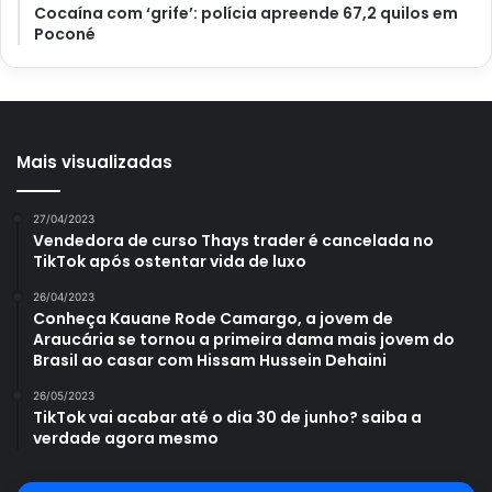
Cocaína com ‘grife’: polícia apreende 67,2 quilos em
contaminadas, reduzindo a presença do patógeno.
Poconé
Viu, como é possível salvar sua jabuticabeira dessa
doença invasora? Não deixe de cuidar de alguma
jabuticaba amarela
que venha a surgir na sua fruteira e
Mais visualizadas
permaneça atento ao surgimento de outros micro-
organismos ou pragas. Uma frutífera tão esplendorosa
merece todos os cuidados possíveis.
27/04/2023
Vendedora de curso Thays trader é cancelada no
TikTok após ostentar vida de luxo
26/04/2023
Conheça Kauane Rode Camargo, a jovem de
Avalie este post post
Araucária se tornou a primeira dama mais jovem do
Brasil ao casar com Hissam Hussein Dehaini
26/05/2023
doenças
ferrugem
TikTok vai acabar até o dia 30 de junho? saiba a
verdade agora mesmo
jabuticaba amarela
jabuticabeira