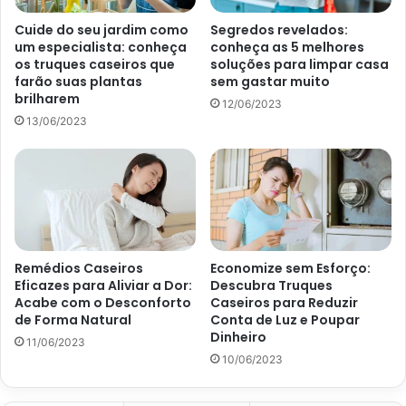
agentes fungicidas. Existem alguns defensivos indicados
Cuide do seu jardim como
Segredos revelados:
para o caso, porém, nenhum produto específico registrado
um especialista: conheça
conheça as 5 melhores
para a espécie. Apesar disso, é possível apostar também
os truques caseiros que
soluções para limpar casa
farão suas plantas
sem gastar muito
em soluções caseiras, como a calda bordalesa. A solução
brilharem
12/06/2023
representa uma mistura de sulfato de cobre e cal virgem,
13/06/2023
que você pode aplicar sobre as áreas afetadas da
jabuticabeira.
Entretanto, a produção e uso desse defensivo deve ser
feita com todos os cuidados, afinal, são aditivos químicos
que devem ser manuseados com equipamento de
Remédios Caseiros
Economize sem Esforço:
proteção. Desse modo, o melhor a se fazer é procurar um
Eficazes para Aliviar a Dor:
Descubra Truques
profissional ou locais especializados no assunto que vão
Acabe com o Desconforto
Caseiros para Reduzir
poder te sugerir alternativas seguras para o tratamento do
de Forma Natural
Conta de Luz e Poupar
Dinheiro
seu pé de jabuticaba. Ainda assim, a seguir, o site
Portal
11/06/2023
10/06/2023
Atualizei
te mostra uma outra opção para lidar com o
problema do ferrugem na jabuticabeira.