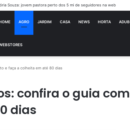
tória Souza: jovem pastora perto dos 5 mi de seguidores na web
HOME
AGRO
JARDIM
CASA
NEWS
HORTA
ADUB
WEBSTORES
o e faça a colheita em até 80 dias
: confira o guia comp
80 dias