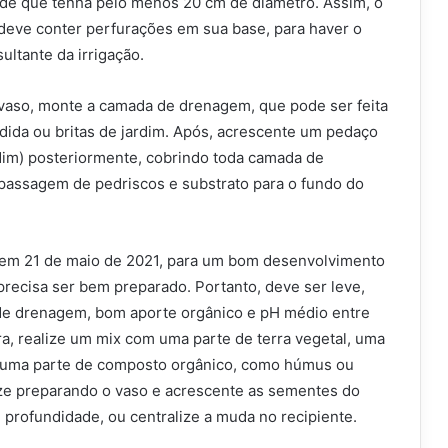
esde que tenha pelo menos 20 cm de diâmetro. Assim, o
 deve conter perfurações em sua base, para haver o
ltante da irrigação.
vaso, monte a camada de drenagem, que pode ser feita
ndida ou britas de jardim. Após, acrescente um pedaço
idim) posteriormente, cobrindo toda camada de
passagem de pedriscos e substrato para o fundo do
 em 21 de maio de 2021, para um bom desenvolvimento
precisa ser bem preparado. Portanto, deve ser leve,
l de drenagem, bom aporte orgânico e pH médio entre
ra, realize um mix com uma parte de terra vegetal, uma
e uma parte de composto orgânico, como húmus ou
lize preparando o vaso e acrescente as sementes do
profundidade, ou centralize a muda no recipiente.