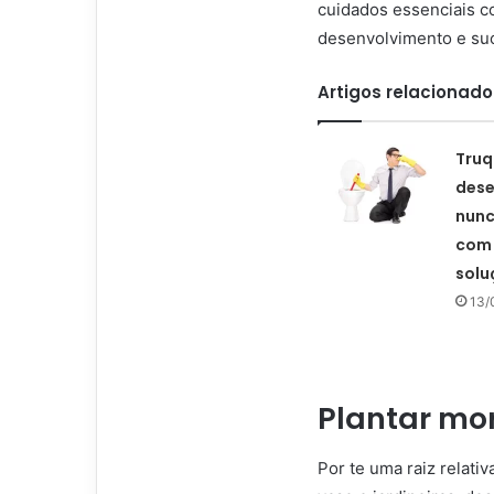
cuidados essenciais c
desenvolvimento e suc
Artigos relacionado
Truq
dese
nunc
com
solu
13/
Plantar mo
Por te uma raiz relat