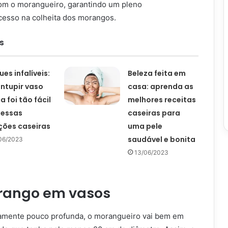
om o morangueiro, garantindo um pleno
esso na colheita dos morangos.
s
ues infalíveis:
Beleza feita em
ntupir vaso
casa: aprenda as
a foi tão fácil
melhores receitas
 essas
caseiras para
ções caseiras
uma pele
saudável e bonita
06/2023
13/06/2023
rango em vasos
ivamente pouco profunda, o morangueiro vai bem em