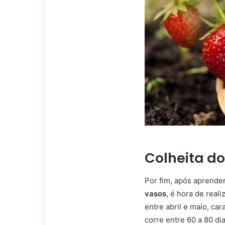
Colheita d
Por fim, após aprende
vasos
, é hora de reali
entre abril e maio, c
corre entre 60 a 80 d