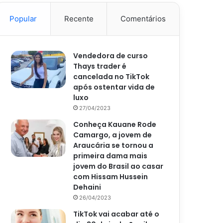
Popular
Recente
Comentários
Vendedora de curso
Thays trader é
cancelada no TikTok
após ostentar vida de
luxo
27/04/2023
Conheça Kauane Rode
Camargo, a jovem de
Araucária se tornou a
primeira dama mais
jovem do Brasil ao casar
com Hissam Hussein
Dehaini
26/04/2023
TikTok vai acabar até o