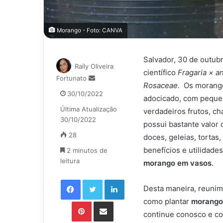
Morango - Foto: CANVA
Salvador, 30 de outub
Raíly Oliveira
científico
Fragaria × a
Mande
Fortunato
Rosaceae
. Os morango
um
30/10/2022
adocicado, com pequen
e-
Última Atualização
mail
verdadeiros frutos, 
30/10/2022
possui bastante valor 
28
doces, geleias, tortas,
benefícios e utilidades
2 minutos de
leitura
morango em vasos
.
Facebook
Twitter
Linkedin
Desta maneira, reunim
como plantar
morango
Pinterest
Compartilhar via e-mail
continue conosco e con