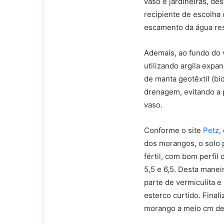
vaso e jardineiras, d
recipiente de escolha
escamento da água resu
Ademais, ao fundo do 
utilizando argila expa
de manta geotêxtil (b
drenagem, evitando a 
vaso.
Conforme o site
Petz
,
dos morangos, o solo 
fértil, com bom perfi
5,5 e 6,5. Desta manei
parte de vermiculita 
esterco curtido. Fina
morango a meio cm de 