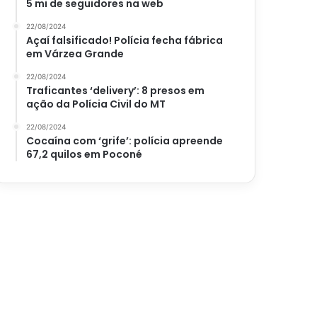
5 mi de seguidores na web
22/08/2024
Açaí falsificado! Polícia fecha fábrica
em Várzea Grande
22/08/2024
Traficantes ‘delivery’: 8 presos em
ação da Polícia Civil do MT
22/08/2024
Cocaína com ‘grife’: polícia apreende
67,2 quilos em Poconé