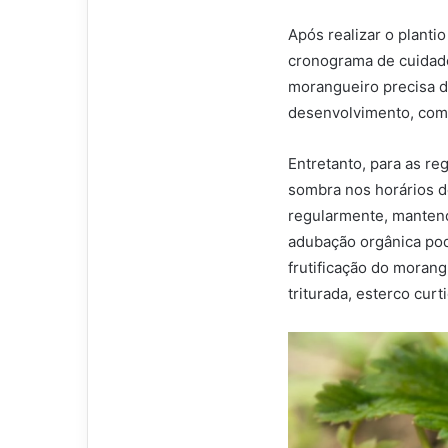
Após realizar o plant
cronograma de cuidado
morangueiro precisa d
desenvolvimento, com 
Entretanto, para as r
sombra nos horários de
regularmente, mantend
adubação orgânica pod
frutificação do moran
triturada, esterco curti