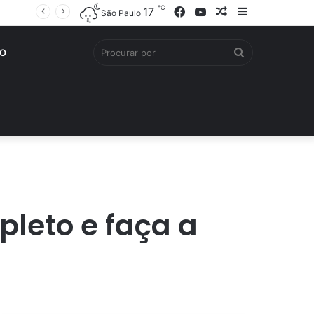
℃
Facebook
YouTube
Artigo
Barra
17
São Paulo
aleatório
Lateral
Procurar
O
por
leto e faça a