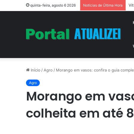
Vi
quinta-feira, agosto 6 2026
Notícias de Última Hora
Início
/
Agro
/
Morango em vasos: confira o guia complet
Agro
Morango em vasos
colheita em até 