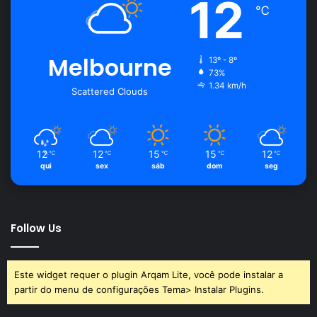
12
℃
Melbourne
13º - 8º
73%
1.34 km/h
Scattered Clouds
12
12
15
15
12
℃
℃
℃
℃
℃
qui
sex
sáb
dom
seg
Follow Us
Este widget requer o plugin Arqam Lite, você pode instalar a
partir do menu de configurações Tema> Instalar Plugins.