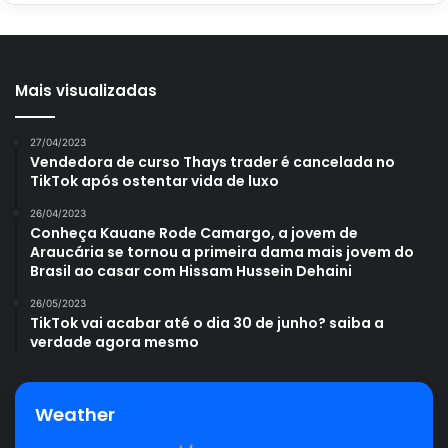
dentro das demais matérias e dicas aqui do
Portal
Atualizei
.
Você ficará surpreso com o tanto de
conhecimento que poderá obter por meio das nossas
Mais visualizadas
matérias.
27/04/2023
Vendedora de curso Thays trader é cancelada no
TikTok após ostentar vida de luxo
Avalie este post post
26/04/2023
Conheça Kauane Rode Camargo, a jovem de
Araucária se tornou a primeira dama mais jovem do
organização plantas
plantas
Brasil ao casar com Hissam Hussein Dehaini
26/05/2023
TikTok vai acabar até o dia 30 de junho? saiba a
verdade agora mesmo
Weather