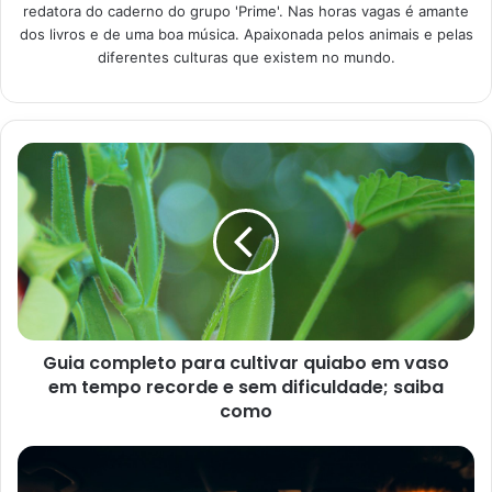
Como expor as suas
redatora do caderno do grupo 'Prime'. Nas horas vagas é amante
plantinhas?
dos livros e de uma boa música. Apaixonada pelos animais e pelas
diferentes culturas que existem no mundo.
Manter as suas plantinhas expostas trará um ambiente
mais do que agradável em sua casa. De modo que, esse
detalhe tornará o seu ambiente muito mais acolhedor e
charmoso.
Como dito anteriormente, existem muitas formas de
organizar essa exibição. Abaixo, você poderá conferir
algumas dessas opções que podem ser aplicadas tanto
para a sua casa quanto para o seu apartamento.
Guia completo para cultivar quiabo em vaso
em tempo recorde e sem dificuldade; saiba
como