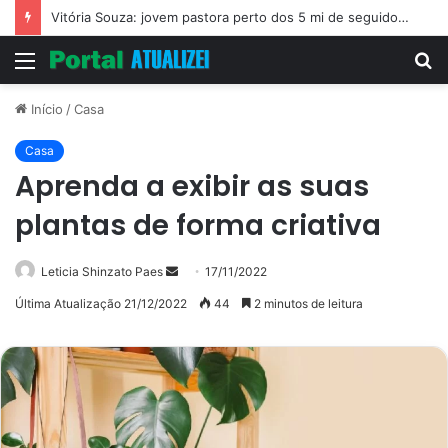
Vitória Souza: jovem pastora perto dos 5 mi de seguidores na web
Menu
P
p
Início
/
Casa
Casa
Aprenda a exibir as suas
plantas de forma criativa
Mande
Leticia Shinzato Paes
17/11/2022
um
Última Atualização 21/12/2022
44
2 minutos de leitura
e-
mail