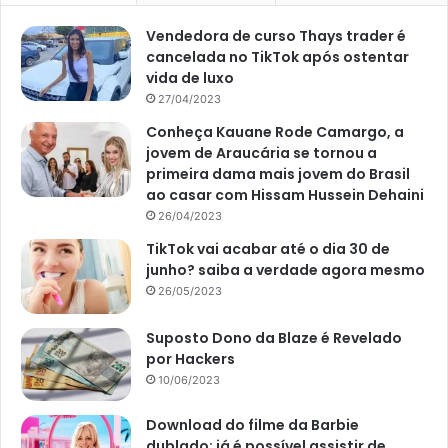
Vendedora de curso Thays trader é
cancelada no TikTok após ostentar
Reportagem sobre organização plantas – Reprodução Site Casa da
vida de luxo
Abril
27/04/2023
Aposte nas camadas
Conheça Kauane Rode Camargo, a
jovem de Araucária se tornou a
Criar camadas, por meio de tamanhos, texturas e pontos é
primeira dama mais jovem do Brasil
mais do que aconselhável. Isso se deve ao fato de que, ao
ao casar com Hissam Hussein Dehaini
aplicar esse tipo de organização, você poderá criar um
26/04/2023
ambiente moderno e, ao mesmo tempo, muito acolhedor.
TikTok vai acabar até o dia 30 de
junho? saiba a verdade agora mesmo
Sem dúvidas, a sensação de bem-estar vai estar presente
26/05/2023
no ambiente onde as camadas forem criadas. Vale
Suposto Dono da Blaze é Revelado
destacar que, para tal, você poderá apostar em diferentes
por Hackers
tipos de espécies, bem como diferentes tamanhos de
10/06/2023
vasos.
Download do filme da Barbie
dublado; já é possível assistir de