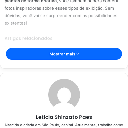
plantas de forma criativa
, você também poderá conferir
fotos inspiradoras sobre esses tipos de exibição. Sem
dúvidas, você vai se surpreender com as possibilidades
existentes!
Artigos relacionados
Mostrar mais
Aromaterapia caseira: truques para
perfumar sua casa com ingredientes
simples
28/05/2023
Dicas caseiras para limpar sua casa
de forma rápida e eficaz
28/05/2023
Leticia Shinzato Paes
Nascida e criada em São Paulo, capital. Atualmente, trabalha como