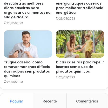
descubra as melhores
energia: truques caseiros
colocadas na parede.
dicas caseiras para
para melhorar a eficiência
organizar os alimentos na
energética
Conforme apontado pela redação da
Abril
, no dia 3 de
sua geladeira
26/05/2023
julho de 2022, esse tipo de organização funciona melhor
28/05/2023
com plantas que possuem uma baixa manutenção. Afinal,
nãos será tão agradável se você precisar buscar meios
para regar essas plantas todos os dias, não é mesmo?
Truque caseiro: como
Dicas caseiras para repelir
remover manchas difíceis
insetos sem o uso de
das roupas sem produtos
produtos químicos
químicos
25/05/2023
26/05/2023
Popular
Recente
Comentários