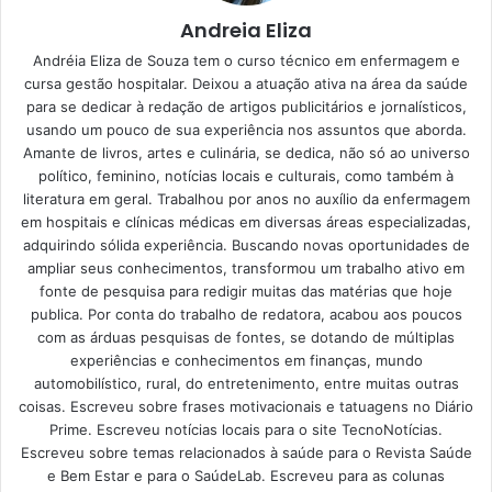
28/05/2023
Andreia Eliza
Andréia Eliza de Souza tem o curso técnico em enfermagem e
cursa gestão hospitalar. Deixou a atuação ativa na área da saúde
Como repelir insetos sem o
para se dedicar à redação de artigos publicitários e jornalísticos,
usando um pouco de sua experiência nos assuntos que aborda.
uso de produtos químicos
Amante de livros, artes e culinária, se dedica, não só ao universo
com dicas caseiras
político, feminino, notícias locais e culturais, como também à
literatura em geral. Trabalhou por anos no auxílio da enfermagem
em hospitais e clínicas médicas em diversas áreas especializadas,
Os produtos químicos que encontramos nos repelentes
adquirindo sólida experiência. Buscando novas oportunidades de
convencionais comumente causam vários impactos
ampliar seus conhecimentos, transformou um trabalho ativo em
negativos, seja para os seres vivos ou para o meio
fonte de pesquisa para redigir muitas das matérias que hoje
publica. Por conta do trabalho de redatora, acabou aos poucos
ambiente. Se tais produtos forem liberados na água ou no
com as árduas pesquisas de fontes, se dotando de múltiplas
ar, podem nosso ecossistema, o que prejudica
experiências e conhecimentos em finanças, mundo
diretamente a flora e a fauna locais. Sem contar que, nos
automobilístico, rural, do entretenimento, entre muitas outras
seres humanos, podem causar alergias, irritações, entre
coisas. Escreveu sobre frases motivacionais e tatuagens no Diário
Prime. Escreveu notícias locais para o site TecnoNotícias.
outros problemas.
Escreveu sobre temas relacionados à saúde para o Revista Saúde
e Bem Estar e para o SaúdeLab. Escreveu para as colunas
Por isso, o
Portal Atualizei
preparou algumas dicas sobre