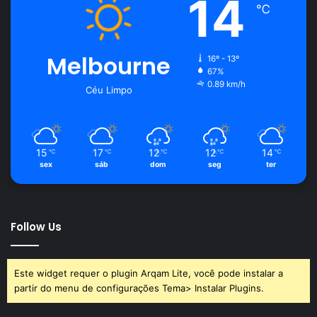
14
℃
Melbourne
16º - 13º
67%
0.89 km/h
Céu Limpo
15
17
12
12
14
℃
℃
℃
℃
℃
sex
sáb
dom
seg
ter
Follow Us
Este widget requer o plugin Arqam Lite, você pode instalar a
partir do menu de configurações Tema> Instalar Plugins.