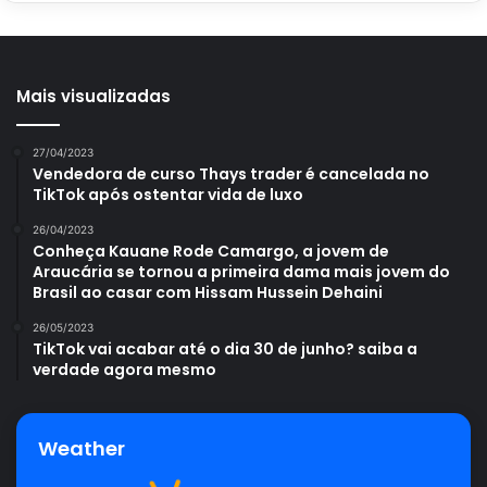
restos de alimentos;
Manutenção de uma casa ventilada, pois insetos
gostam de ambientes abafados.
Mais visualizadas
27/04/2023
Vendedora de curso Thays trader é cancelada no
Avalie este post post
TikTok após ostentar vida de luxo
26/04/2023
Conheça Kauane Rode Camargo, a jovem de
dicas caseiras
mosquito
repelente
Araucária se tornou a primeira dama mais jovem do
Brasil ao casar com Hissam Hussein Dehaini
26/05/2023
TikTok vai acabar até o dia 30 de junho? saiba a
verdade agora mesmo
Weather