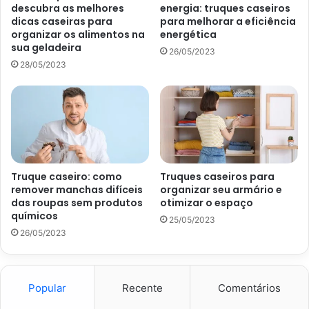
descubra as melhores
energia: truques caseiros
dicas caseiras para
para melhorar a eficiência
Citronela
organizar os alimentos na
energética
sua geladeira
26/05/2023
A
citronela
realmente é eficaz, tanto quanto o eucalipto
28/05/2023
para repelir insetos. Então, utilize algumas velas ou
mesmo o óleo da citronela nos difusores para que esses
pequenos animaizinhos fiquem bem longe.
Hortelã-pimenta
A
hortelã-pimenta
tem um cheiro forte que afasta quase
Truque caseiro: como
Truques caseiros para
remover manchas difíceis
organizar seu armário e
todos os tipos de insetos. Assim, que tal plantar a espécie
das roupas sem produtos
otimizar o espaço
em todo o seu jardim ou mesmo deixar alguns vasos
químicos
25/05/2023
dentro de casa? E para uma maior eficácia, esfregue
26/05/2023
algumas folhas frescas onde deseja que nenhum mosquito
pouse.
Popular
Recente
Comentários