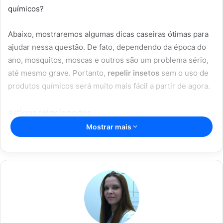
químicos?
Abaixo, mostraremos algumas dicas caseiras ótimas para
ajudar nessa questão. De fato, dependendo da época do
ano, mosquitos, moscas e outros são um problema sério,
até mesmo grave. Portanto,
repelir insetos
sem o uso de
produtos químicos será muito mais fácil a partir de agora.
Artigos relacionados
Mostrar mais
Aromaterapia caseira: truques para
perfumar sua casa com ingredientes
simples
28/05/2023
Dicas caseiras para limpar sua casa
de forma rápida e eficaz