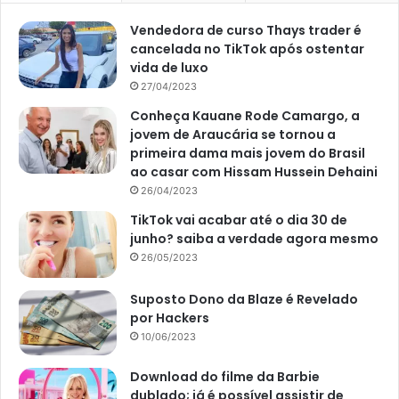
Vendedora de curso Thays trader é
cancelada no TikTok após ostentar
vida de luxo
27/04/2023
Conheça Kauane Rode Camargo, a
jovem de Araucária se tornou a
primeira dama mais jovem do Brasil
ao casar com Hissam Hussein Dehaini
26/04/2023
TikTok vai acabar até o dia 30 de
junho? saiba a verdade agora mesmo
Dicas caseiras para repelir insetos sem o uso de produtos
químicos – Canva
26/05/2023
Cravo-da-índia
Suposto Dono da Blaze é Revelado
por Hackers
10/06/2023
O cravo-da-índia também tem um odor que afasta essas
criaturinhas incômodas. Para que seu uso seja
Download do filme da Barbie
potencializado, corte uma laranja ou limão ao meio, espete
dublado; já é possível assistir de