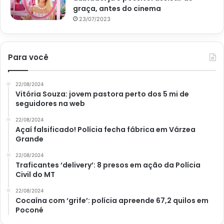
alguns cravos e coloque nos pontos estratégicos para que
graça, antes do cinema
os insetos se mantenham longe.
23/07/2023
Óleo de neem
Para você
Para usar o óleo de neem como repelente, basta colocar
15 gotas em 30 ml de água (proporção para base de
22/08/2024
Vitória Souza: jovem pastora perto dos 5 mi de
medidas maiores) dentro de um spray ou borrifador.
seguidores na web
Assim, será possível pulverizar todas as áreas infestadas.
22/08/2024
Açaí falsificado! Polícia fecha fábrica em Várzea
Além dessas dicas caseiras para repelir insetos sem
Grande
produtos químicos, algumas outras sugestões são válidas,
22/08/2024
como:
Traficantes ‘delivery’: 8 presos em ação da Polícia
Civil do MT
Uso de rede de proteção em portas e janelas, como
22/08/2024
impeditivo de entrada;
Cocaína com ‘grife’: polícia apreende 67,2 quilos em
Poconé
Limpeza regular para se librar de água parada, lixo e