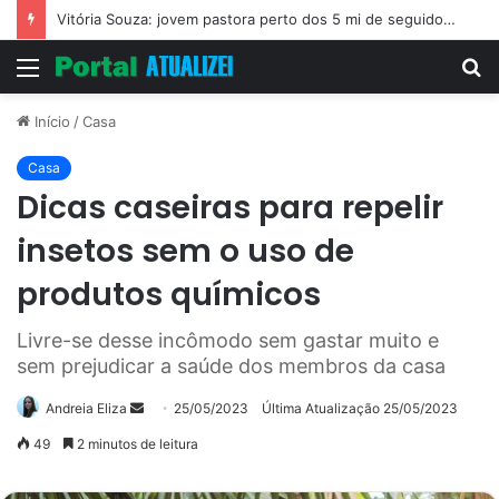
Vitória Souza: jovem pastora perto dos 5 mi de seguidores na web
Menu
P
p
Início
/
Casa
Casa
Dicas caseiras para repelir
insetos sem o uso de
produtos químicos
Livre-se desse incômodo sem gastar muito e
sem prejudicar a saúde dos membros da casa
Mande
Andreia Eliza
25/05/2023
Última Atualização 25/05/2023
um
49
2 minutos de leitura
e-
mail