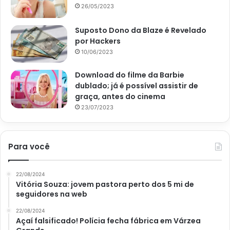
em matéria escrita ao
Site Uol
em 5 de julho de 2020:
26/05/2023
Suposto Dono da Blaze é Revelado
por Hackers
10/06/2023
Download do filme da Barbie
dublado; já é possível assistir de
graça, antes do cinema
23/07/2023
Para você
Imagem extraída do site Uol
22/08/2024
Vitória Souza: jovem pastora perto dos 5 mi de
seguidores na web
22/08/2024
Açaí falsificado! Polícia fecha fábrica em Várzea
Opte por manteiga em vez de margarina, visto que o