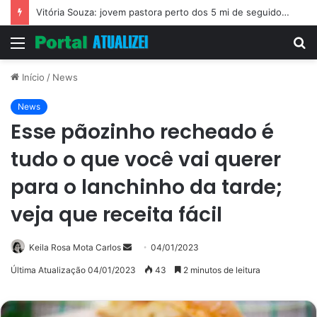
Vitória Souza: jovem pastora perto dos 5 mi de seguidores na web
Menu
P
p
Início
/
News
News
Esse pãozinho recheado é
tudo o que você vai querer
para o lanchinho da tarde;
veja que receita fácil
Mande
Keila Rosa Mota Carlos
04/01/2023
um
Última Atualização 04/01/2023
43
2 minutos de leitura
e-
mail