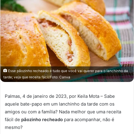
Esse pãozinho recheado é tudo que você vai querer para o lanchinho da
tarde; veja que receita fácil/Foto: Canva
Palmas, 4 de janeiro de 2023, por Keila Mota – Sabe
aquele bate-papo em um lanchinho da tarde com os
amigos ou com a família? Nada melhor que uma receita
fácil de
pãozinho recheado
para acompanhar, não é
mesmo?