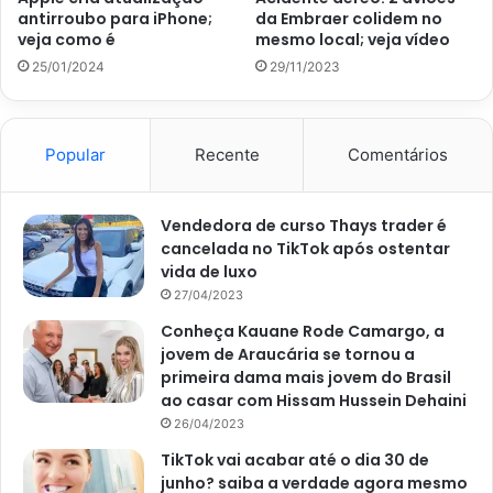
parte com um rolo de massa, acrescente o recheio (um a
antirroubo para iPhone;
da Embraer colidem no
um dos ingredientes citados) e feche-a, enrolando como
veja como é
mesmo local; veja vídeo
se fosse um rocambole.
25/01/2024
29/11/2023
Por último, pincele a massa com o ovo batido e salpique
queijo parmesão. Leve ao forno preaquecido a 160° C por
Popular
Recente
Comentários
aproximadamente 30 a 35 minutos. Contudo, esse tempo
varia de forno para forno. Observe se já está dourado e
Vendedora de curso Thays trader é
aproveite o pãozinho recheado.
cancelada no TikTok após ostentar
vida de luxo
Dicas para não errar na
27/04/2023
massa
Conheça Kauane Rode Camargo, a
jovem de Araucária se tornou a
primeira dama mais jovem do Brasil
A fim de garantir que o seu pãozinho recheado saia
ao casar com Hissam Hussein Dehaini
perfeito e todos possam saboreá-lo com gosto, anote as
26/04/2023
dicas a seguir, para que tenha uma massa perfeita. São
TikTok vai acabar até o dia 30 de
dicas fornecidas pela colaboradora Samantha Cerquetani
junho? saiba a verdade agora mesmo