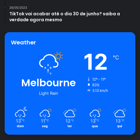
26/05/2023
Dê preferência para utilizar os ingredientes líquidos
TikTok vai acabar até o dia 30 de junho? saiba a
em temperatura morna e nunca quente, pois
verdade agora mesmo
garantem um crescimento adequado à massa;
Por fim, para conservar melhor e por mais tempo,
Weather
armazene o pão assado em saco plástico.
12
℃
Enfim, espero que tenha gostado da receita de pãozinho
recheado e de todas as dicas. Ah! Para mais dicas e
receitas, continue aqui no
Portal Atualizei
.
Melbourne
12º - 11º
83%
3.13 km/h
Light Rain
Avalie este post post
13
11
12
13
13
℃
℃
℃
℃
℃
dom
seg
ter
qua
qui
pãozinho
receita
recheado