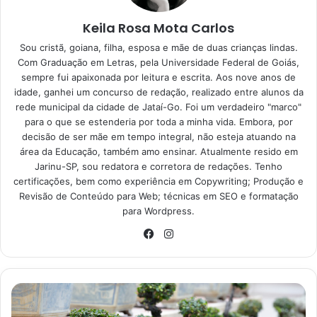
Receita de pãozinho recheado
Keila Rosa Mota Carlos
Ainda que você não goste ou não possua grandes
Sou cristã, goiana, filha, esposa e mãe de duas crianças lindas.
habilidades culinárias, essa receita é super prática. Desse
Com Graduação em Letras, pela Universidade Federal de Goiás,
modo, separe os seguintes ingredientes para a massa:
sempre fui apaixonada por leitura e escrita. Aos nove anos de
idade, ganhei um concurso de redação, realizado entre alunos da
1 colher de sopa de açúcar;
rede municipal da cidade de Jataí-Go. Foi um verdadeiro "marco"
para o que se estenderia por toda a minha vida. Embora, por
3 ovos;
decisão de ser mãe em tempo integral, não esteja atuando na
1 colher de chá de sal;
área da Educação, também amo ensinar. Atualmente resido em
Jarinu-SP, sou redatora e corretora de redações. Tenho
700 g de farinha de trigo;
certificações, bem como experiência em Copywriting; Produção e
100 ml de creme de leite sem soro;
Revisão de Conteúdo para Web; técnicas em SEO e formatação
para Wordpress.
200 ml de leite;
Instagram
120 g de manteiga sem sal;
Facebook
1 colher de chá de fermento biológico.