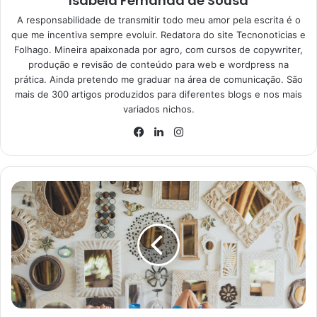
Isabela Fernanda de Sousa
A responsabilidade de transmitir todo meu amor pela escrita é o
que me incentiva sempre evoluir. Redatora do site Tecnonoticias e
Folhago. Mineira apaixonada por agro, com cursos de copywriter,
produção e revisão de conteúdo para web e wordpress na
prática. Ainda pretendo me graduar na área de comunicação. São
mais de 300 artigos produzidos para diferentes blogs e nos mais
variados nichos.
Instagram
Facebook
Linkedin
Frutas e grãos que devemos lavar antes de consumir ou cozinhar;
veja – Reprodução Canva
Tem que lavar as frutas e os
demais alimentos antes de