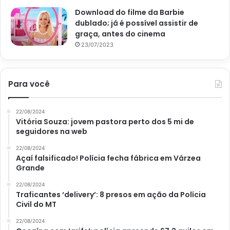
Download do filme da Barbie
dublado; já é possível assistir de
graça, antes do cinema
23/07/2023
Para você
22/08/2024
Frutas e grãos que devemos lavar antes de consumir ou cozinhar;
Vitória Souza: jovem pastora perto dos 5 mi de
veja – Reprodução Canva
seguidores na web
Quais outros alimentos devem
22/08/2024
Açaí falsificado! Polícia fecha fábrica em Várzea
ser lavados?
Grande
22/08/2024
Além das frutas, todos os legumes e verduras precisam e
Traficantes ‘delivery’: 8 presos em ação da Polícia
Civil do MT
devem ser lavados da mesma maneira. Os ovos também
devem passar pela água antes do uso, mesmo que sejam
22/08/2024