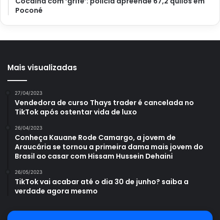
Cocaína com ‘grife’: polícia apreende 67,2 quilos em
higienizados antes de ser embalados.
Quanto às
Poconé
leguminosas, é importante lavá-las e, ainda, deixá-las de
molho para eliminar qualquer impureza, melhorar a
digestão e a absorção dos nutrientes acabando com as
flatulências.
Mais visualizadas
Segundo uma matéria do site
UOL
, publicada por Daniel
Navas em 17 de maio de 2021, o molho feito com as
27/04/2023
Vendedora de curso Thays trader é cancelada no
leguminosas deve durar pelo menos 4 horas, para só
TikTok após ostentar vida de luxo
assim remover os antinutrientes presentes no alimento.
26/04/2023
Conheça Kauane Rode Camargo, a jovem de
Araucária se tornou a primeira dama mais jovem do
Brasil ao casar com Hissam Hussein Dehaini
26/05/2023
TikTok vai acabar até o dia 30 de junho? saiba a
verdade agora mesmo