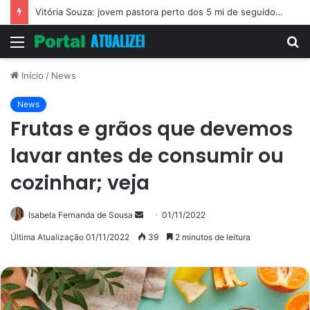
Vitória Souza: jovem pastora perto dos 5 mi de seguidores na web
Menu
P
p
Início
/
News
News
Frutas e grãos que devemos
lavar antes de consumir ou
cozinhar; veja
Mande
Isabela Fernanda de Sousa
01/11/2022
um
Última Atualização 01/11/2022
39
2 minutos de leitura
e-
mail