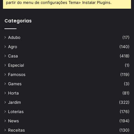
partir do menu de configurações Tema> Instalar Plugins.
alimentos
contaminação
frutas
Categorias
lavar
Adubo
(17)
Agro
(140)
Casa
(418)
Especial
(1)
Famosos
(119)
Games
(3)
Horta
(81)
Jardim
(322)
Loterias
(176)
News
(194)
Receitas
(130)