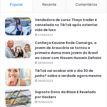
Como devemos lavar as
Popular
Recente
Comentários
frutas antes de comer?
Vendedora de curso Thays trader é
cancelada no TikTok após ostentar
A princípio, até as frutas que não vão ser consumidas de
vida de luxo
imediato devem ser lavadas em água corrente. Contudo,
27/04/2023
se a fruta apresentar alguma contaminação, somente a
Conheça Kauane Rode Camargo, a
água não irá remover as bactérias.
jovem de Araucária se tornou a
primeira dama mais jovem do Brasil
Nesse caso é importante passar as frutas na água da
ao casar com Hissam Hussein Dehaini
torneira e, depois, preparar uma mistura de água e uma
26/04/2023
tampinha de cloro e deixar de molho. Assim, após cinco
TikTok vai acabar até o dia 30 de
minutos é só enxaguar e armazenar, garantindo que esse
junho? saiba a verdade agora mesmo
alimento esteja em perfeitas condições de consumo.
26/05/2023
Suposto Dono da Blaze é Revelado
por Hackers
10/06/2023