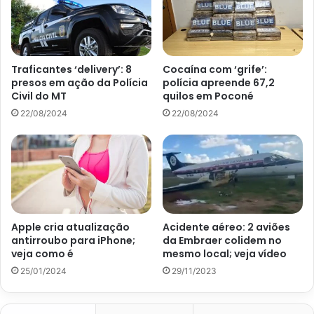
os alimentos, mesmo aqueles com casca. Apenas o arroz
não precisa mais ser lavado, pois, essas medidas são
tomadas antes de se embalar o produto.
Traficantes ‘delivery’: 8
Cocaína com ‘grife’:
presos em ação da Polícia
polícia apreende 67,2
Civil do MT
quilos em Poconé
22/08/2024
22/08/2024
Apple cria atualização
Acidente aéreo: 2 aviões
antirroubo para iPhone;
da Embraer colidem no
veja como é
mesmo local; veja vídeo
25/01/2024
29/11/2023
Frutas e grãos que devemos lavar antes de consumir ou cozinhar;
veja – Reprodução Canva