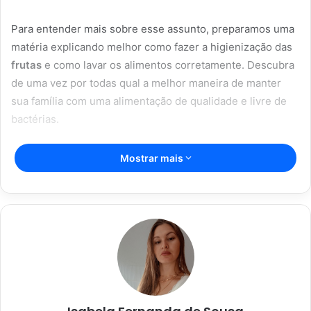
Para entender mais sobre esse assunto, preparamos uma
matéria explicando melhor como fazer a higienização das
frutas
e como lavar os alimentos corretamente. Descubra
de uma vez por todas qual a melhor maneira de manter
sua família com uma alimentação de qualidade e livre de
bactérias.
Artigos relacionados
Mostrar mais
Vitória Souza: jovem pastora perto
dos 5 mi de seguidores na web
22/08/2024
Açaí falsificado! Polícia fecha fábrica
em Várzea Grande
22/08/2024