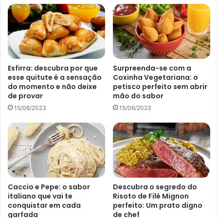
Em uma tigela pequena, bata os ovos, o leite, o sal e a
pimenta.
Em uma frigideira antiaderente em fogo médio-alto,
adicione um pouco de azeite.
Adicione os vegetais à frigideira e cozinhe por cerca
Esfirra: descubra por que
Surpreenda-se com a
de 3-5 minutos, até ficarem macios.
esse quitute é a sensação
Coxinha Vegetariana: o
do momento e não deixe
petisco perfeito sem abrir
Adicione o ovo batido na frigideira e deixe cozinhar
de provar
mão do sabor
por cerca de 1-2 minutos ou até que a parte de baixo
15/06/2023
15/06/2023
esteja firme.
Adicione o queijo ralado na metade do omelete e
dobre a outra metade sobre o queijo.
Deixe cozinhar por mais 1-2 minutos ou até que o
queijo esteja derretido e o omelete esteja dourado.
Sirva quente.
Caccio e Pepe: o sabor
Descubra o segredo do
italiano que vai te
Risoto de Filé Mignon
Smoothie de Frutas Vermelhas
conquistar em cada
perfeito: Um prato digno
garfada
de chef