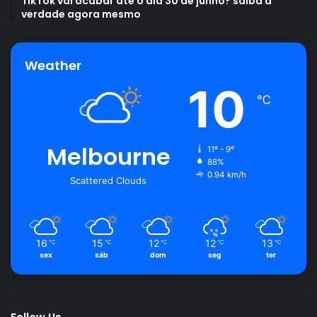
TikTok vai acabar até o dia 30 de junho? saiba a
verdade agora mesmo
Weather
10
℃
Melbourne
11º - 9º
88%
0.94 km/h
Scattered Clouds
16
15
12
12
13
℃
℃
℃
℃
℃
sex
sáb
dom
seg
ter