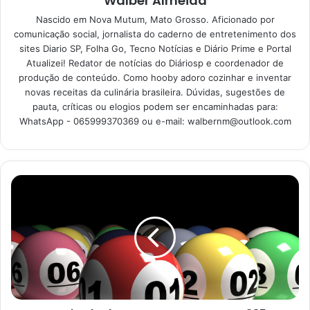
Walber Almeida
Nascido em Nova Mutum, Mato Grosso. Aficionado por
Parmegiana de Frango: a escolha
comunicação social, jornalista do caderno de entretenimento dos
certa para um almoço ou jantar
sites Diario SP, Folha Go, Tecno Notícias e Diário Prime e Portal
prático e cheio de sabor
Atualizei! Redator de notícias do Diáriosp e coordenador de
produção de conteúdo. Como hooby adoro cozinhar e inventar
15/06/2023
novas receitas da culinária brasileira. Dúvidas, sugestões de
pauta, críticas ou elogios podem ser encaminhadas para:
WhatsApp - 065999370369 ou e-mail:
walbernm@outlook.com
Ingredientes para fazer
omelete de queijo e vegetais
2 ovos
1/4 xícara de leite
1/4 xícara de queijo ralado
1/4 xícara de vegetais picados (pimentão, cebola,
tomate, alface etc.)
Sal e pimenta a gosto