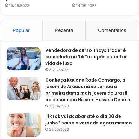
Sugestão de consumo
15/06/2023
14/06/2023
A omelete de queijo e vegetais é uma ótima opção para o
café da manhã, mas também pode ser consumida em
outras refeições ao longo do dia. Você pode servi-la com
Popular
Recente
Comentários
uma torrada integral e uma salada verde para um almoço
leve, ou como parte de um brunch com amigos e
Vendedora de curso Thays trader é
familiares.
cancelada no TikTok após ostentar
vida de luxo
Se você quiser acrescentar um pouco mais de proteína,
27/04/2023
pode acompanhar a omelete com uma fatia de presunto ou
Conheça Kauane Rode Camargo, a
bacon crocante. Além disso, a omelete de queijo e
jovem de Araucária se tornou a
vegetais é uma opção versátil, então você pode adicionar
primeira dama mais jovem do Brasil
ao casar com Hissam Hussein Dehaini
ou substituir os vegetais de acordo com suas
26/04/2023
preferências. Aproveite!
TikTok vai acabar até o dia 30 de
junho? saiba a verdade agora mesmo
26/05/2023