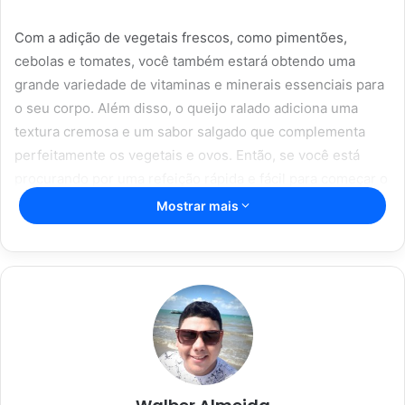
Com a adição de vegetais frescos, como pimentões,
cebolas e tomates, você também estará obtendo uma
grande variedade de vitaminas e minerais essenciais para
o seu corpo. Além disso, o queijo ralado adiciona uma
textura cremosa e um sabor salgado que complementa
perfeitamente os vegetais e ovos. Então, se você está
procurando por uma refeição rápida e fácil para começar o
seu dia, não deixe de experimentar esta deliciosa omelete
Mostrar mais
de queijo e vegetais.
Artigos relacionados
O prato que vai conquistar o seu
paladar: macarrão com creme de
batata
16/06/2023