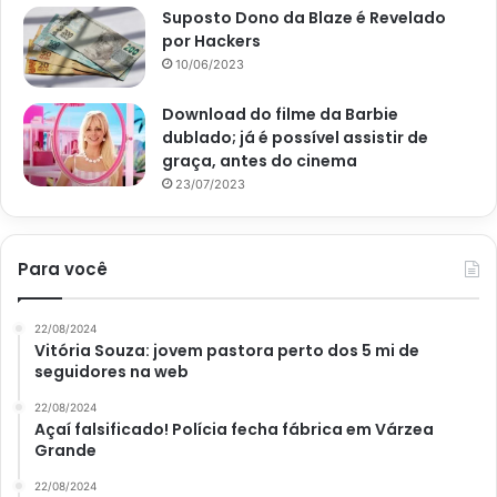
Avalie este post post
Suposto Dono da Blaze é Revelado
por Hackers
10/06/2023
café da manhã
café saudável
Download do filme da Barbie
omelete de ovo
dublado; já é possível assistir de
graça, antes do cinema
omelete de ovos e vegetais
23/07/2023
Para você
22/08/2024
Vitória Souza: jovem pastora perto dos 5 mi de
seguidores na web
22/08/2024
Açaí falsificado! Polícia fecha fábrica em Várzea
Grande
22/08/2024