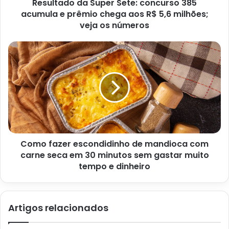
Resultado da Super Sete: concurso 385
Azeite de oliva
acumula e prêmio chega aos R$ 5,6 milhões;
veja os números
Como fazer escondidinho de mandioca com
carne seca em 30 minutos sem gastar muito
tempo e dinheiro
Omelete de queijo com vegetais – Reprodução Canva Pro
Modo de preparo para fazer
Artigos relacionados
omelete de queijo e vegetais