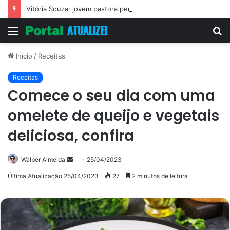
Vitória Souza: jovem pastora perto dos 5 mi de seguidores na web
Menu
P
p
Início
/
Receitas
Receitas
Comece o seu dia com uma
omelete de queijo e vegetais
deliciosa, confira
Mande
Walber Almeida
25/04/2023
um
Última Atualização 25/04/2023
27
2 minutos de leitura
e-
mail