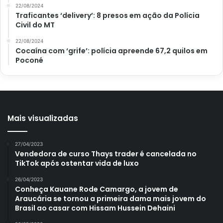
22/08/2024
paises também está criando o habito de fazer esta receita
Traficantes ‘delivery’: 8 presos em ação da Polícia
para acompanhar em suas refeições da tarde ouda manhã.
Civil do MT
22/08/2024
Cocaína com ‘grife’: polícia apreende 67,2 quilos em
Poconé
Avalie este post post
creme de leite
pão de queijo
Mais visualizadas
Pão de queijo caseiro
Polvilho azedo
27/04/2023
Vendedora de curso Thays trader é cancelada no
TikTok após ostentar vida de luxo
26/04/2023
Conheça Kauane Rode Camargo, a jovem de
Araucária se tornou a primeira dama mais jovem do
Brasil ao casar com Hissam Hussein Dehaini