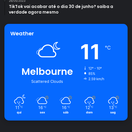
26/05/2023
TikTok vai acabar até o dia 30 de junho? saiba a
verdade agora mesmo
Weather
11
℃
Melbourne
12º - 10º
85%
2.59 km/h
Scattered Clouds
11
16
16
12
13
℃
℃
℃
℃
℃
qui
sex
sáb
dom
seg