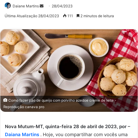
Mande
Daiane Martins
28/04/2023
um
Última Atualização 28/04/2023
111
2 minutos de leitura
e-
mail
Como fazer pão de queijo com polvilho azedoe creme de leite -
Reprodução canava pro
Nova Mutum-MT, quinta-feira 28 de abril de 2023, por –
Daiana Martins
. Hoje, vou compartilhar com vocês uma