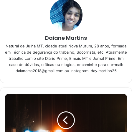
paladar: macarrão com creme de
batata
16/06/2023
Parmegiana de Frango: a escolha
Daiane Martins
certa para um almoço ou jantar
Natural de Juína MT, cidade atual Nova Mutum, 28 anos, formada
prático e cheio de sabor
em Técnica de Segurança do trabalho, Socorrista, etc. Atualmente
15/06/2023
trabalho com o site Diário Prime, E mais MT e Jornal Prime. Em
caso de dúvidas, críticas ou elogios, encaminhe para o e-mail:
daianams2018@gmail.com
ou Instagram: day.martins25