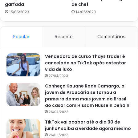
garfada
de chef
menos 25 minutos, ou até que os bolinhos estejam
15/06/2023
14/06/2023
dourados.
Retire do forno quando estiverem assados, deixe
esfriar e sirva com um bom café ou chá. Bom apetite!
Popular
Recente
Comentários
Vendedora de curso Thays trader é
cancelada no TikTok após ostentar
vida de luxo
27/04/2023
Conheça Kauane Rode Camargo, a
jovem de Araucária se tornou a
primeira dama mais jovem do Brasil
ao casar com Hissam Hussein Dehaini
26/04/2023
TikTok vai acabar até o dia 30 de
junho? saiba a verdade agora mesmo
Como fazer pão de queijo com polvilho azedoe creme de leite –
26/05/2023