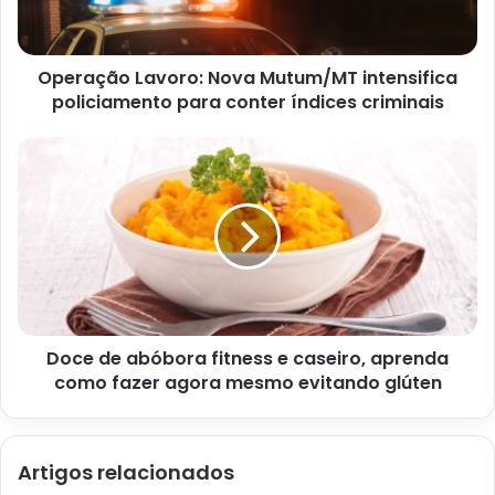
Operação Lavoro: Nova Mutum/MT intensifica
policiamento para conter índices criminais
Como fazer pão de queijo com polvilho azedoe creme de leite –
Reprodução canava pro
Ingrediente para fazer pão de
queijo com polvilho azedo e
creme de leite
500g de polvilho azedo;
2 ovos;
Doce de abóbora fitness e caseiro, aprenda
como fazer agora mesmo evitando glúten
1 xícara de creme de leite;
1 xícara de queijo meia cura ralado;
Sal a gosto.
Artigos relacionados