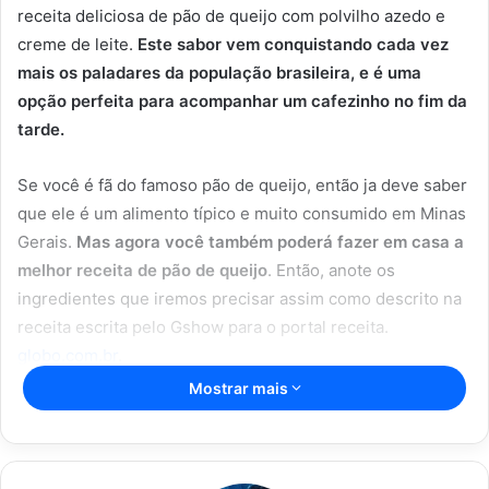
receita deliciosa de pão de queijo com polvilho azedo e
creme de leite.
Este sabor vem conquistando cada vez
mais os paladares da população brasileira, e é uma
opção perfeita para acompanhar um cafezinho no fim da
tarde.
Se você é fã do famoso pão de queijo, então ja deve saber
que ele é um alimento típico e muito consumido em Minas
Gerais.
Mas agora você também poderá fazer em casa a
melhor receita de pão de queijo
. Então, anote os
ingredientes que iremos precisar assim como descrito na
receita escrita pelo Gshow para o portal receita.
globo.com.br
.
Mostrar mais
Artigos relacionados
O prato que vai conquistar o seu