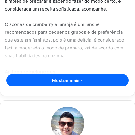
simples de preparar e sabendo fazer do modo certo, é
considerada um receita sofisticada, acompanhe.
O scones de cranberry e laranja é um lanche
recomendados para pequenos grupos e de preferência
que estejam famintos, pois é uma delícia, é considerado
fácil a moderado o modo de preparo, vai de acordo com
suas habilidades na cozinha.
Artigos relacionados
Mostrar mais
O prato que vai conquistar o seu
paladar: macarrão com creme de
batata
16/06/2023
Parmegiana de Frango: a escolha
certa para um almoço ou jantar