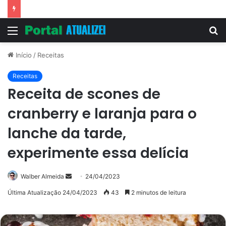
Vitória Souza: jovem pastora perto dos 5 mi de seguidores na web
Menu
P
p
Início
/
Receitas
Receitas
Receita de scones de
cranberry e laranja para o
lanche da tarde,
experimente essa delícia
Mande
Walber Almeida
24/04/2023
um
Última Atualização 24/04/2023
43
2 minutos de leitura
e-
mail