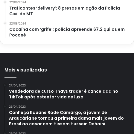
modo de preparo scones de cranberry e
22/08/2024
Traficantes ‘delivery’: 8 presos em ação da Polícia
laranja
Civil do MT
receita sofisticada
22/08/2024
Cocaína com ‘grife’: polícia apreende 67,2 quilos em
scones de cranberry e laranja
Poconé
Mais visualizadas
27/04/2023
Vendedora de curso Thays trader é cancelada no
TikTok após ostentar vida de luxo
26/04/2023
Conheça Kauane Rode Camargo, a jovem de
Araucária se tornou a primeira dama mais jovem do
Brasil ao casar com Hissam Hussein Dehaini
26/05/2023