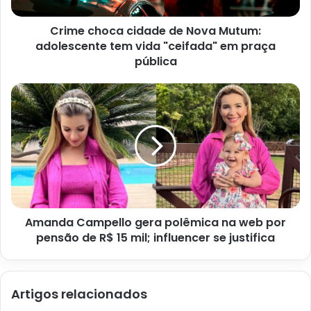
cubos
Crime choca cidade de Nova Mutum:
1/2 xícara de cranberries secas
adolescente tem vida "ceifada" em praça
1 colher de sopa de raspas de laranja
pública
1/2 xícara de leite integral
1 ovo grande
Amanda Campello gera polêmica na web por
pensão de R$ 15 mil; influencer se justifica
Artigos relacionados