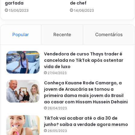
garfada
de chef
5- Com uma segunda tigela misture o leite com um ovo
15/06/2023
14/06/2023
grande, pegue o restante de ingredientes secos e misture
até ficar bem homogênea.
Popular
Recente
Comentários
6- Pegue a massa e coloque sobre a superfície com
farinha e amasse devagar até formar um disco de 2cm de
Vendedora de curso Thays trader é
espessura.
cancelada no TikTok após ostentar
vida de luxo
7- Depois disso, como manda a receita britânica, corte a
27/04/2023
massa em triângulos e coloque na assadeira forrada com
Conheça Kauane Rode Camargo, a
papel manteiga.
jovem de Araucária se tornou a
primeira dama mais jovem do Brasil
8- Por fim com o forno pré-aquecido, asse por cerca de
ao casar com Hissam Hussein Dehaini
15-20 minutos, ou até que os scones estejam dourados
26/04/2023
levemente.
TikTok vai acabar até o dia 30 de
junho? saiba a verdade agora mesmo
9- Por fim, retire do forno e deixe esfriar antes de servir.
26/05/2023