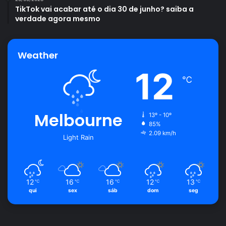
TikTok vai acabar até o dia 30 de junho? saiba a
verdade agora mesmo
Weather
12
℃
Melbourne
13º - 10º
85%
2.09 km/h
Light Rain
12
16
16
12
13
℃
℃
℃
℃
℃
qui
sex
sáb
dom
seg