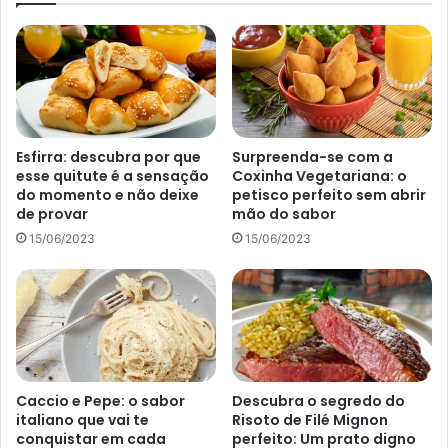
Scones de cranberry e laranja – Reprodução Canva Pro
Modo de preparo do scones de
cranberry e laranja
1- Para começar pré aqueça o forno a 200ºC e em seguida
Esfirra: descubra por que
Surpreenda-se com a
forre uma forma com papel manteiga.
esse quitute é a sensação
Coxinha Vegetariana: o
do momento e não deixe
petisco perfeito sem abrir
de provar
mão do sabor
2- Depois em uma tigela grande, pegue a farinha de trigo,
15/06/2023
15/06/2023
o açucar, o fermento em pó e o sal e misture bem.
3- Depois disso, coloque a manteiga a preferência é que
ela esteja gelada, depois misture com as pontas dos
dedos, a textura ideal é quando virar uma forofa grossa.
4- O quarto passo, é adicionar as cranberries secas e as
Caccio e Pepe: o sabor
Descubra o segredo do
italiano que vai te
Risoto de Filé Mignon
raspas de laranja e misture novamente.
conquistar em cada
perfeito: Um prato digno