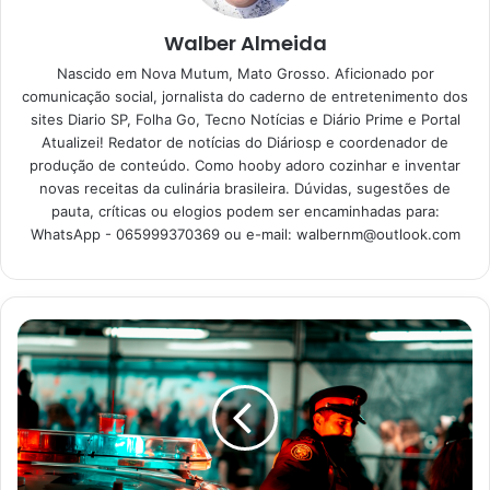
prático e cheio de sabor
Walber Almeida
15/06/2023
Nascido em Nova Mutum, Mato Grosso. Aficionado por
comunicação social, jornalista do caderno de entretenimento dos
sites Diario SP, Folha Go, Tecno Notícias e Diário Prime e Portal
Essa receita scones de cranberry e laranja rendem em
Atualizei! Redator de notícias do Diáriosp e coordenador de
média 08 unidades, mas pode varia de acordo com os
produção de conteúdo. Como hooby adoro cozinhar e inventar
novas receitas da culinária brasileira. Dúvidas, sugestões de
cortes feitos em triângulos na massa.
pauta, críticas ou elogios podem ser encaminhadas para:
WhatsApp - 065999370369 ou e-mail:
walbernm@outlook.com
Ingredientes para fazer
scones de cranberry e laranja
2 xícaras de farinha de trigo
1/3 xícara de açúcar cristal
1 colher de sopa de fermento em pó
1/2 colher de chá de sal
1/2 xícara de manteiga sem sal gelada, cortada em