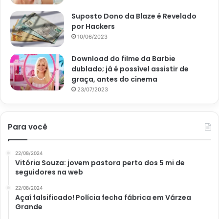
Suposto Dono da Blaze é Revelado
Modo de preparo
por Hackers
Em resumo, a receita de scones de cranberry e laranja é
10/06/2023
especial para servir no lanche da tarde, o mais
Download do filme da Barbie
interessante que pode ser servido quente ou frio. A
dublado; já é possível assistir de
sugestão de hoje é que pode comer com um pouco de
graça, antes do cinema
geleia ou creme de leite fresco.
23/07/2023
Para você
Avalie este post post
22/08/2024
Vitória Souza: jovem pastora perto dos 5 mi de
Como fazer scones de cranberry e laranja
seguidores na web
22/08/2024
ingredientes para fazer scones de cranberry e
Açaí falsificado! Polícia fecha fábrica em Várzea
laranja
Grande