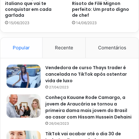
italiano que vai te
Risoto de Filé Mignon
Deixe o frango descansar para então cortar em fatias
conquistar em cada
perfeito: Um prato digno
garfada
de chef
pequenas e finas.
15/06/2023
14/06/2023
Faça o molho do iorgurte em uma tigela pequena,
misturando todos os demais ingredientes.
Popular
Recente
Comentários
Em seguida, com uma tigela grande, misture as folhas de
alface, tomates-cereja e cebola roxa. E finalize
Vendedora de curso Thays trader é
adicionando o frango fatiado por cima e salpique o queijo
cancelada no TikTok após ostentar
feta.
vida de luxo
27/04/2023
Sirva a salada com o molho de iogurte por cima e depois
Conheça Kauane Rode Camargo, a
jovem de Araucária se tornou a
nos conte a explosão de sabores.
primeira dama mais jovem do Brasil
ao casar com Hissam Hussein Dehaini
26/04/2023
TikTok vai acabar até o dia 30 de
Avalie este post post