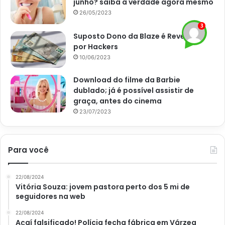
junho? saiba a verdade agora mesmo
26/05/2023
receita leve para almoço
receita simples
Suposto Dono da Blaze é Revelado
por Hackers
reeceita de frango grelhado
10/06/2023
salada de frango
Download do filme da Barbie
dublado; já é possível assistir de
graça, antes do cinema
23/07/2023
Para você
22/08/2024
Vitória Souza: jovem pastora perto dos 5 mi de
seguidores na web
22/08/2024
Açaí falsificado! Polícia fecha fábrica em Várzea