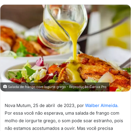
mail
Salada de frango com iogurte grego - Reprodução Canva Pro
Nova Mutum, 25 de abril de 2023, por
Walber Almeida.
Por essa você não esperava, uma salada de frango com
molho de iorgurte grego, o som pode soar estranho, pois
não estamos acostumados a ouvir. Mas você precisa