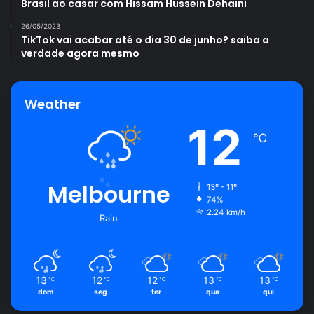
Brasil ao casar com Hissam Hussein Dehaini
26/05/2023
TikTok vai acabar até o dia 30 de junho? saiba a
verdade agora mesmo
Weather
12
℃
Melbourne
13º - 11º
74%
2.24 km/h
Rain
13
12
12
13
13
℃
℃
℃
℃
℃
dom
seg
ter
qua
qui