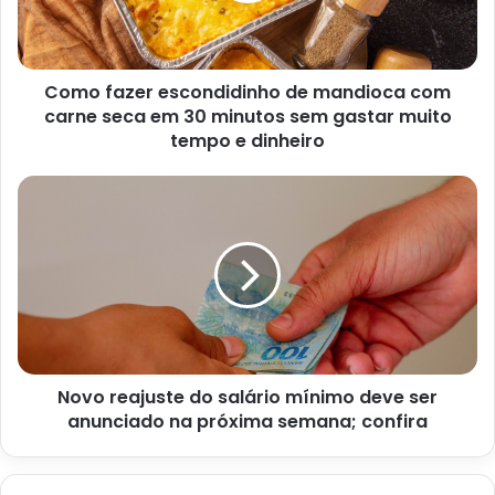
1/4 xícara de cebola roxa fatiada
1/4 xícara de queijo feta esfarelado
Como fazer escondidinho de mandioca com
Molho de iogurte:
carne seca em 30 minutos sem gastar muito
tempo e dinheiro
1/4 xícara de iogurte grego
1 colher de sopa de azeite de oliva
1 colher de sopa de suco de limão
1 colher de chá de mel
Sal e pimenta-do-reino a gosto
Novo reajuste do salário mínimo deve ser
anunciado na próxima semana; confira