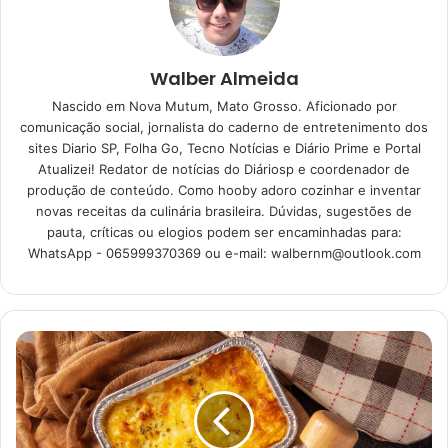
Parmegiana de Frango: a escolha
certa para um almoço ou jantar
prático e cheio de sabor
Walber Almeida
15/06/2023
Nascido em Nova Mutum, Mato Grosso. Aficionado por
comunicação social, jornalista do caderno de entretenimento dos
sites Diario SP, Folha Go, Tecno Notícias e Diário Prime e Portal
Ingredientes para fazer
Atualizei! Redator de notícias do Diáriosp e coordenador de
produção de conteúdo. Como hooby adoro cozinhar e inventar
salada de frango com molho
novas receitas da culinária brasileira. Dúvidas, sugestões de
pauta, críticas ou elogios podem ser encaminhadas para:
de iogurte grego
WhatsApp - 065999370369 ou e-mail:
walbernm@outlook.com
2 peitos de frango sem pele
1 colher de sopa de azeite de oliva
1/2 colher de chá de sal
1/4 colher de chá de pimenta-do-reino
4 xícaras de folhas de alface
1/2 xícara de tomates-cereja cortados ao meio