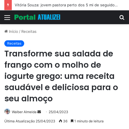
Vitória Souza: jovem pastora perto dos 5 mi de seguidores na web
Menu
P
p
Início
/
Receitas
Receitas
Transforme sua salada de
frango com o molho de
iogurte grego: uma receita
saudável e deliciosa para o
seu almoço
Mande
Walber Almeida
25/04/2023
um
Última Atualização 25/04/2023
36
1 minuto de leitura
e-