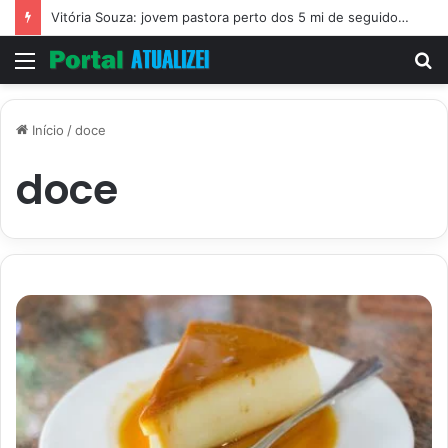
Vitória Souza: jovem pastora perto dos 5 mi de seguidores na web
Menu
P
p
Início
/
doce
doce