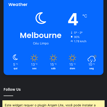
Weather
4
℃
Melbourne
5º - 3º
90%
1.78 km/h
Céu Limpo
5
13
15
15
10
℃
℃
℃
℃
℃
qui
sex
sáb
dom
seg
Follow Us
Este widget requer o plugin Arqam Lite, você pode instalar a