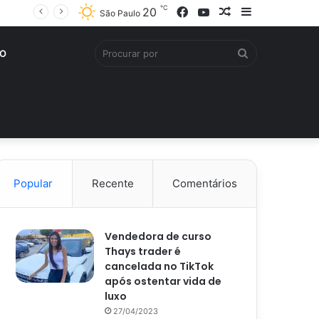
℃
Facebook
YouTube
Artigo
Barra
20
São Paulo
aleatório
Lateral
Procurar
O
por
Popular
Recente
Comentários
Vendedora de curso
Thays trader é
cancelada no TikTok
após ostentar vida de
luxo
27/04/2023