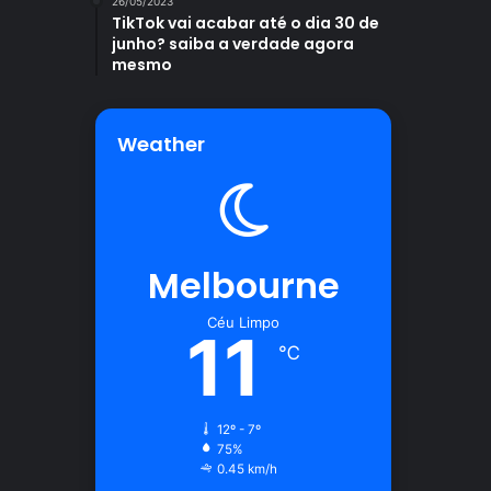
26/05/2023
TikTok vai acabar até o dia 30 de
junho? saiba a verdade agora
mesmo
Weather
Melbourne
Céu Limpo
11
℃
12º - 7º
75%
0.45 km/h