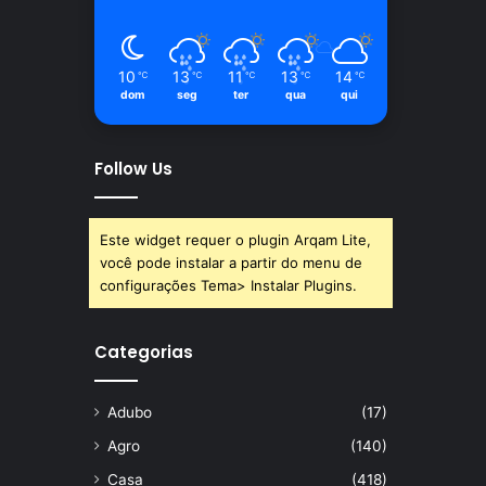
10
13
11
13
14
℃
℃
℃
℃
℃
dom
seg
ter
qua
qui
Follow Us
Este widget requer o plugin Arqam Lite,
você pode instalar a partir do menu de
configurações Tema> Instalar Plugins.
Categorias
Adubo
(17)
Agro
(140)
Casa
(418)