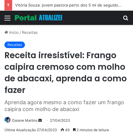
Vitória Souza: jovem pastora perto dos 5 mi de seguidores na web
Menu
P
p
Início
/
Receitas
Receitas
Receita irresistível: Frango
caipira cremoso com molho
de abacaxi, aprenda a como
fazer
Aprenda agora mesmo a como fazer um frango
caipira com molho de abacaxi
Mande
Daiane Martins
27/04/2023
um
Última Atualização 27/04/2023
49
2 minutos de leitura