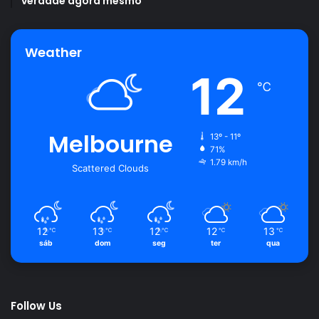
verdade agora mesmo
Frango caipira
frango caseiro
galinha caipira
molho abacaxi
Weather
12
℃
Melbourne
13º - 11º
71%
1.79 km/h
Scattered Clouds
12
13
12
12
13
℃
℃
℃
℃
℃
sáb
dom
seg
ter
qua
Follow Us