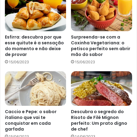
1 xícara de chá de açúcar mascavo;
1 xícara de chá de vinagre branco;
1 colher de chá de molho de pimenta.
Esfirra: descubra por que
Surpreenda-se com a
Passo a passo de como fazer
esse quitute é a sensação
Coxinha Vegetariana: o
do momento e não deixe
petisco perfeito sem abrir
frango caipira cremoso com
de provar
mão do sabor
molho de abacaxi:
15/06/2023
15/06/2023
Pegue uma panela de pressão média e refogue a
cebola e o alho no óleo até ficarem dourados.
Em seguida, coloque o frango e deixe cozinhar por
cerca de 10 minutos.
Agora, cubra o frango com água, adicione sal e
Caccio e Pepe: o sabor
Descubra o segredo do
italiano que vai te
Risoto de Filé Mignon
pimenta-do-reino a gosto, e deixe cozinhar por mais
conquistar em cada
perfeito: Um prato digno
30 minutos ou até ficar macio.
garfada
de chef
Retire o frango da panela e reserve, ajustando o
15/06/2023
14/06/2023