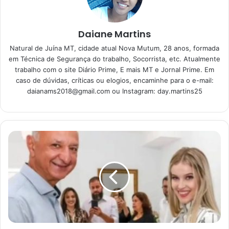
batata
16/06/2023
Daiane Martins
Parmegiana de Frango: a escolha
Natural de Juína MT, cidade atual Nova Mutum, 28 anos, formada
certa para um almoço ou jantar
em Técnica de Segurança do trabalho, Socorrista, etc. Atualmente
prático e cheio de sabor
trabalho com o site Diário Prime, E mais MT e Jornal Prime. Em
15/06/2023
caso de dúvidas, críticas ou elogios, encaminhe para o e-mail:
daianams2018@gmail.com
ou Instagram: day.martins25