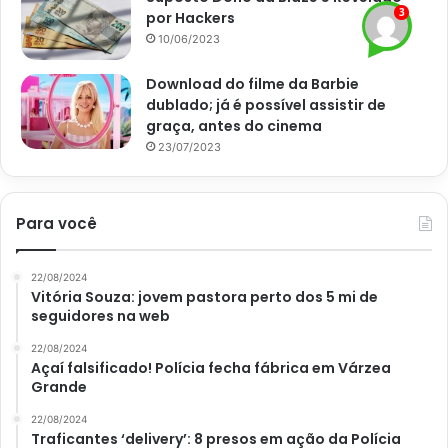
algumas dicas para deixar sua receita ainda mais gostosa.
por Hackers
10/06/2023
Ah, você também pode variar no acompanhamento.
Download do filme da Barbie
Sabemos que muitos costumam servir esta receita de
dublado; já é possível assistir de
frango caipira ao molho de abacaxi com arroz branco,
graça, antes do cinema
mas você também pode servi-la com pirão, purê de
23/07/2023
batata, dentre outras opções.
Para você
22/08/2024
Vitória Souza: jovem pastora perto dos 5 mi de
seguidores na web
22/08/2024
Açaí falsificado! Polícia fecha fábrica em Várzea
Grande
22/08/2024
Traficantes ‘delivery’: 8 presos em ação da Polícia