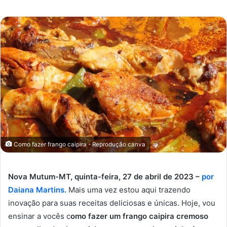
e-
mail
Como fazer frango caipira - Reprodução canva
Nova Mutum-MT, quinta-feira, 27 de abril de 2023 –
por
Daiana Martins.
Mais uma vez estou aqui trazendo
inovação para suas receitas deliciosas e únicas. Hoje, vou
ensinar a vocês c
omo fazer um frango caipira cremoso