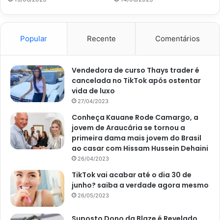
tempero, se necessário.
Em outra panela, coloque o abacaxi, o açúcar
mascavo, o vinagre branco e o molho de pimenta.
Popular
Recente
Comentários
Cozinhe até que o molho fique grosso.
Adicione o creme de leite ao molho e misture bem.
Vendedora de curso Thays trader é
cancelada no TikTok após ostentar
Por fim, coloque o frango juntamente com o molho de
vida de luxo
abacaxi na panela e leve ao fogo por mais 5 minutos.
27/04/2023
Sirva com arroz branco e salada.
Conheça Kauane Rode Camargo, a
jovem de Araucária se tornou a
Dicas de como deixar seu frango caipira ainda
primeira dama mais jovem do Brasil
mais delicioso
ao casar com Hissam Hussein Dehaini
26/04/2023
Para deixar a receita de frango ainda mais saborosa, você
pode acrescentar alguns legumes, como cenoura, batata e
TikTok vai acabar até o dia 30 de
junho? saiba a verdade agora mesmo
abóbora.
Além disso, você também pode diferenciar ou
26/05/2023
aumentar a quantidade de temperos, como tempero
baiano, chimichurri, açafrão e coentro.
Essas são
Suposto Dono da Blaze é Revelado