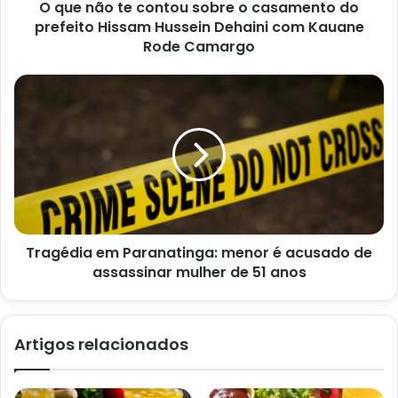
O que não te contou sobre o casamento do
prefeito Hissam Hussein Dehaini com Kauane
Rode Camargo
Como fazer frango caipira cremoso ao molho de abacaxi
Ingredientes para fazer
frango caipira cremoso com
molho de abacaxi:
1 galinha caipira cortada em pedaços;
1 cebola picada;
Tragédia em Paranatinga: menor é acusado de
4 dentes de alho picados;
assassinar mulher de 51 anos
2 colheres de sopa de óleo;
1 xícara de chá de água;
Sal e pimenta-do-reino a gosto;
Artigos relacionados
1 lata de creme de leite;
1 abacaxi maduro cortado em cubos;