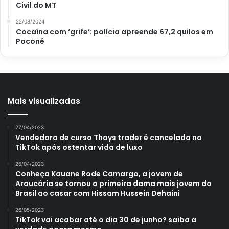
Civil do MT
22/08/2024
Como fazer frango caipira cremoso ao molho de abacaxi
Cocaína com ‘grife’: polícia apreende 67,2 quilos em
Poconé
Nunca foi tão fácil preparar um frango caipira com um
delicioso molho de abacaxi, não é mesmo? Vale lembrar
que o frango caipira e o abacaxi são fontes de vitaminas,
tornando essa refeição deliciosa e saudável.
Mais visualizadas
Espero que tenham gostado da receita. Lembrando que
todos os dias, aqui no portal atualizei, temos novas
27/04/2023
Vendedora de curso Thays trader é cancelada no
receitas saborosas e diferentes. Então, fiquem atentos
TikTok após ostentar vida de luxo
para variar o cardápio. Aguardo vocês em breve, até mais!
26/04/2023
Conheça Kauane Rode Camargo, a jovem de
Araucária se tornou a primeira dama mais jovem do
Brasil ao casar com Hissam Hussein Dehaini
Avalie este post post
26/05/2023
TikTok vai acabar até o dia 30 de junho? saiba a