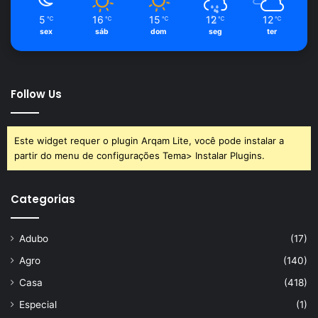
5
16
15
12
12
℃
℃
℃
℃
℃
sex
sáb
dom
seg
ter
Follow Us
Este widget requer o plugin Arqam Lite, você pode instalar a
partir do menu de configurações Tema> Instalar Plugins.
Categorias
Adubo
(17)
Agro
(140)
Casa
(418)
Especial
(1)