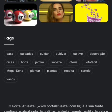
Tags
casa
cuidados
cuidar
cultivar
cultivo
decoração
dicas
horta
jardim
limpeza
loteria
Lotofácil
Mega-Sena
plantar
plantas
receita
sorteio
vasos
O Portal Atualizei (www.portalatualizei.com.br) é a sua fonte
confiável e atualizada de notícias, entretenimento, estilo de vida e