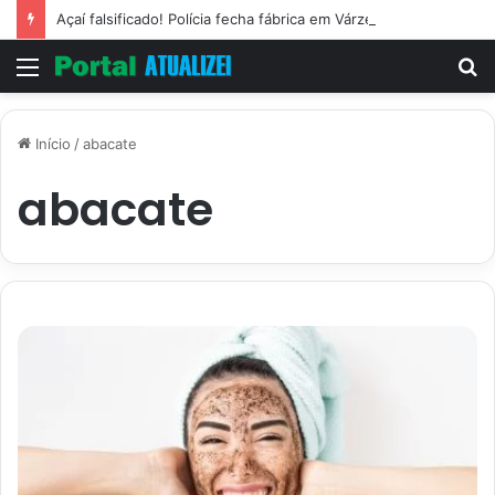
Açaí falsificado! Polícia fecha fábrica em Várzea Grande
Menu
P
p
Início
/
abacate
abacate