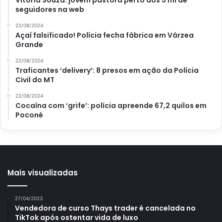
Vitória Souza: jovem pastora perto dos 5 mi de
seguidores na web
22/08/2024
Açaí falsificado! Polícia fecha fábrica em Várzea
Grande
22/08/2024
Traficantes ‘delivery’: 8 presos em ação da Polícia
Civil do MT
22/08/2024
Cocaína com ‘grife’: polícia apreende 67,2 quilos em
Poconé
Mais visualizadas
27/04/2023
Vendedora de curso Thays trader é cancelada no
TikTok após ostentar vida de luxo