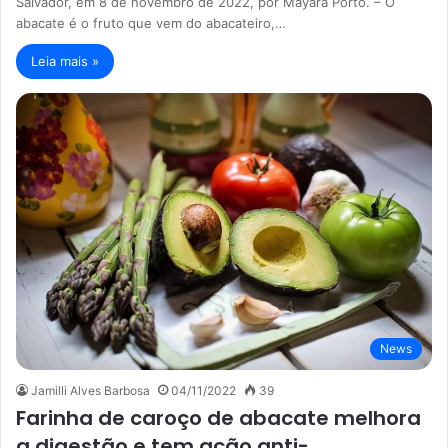
Salvador, em 8 de novembro de 2022, por Mayara Porto. – O
abacate é o fruto que vem do abacateiro,…
Leia mais »
News
Jamilli Alves Barbosa
04/11/2022
39
Farinha de caroço de abacate melhora
a digestão e tem ação anti-