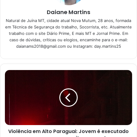
certa para um almoço ou jantar
Daiane Martins
prático e cheio de sabor
Natural de Juína MT, cidade atual Nova Mutum, 28 anos, formada
15/06/2023
em Técnica de Segurança do trabalho, Socorrista, etc. Atualmente
trabalho com o site Diário Prime, E mais MT e Jornal Prime. Em
caso de dúvidas, críticas ou elogios, encaminhe para o e-mail:
daianams2018@gmail.com
ou Instagram: day.martins25
Violência em Alto Paraguai: Jovem é executado
Salada grão de bico e quinoa – Reprodução canva