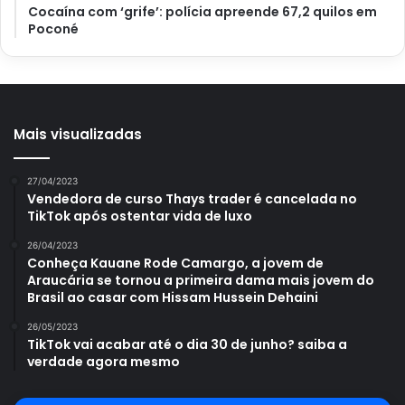
amarelo claro, seu tamanho é aproximadamente do
Cocaína com ‘grife’: polícia apreende 67,2 quilos em
tamanho de uma uva.
Poconé
Espero que tenhaM gostado dessas receitas prática e
fácel de se fazer. Acreditamos essas dcias de salada irá a
te inspirar a experimentar novos sabores e opções
Mais visualizadas
saudáveis em sua dieta. Até breve pessoal!
27/04/2023
Vendedora de curso Thays trader é cancelada no
TikTok após ostentar vida de luxo
Avalie este post post
26/04/2023
Conheça Kauane Rode Camargo, a jovem de
Araucária se tornou a primeira dama mais jovem do
Brasil ao casar com Hissam Hussein Dehaini
abacate
grão de bico
quinoa
26/05/2023
Salada verde
TikTok vai acabar até o dia 30 de junho? saiba a
verdade agora mesmo