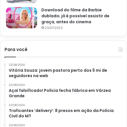
Download do filme da Barbie
dublado; já é possível assistir de
graça, antes do cinema
23/07/2023
Salada grão de bico e quinoa – Reprodução canva
Para você
Fácil, não é mesmo? Em menos de 20 minutos você pode
fazer uma das três opções (ou as três) de saladas
saudáveis e substituir alimentos mais pesados, como
22/08/2024
Vitória Souza: jovem pastora perto dos 5 mi de
macarrão, carne suína, frituras, etc.
seguidores na web
O que é grão de bico?
22/08/2024
Açaí falsificado! Polícia fecha fábrica em Várzea
Grande
O grão de bico é um legume rico em nutrientes, proteínas,
22/08/2024
fibras, vitaminas, entre outros, sendo todos benéficos para
Traficantes ‘delivery’: 8 presos em ação da Polícia
a saúde. Além de ser um alimento versátil, é fácil de
Civil do MT
encontrar e tem um sabor magnífico. O grão de bico é
22/08/2024