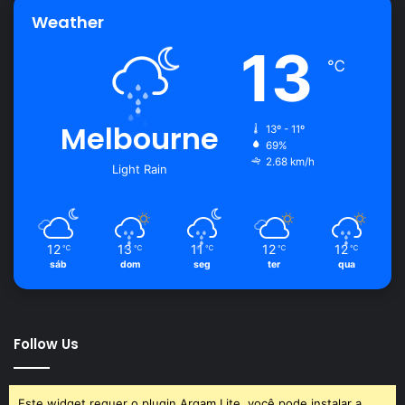
Weather
13
℃
Melbourne
13º - 11º
69%
2.68 km/h
Light Rain
12
13
11
12
12
℃
℃
℃
℃
℃
sáb
dom
seg
ter
qua
Follow Us
Este widget requer o plugin Arqam Lite, você pode instalar a