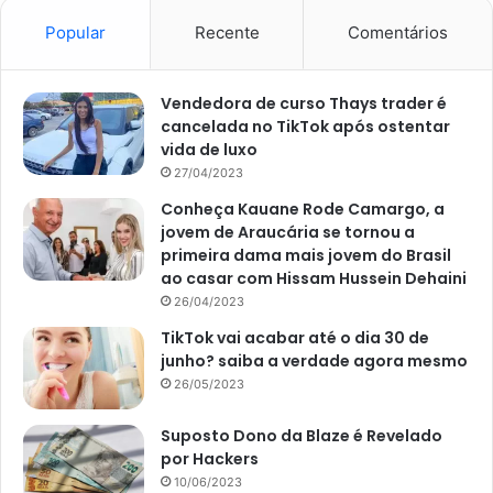
pimenta a gosto.
Popular
Recente
Comentários
Sirva com uma colher de arroz e salada verde.
Salada de quinoa com grão de bico e tomate seco
Vendedora de curso Thays trader é
cancelada no TikTok após ostentar
vida de luxo
Cozinhe a quinoa por 15 minutos ou até ficar macia,
27/04/2023
após cozida deixe escorrer.
Conheça Kauane Rode Camargo, a
Adicione o grão de bico, tomate, cebola e o pepino.
jovem de Araucária se tornou a
Tempere com azeite, limão, sal e pimenta a gosto,
primeira dama mais jovem do Brasil
ao casar com Hissam Hussein Dehaini
misture bem e sirva.
26/04/2023
TikTok vai acabar até o dia 30 de
junho? saiba a verdade agora mesmo
26/05/2023
Suposto Dono da Blaze é Revelado
por Hackers
10/06/2023