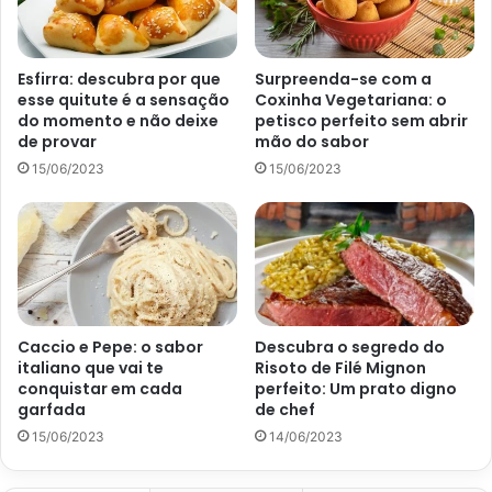
Salada de quinoa com grão de bico e legumes
Esfirra: descubra por que
Surpreenda-se com a
Cozinhe a quinoa por cerca de 15 minutos, após
esse quitute é a sensação
Coxinha Vegetariana: o
cozida retire da panela e deixe escorrer.
do momento e não deixe
petisco perfeito sem abrir
de provar
mão do sabor
Misture a quinoa cozida com o pepino, tomate e
15/06/2023
15/06/2023
cebola.
Tempere com azeite, limão, sal e pimenta a gosto.
Sirva sobre uma camada de folhas verdes, como
alface, rúcula, couve, almeirão, etc.
Salada de quinoa com grão de bico e abacate
Caccio e Pepe: o sabor
Descubra o segredo do
italiano que vai te
Risoto de Filé Mignon
Cozinhe a quinoa por pelo menos 15 minutos, após
conquistar em cada
perfeito: Um prato digno
garfada
de chef
cozida deixe-a escorrer.
15/06/2023
14/06/2023
Misture a quinoa cozida com o abacate.
Tempere com um pouco de azeite, limão, sal e