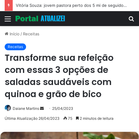
Vitória Souza: jovem pastora perto dos 5 mi de seguidores na web
Menu
P
p
Início
/
Receitas
Receitas
Transforme sua refeição
com essas 3 opções de
saladas saudáveis com
quinoa e grão de bico
Mande
Daiane Martins
25/04/2023
um
Última Atualização 26/04/2023
75
2 minutos de leitura
e-
mail