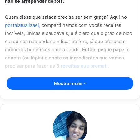
não se arrepender depois.
Quem disse que salada precisa ser sem graça? Aqui no
portalatualizaei,
compartilhamos com vocês receitas
incríveis, únicas e saudáveis, e é claro que o grão de bico
e a quinoa não poderiam ficar de fora, já que oferecem
inúmeros benefícios para a saúde.
Então, pegue papel e
caneta (ou lápis) e anote os ingredientes que vamos
precisar para fazer as 3
receitas que prometi.
Artigos relacionados
Mostrar mais
O prato que vai conquistar o seu
paladar: macarrão com creme de
batata
16/06/2023
Parmegiana de Frango: a escolha