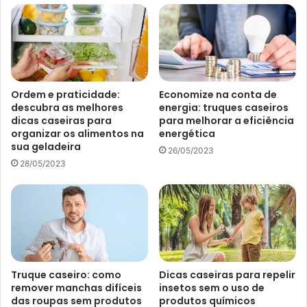
Ordem e praticidade:
Economize na conta de
descubra as melhores
energia: truques caseiros
dicas caseiras para
para melhorar a eficiência
organizar os alimentos na
energética
sua geladeira
26/05/2023
28/05/2023
Bancada de granito: dicas fáceis para limpar corretamente e deixar
brilhando – Reprodução Canva
Como tirar manchas da pedra de
granito?
Como esse tipo de material absorve líquido, jarras de suco
Truque caseiro: como
Dicas caseiras para repelir
e qualquer outro recipiente que possa derrubar água, não
remover manchas difíceis
insetos sem o uso de
das roupas sem produtos
produtos químicos
deve ficar em contato direto com o granito. Entretanto, no