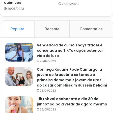
químicos
25/05/2023
caso de manchas de gordura e outros alimentos, tem
26/05/2023
solução para limpar.
Para limpar manchas feitas por alimentos e tinta, aplique
Popular
Recente
Comentários
com a ajuda de pano macio um pouco de água-oxigenada
misturada com água. Deixe por 2 minutos e depois remova
todo o produto sem deixar nenhum resíduo.
Vendedora de curso Thays trader é
cancelada no TikTok após ostentar
vida de luxo
Agora, quando o assunto é mancha de gordura, primeiro
27/04/2023
faça a limpeza básica com água morna e detergente. Em
Conheça Kauane Rode Camargo, a
seguida, faça uma pastinha de bicarbonato de sódio e
jovem de Araucária se tornou a
água, aplique na área com gordura, deixe agir, enxágue e
primeira dama mais jovem do Brasil
seque logo depois.
Segundo uma matéria do site
UOL,
por
ao casar com Hissam Hussein Dehaini
Marcelo Testoni, em 3 de novembro de 2017, quando o
26/04/2023
respingo de gordura é recente essa solução, ou uma
TikTok vai acabar até o dia 30 de
mistura igual de suco de limão e água morna, resolverá o
junho? saiba a verdade agora mesmo
problema facilmente.
26/05/2023