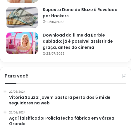
Suposto Dono da Blaze é Revelado
por Hackers
10/06/2023
Download do filme da Barbie
dublado; já é possível assistir de
graça, antes do cinema
23/07/2023
Para você
22/08/2024
Bancada de granito: dicas fáceis para limpar corretamente e deixar
Vitória Souza: jovem pastora perto dos 5 mi de
brilhando – Reprodução UOL
seguidores na web
Como fazer esse material voltar a
22/08/2024
Açaí falsificado! Polícia fecha fábrica em Várzea
brilhar?
Grande