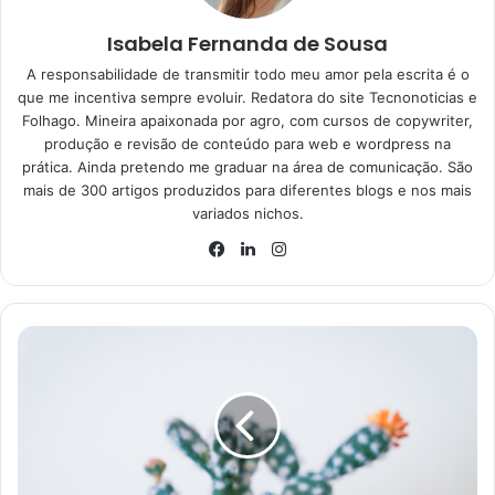
Isabela Fernanda de Sousa
A responsabilidade de transmitir todo meu amor pela escrita é o
que me incentiva sempre evoluir. Redatora do site Tecnonoticias e
Folhago. Mineira apaixonada por agro, com cursos de copywriter,
produção e revisão de conteúdo para web e wordpress na
prática. Ainda pretendo me graduar na área de comunicação. São
mais de 300 artigos produzidos para diferentes blogs e nos mais
variados nichos.
Instagram
Facebook
Linkedin
Bancada de granito: dicas fáceis para limpar corretamente e deixar
brilhando – Reprodução Canva
Qual a melhor forma de limpar
granito?