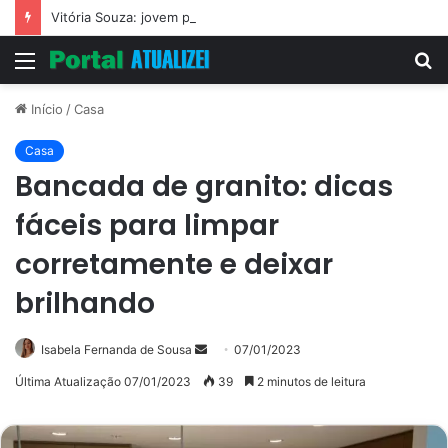
Vitória Souza: jovem pastora perto dos 5 mi de seguidores na web
Menu
P
p
Início
/
Casa
Casa
Bancada de granito: dicas
fáceis para limpar
corretamente e deixar
brilhando
Mande
Isabela Fernanda de Sousa
07/01/2023
um
Última Atualização 07/01/2023
39
2 minutos de leitura
e-
mail