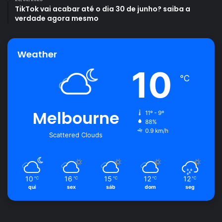
TikTok vai acabar até o dia 30 de junho? saiba a
Avalie este post post
verdade agora mesmo
Bancada
cuidados
limpeza
Weather
10
pedra
℃
Melbourne
11º - 9º
88%
0.9 km/h
Scattered Clouds
10
16
15
12
12
℃
℃
℃
℃
℃
qui
sex
sáb
dom
seg