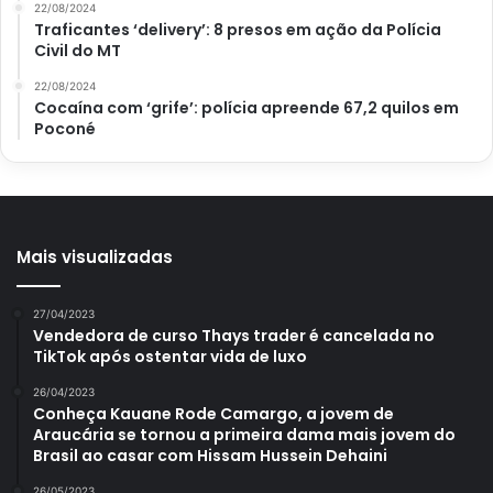
O granito já é um material com brilho quando polido, mas,
22/08/2024
Traficantes ‘delivery’: 8 presos em ação da Polícia
com o tempo e a limpeza frequente, o material acaba se
Civil do MT
desgastando. Então, para manter a peça conservada e com
22/08/2024
brilho, é essencial usar o selador, que inclusive ajuda
Cocaína com ‘grife’: polícia apreende 67,2 quilos em
evitar que a pedra absorva líquidos e manche.
Poconé
Para garantir o brilho, após a limpeza misture em um
borrifador 3 partes de água com 1 de álcool 70%. Depois
borrife no granito e finalize secando com o papel toalha,
Mais visualizadas
pronto sua bancada terá brilho de novo.
27/04/2023
Com essas dicas do
Portal Atualizei
é fácil manter o
Vendedora de curso Thays trader é cancelada no
granito
limpo, conservado e com um brilho sem igual.
TikTok após ostentar vida de luxo
Confira outras dicas de limpeza e torne sua rotina mais
26/04/2023
prática e funcional.
Conheça Kauane Rode Camargo, a jovem de
Araucária se tornou a primeira dama mais jovem do
Brasil ao casar com Hissam Hussein Dehaini
26/05/2023