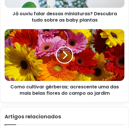
Apesar de não ser uma tarefa difícil, limpar a bancada feita
Já ouviu falar dessas miniaturas? Descubra
com granito depende de alguns cuidados. Por isso, é
tudo sobre as baby plantas
importante manter a faxina em dia, principalmente quando
se trata da escolha de produtos para a limpeza.
A melhor maneira de manter a limpeza é evitando
qualquer produto ácido e abrasivo. Além disso, também é
essencial não deixar umidade na bancada, pois a pedra
pode absorver líquidos e deixar a superfície manchada.
Dessa forma, para manter a bancada limpa e sem marcas,
Como cultivar gérberas; acrescente uma das
a limpeza de rotina deve ser feita apenas com água morna
mais belas flores do campo ao jardim
e meia colher de detergente. Para usar, é só umedecer um
pano macio, aplicar e finalizar com outro pano seco.
Artigos relacionados