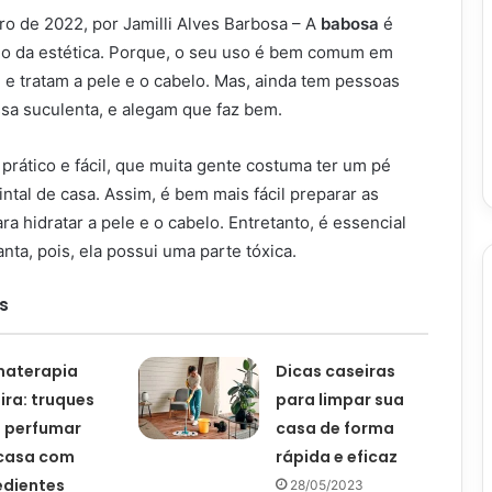
ro de 2022, por Jamilli Alves Barbosa – A
babosa
é
o da estética. Porque, o seu uso é bem comum em
 e tratam a pele e o cabelo. Mas, ainda tem pessoas
a suculenta, e alegam que faz bem.
 prático e fácil, que muita gente costuma ter um pé
ntal de casa. Assim, é bem mais fácil preparar as
ra hidratar a pele e o cabelo. Entretanto, é essencial
ta, pois, ela possui uma parte tóxica.
s
materapia
Dicas caseiras
ira: truques
para limpar sua
 perfumar
casa de forma
casa com
rápida e eficaz
edientes
28/05/2023