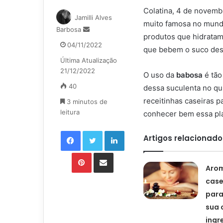
Colatina, 4 de novemb
Jamilli Alves
muito famosa no mund
Mande
Barbosa
produtos que hidratam
um
04/11/2022
que bebem o suco dess
e-
Última Atualização
mail
21/12/2022
O uso da
babosa
é tão
40
dessa suculenta no qui
receitinhas caseiras pa
3 minutos de
leitura
conhecer bem essa plan
Facebook
Twitter
Linkedin
Artigos relacionado
Pinterest
Compartilhar via e-mail
Aro
case
para
sua 
ingr