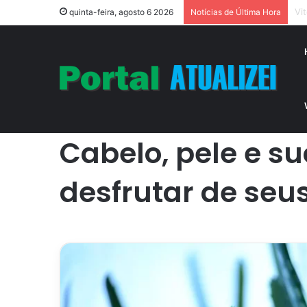
Aç
quinta-feira, agosto 6 2026
Notícias de Última Hora
Início
/
Casa
/
Cabelo, pele e suco: 3 formas de usar a b
Casa
Cabelo, pele e s
desfrutar de seus