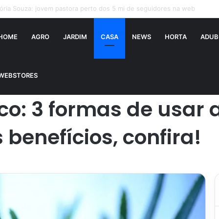
aí falsificado! Polícia fecha fábrica em Várzea Grande
HOME
AGRO
JARDIM
CASA
NEWS
HORTA
ADUB
abosa e desfrutar de seus benefícios, confira!
WEBSTORES
uco: 3 formas de usar
 benefícios, confira!