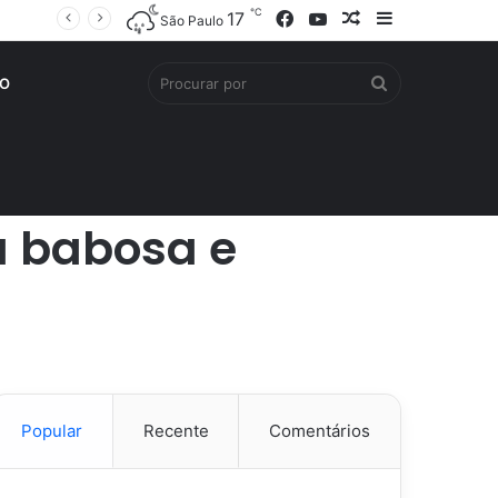
℃
Facebook
YouTube
Artigo
Barra
17
São Paulo
aleatório
Lateral
Procurar
O
por
 a babosa e
Popular
Recente
Comentários