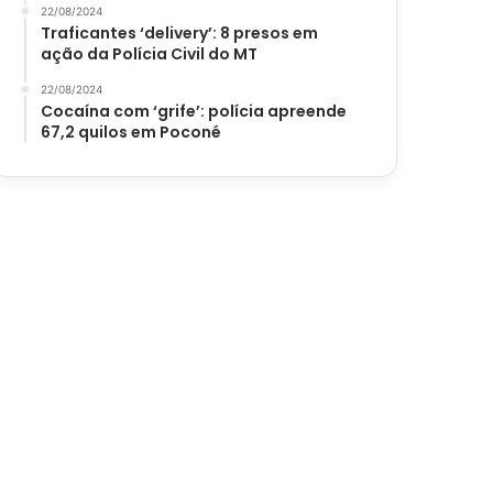
22/08/2024
Traficantes ‘delivery’: 8 presos em
ação da Polícia Civil do MT
22/08/2024
Cocaína com ‘grife’: polícia apreende
67,2 quilos em Poconé