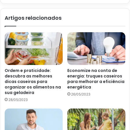
Artigos relacionados
Como escolher o colchão da cama de casal sem errar? Aprendas
os truques de ouro nessa escolha – UOL
2. Material: espuma ou mola?
Ordem e praticidade:
Economize na conta de
Agora, que você entendeu melhor sobre sua cama de
descubra as melhores
energia: truques caseiros
casal no quesito tamanho, venha entender o seu material.
dicas caseiras para
para melhorar a eficiência
Dessa forma, a melhor opção de colchão é aquela que
organizar os alimentos na
energética
sua geladeira
mantém a sua coluna alinhada e não deixa faltar o seu
26/05/2023
28/05/2023
conforto. Logo, os principais são:
Colchão de espuma
Sendo o mais popular, esse tipo de colchão atende aos