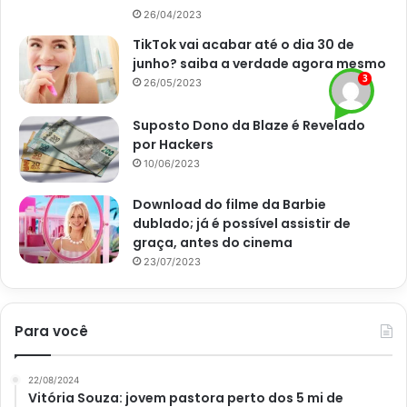
molas diferentes, a saber:
26/04/2023
Molas ensacadas;
TikTok vai acabar até o dia 30 de
Bonnel;
junho? saiba a verdade agora mesmo
26/05/2023
Nanolastic;
Verticoil;
Suposto Dono da Blaze é Revelado
Hot melt.
por Hackers
10/06/2023
3. E o modelo do colchão?
Download do filme da Barbie
dublado; já é possível assistir de
Nesse sentido, juntamente com os diferentes materiais,
graça, antes do cinema
eles também possuem diferentes modelos. A verdade é
23/07/2023
que não existe uma única forma de escolher o ideal. Mas,
ao conhecer os existentes, isso facilitará o processo de
acertar.
Para você
Ortopédico: super firme, o modelo ajuda a diminuir a
22/08/2024
pressão sobre o corpo e a sustentá-lo durante o
Vitória Souza: jovem pastora perto dos 5 mi de