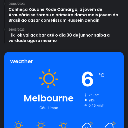
Como escolher o colchão da cama de casal sem errar? Aprendas
26/04/2023
os truques de ouro nessa escolha – Pexels
Conheça Kauane Rode Camargo, a jovem de
Araucária se tornou a primeira dama mais jovem do
4. Durabilidade
Brasil ao casar com Hissam Hussein Dehaini
26/05/2023
Por fim, ao escolher sua cama de casal, sempre veja a
TikTok vai acabar até o dia 30 de junho? saiba a
verdade agora mesmo
questão da durabilidade, pois, os colchões podem variar,
normalmente, de 3 a 10 anos de vida útil. No entanto, cada
tipo varia nesse período de duração, então, saber
Weather
exatamente a do tipo que você comprará pode te ajudar a
6
economizar e a não ter surpresas desagradáveis.
℃
E você? Qual tipo de
cama de casal
mais chamou sua
atenção? Você sabia de todas essas informações? Conte
Melbourne
7º - 5º
para nós nos comentários o que achou e não deixe de
91%
0.45 km/h
Céu Limpo
passar em nosso
Portal Atualizei
para sempre ter acesso
aos conteúdos diários que publicamos por aqui!