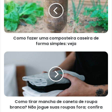
geralmente são estas:
Berços e camas infantis: o tamanho recomendado é
de 60cm de largura por 130cm de comprimento e 70
x 130cm ou 70 x 150cm, respectivamente;
Como fazer uma composteira caseira de
Cama de solteiro: 78cm x 188cm ou 88 x 188cm
forma simples: veja
Cama de casal: 128 x 188cm ou 138 x 188cm
Queen size: 158 x 198cm
King sinze: 186 x 198cm ou 193 x 203cm
Como tirar mancha de caneta de roupa
branca? Não jogue suas roupas fora; confira