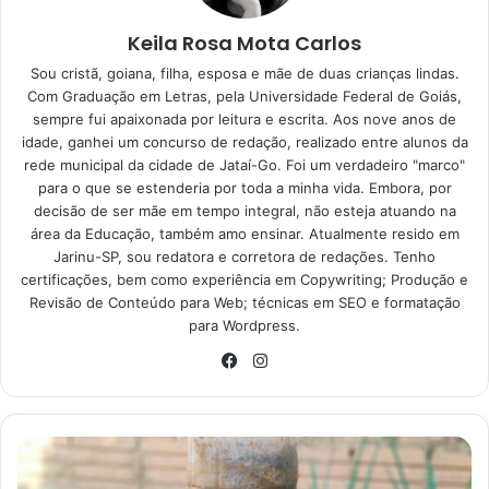
Keila Rosa Mota Carlos
Sou cristã, goiana, filha, esposa e mãe de duas crianças lindas.
1. Cama de casal: veja bem o
Com Graduação em Letras, pela Universidade Federal de Goiás,
tamanho
sempre fui apaixonada por leitura e escrita. Aos nove anos de
idade, ganhei um concurso de redação, realizado entre alunos da
rede municipal da cidade de Jataí-Go. Foi um verdadeiro "marco"
Primeiramente, para que você escolha a cama de casal
para o que se estenderia por toda a minha vida. Embora, por
correta, é essencial saber o tamanho dela, certo? Desse
decisão de ser mãe em tempo integral, não esteja atuando na
modo, segundo uma matéria publicada na
UOL
, no dia 14
área da Educação, também amo ensinar. Atualmente resido em
Jarinu-SP, sou redatora e corretora de redações. Tenho
de junho de 2022, existem diversos tamanhos de colchão.
certificações, bem como experiência em Copywriting; Produção e
Logo, para que você saiba qual deve ser o seu escolhido,
Revisão de Conteúdo para Web; técnicas em SEO e formatação
é preciso levar em conta quem vai dormir nele.
para Wordpress.
Instagram
Ainda, conforme a matéria, de acordo com especialistas, é
Facebook
importante que o colchão tenha cerca de dois centímetros
a menos do que a cama para ser perfeito. Sendo assim,
para escolher o seu colchão, você deve sempre estar
antenado na estrutura da cama. Em nosso país, as medidas