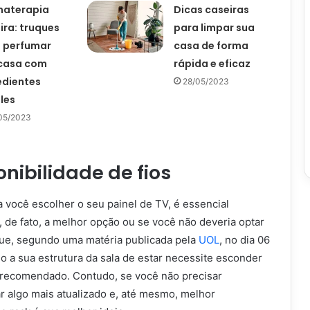
materapia
Dicas caseiras
ira: truques
para limpar sua
 perfumar
casa de forma
casa com
rápida e eficaz
edientes
28/05/2023
les
05/2023
onibilidade de fios
a você escolher o seu painel de TV, é essencial
, de fato, a melhor opção ou se você não deveria optar
que, segundo uma matéria publicada pela
UOL
, no dia 06
o a sua estrutura da sala de estar necessite esconder
 é recomendado. Contudo, se você não precisar
r algo mais atualizado e, até mesmo, melhor