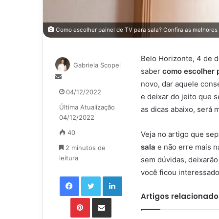
Como escolher painel de TV para sala? Confira as melhores
Belo Horizonte, 4 de 
Gabriela Scopel
saber
como escolher 
Mande
novo, dar aquele cons
um
04/12/2022
e deixar do jeito que 
e-
Última Atualização
mail
as dicas abaixo, será m
04/12/2022
40
Veja no artigo que se
sala
e não erre mais na
2 minutos de
leitura
sem dúvidas, deixarão 
você ficou interessado,
Facebook
Twitter
Linkedin
Artigos relacionado
Pinterest
Compartilhar via e-mail