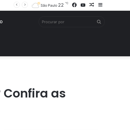
℃
Facebook
YouTube
Artigo
Barra
22
São Paulo
aleatório
Lateral
Procurar
O
por
 Confira as