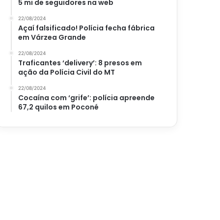
5 mi de seguidores na web
22/08/2024
Açaí falsificado! Polícia fecha fábrica
em Várzea Grande
22/08/2024
Traficantes ‘delivery’: 8 presos em
ação da Polícia Civil do MT
22/08/2024
Cocaína com ‘grife’: polícia apreende
67,2 quilos em Poconé