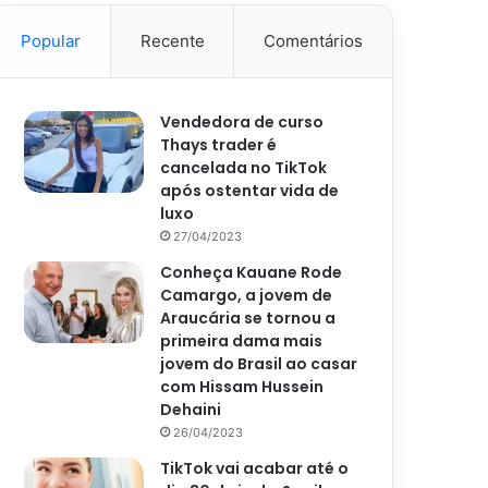
Popular
Recente
Comentários
Vendedora de curso
Thays trader é
cancelada no TikTok
após ostentar vida de
luxo
27/04/2023
Conheça Kauane Rode
Camargo, a jovem de
Araucária se tornou a
primeira dama mais
jovem do Brasil ao casar
com Hissam Hussein
Dehaini
26/04/2023
TikTok vai acabar até o