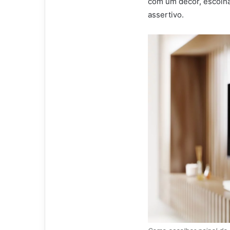
com um decór, escolha
assertivo.