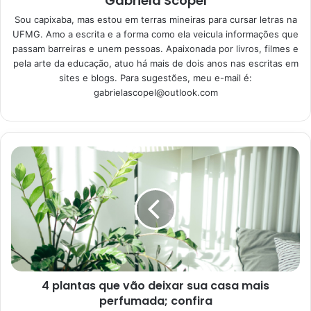
Gabriela Scopel
Sou capixaba, mas estou em terras mineiras para cursar letras na
UFMG. Amo a escrita e a forma como ela veicula informações que
Como limpar colchão a seco?
passam barreiras e unem pessoas. Apaixonada por livros, filmes e
pela arte da educação, atuo há mais de dois anos nas escritas em
Use bicarbonato
sites e blogs. Para sugestões, meu e-mail é:
gabrielascopel@outlook.com
Em primeiro lugar, já adiantamos que, para aprender como
limpar colchão a seco, você precisará somente de
bicarbonato de sódio. Sim, só o nosso queridinho já é
suficiente para esta ação. Portanto, segundo o site
UOL,
em uma matéria produzida no dia 15 de outubro de 2022,
você precisa apenas polvilhar um pouco do produto na
superfície do colchão por algumas horas e, depois, retirar
o excesso com uma escova e um aspirador, se possível.
Esse processo permite retirar sujeiras e ácaros sem
precisar de água!
4 plantas que vão deixar sua casa mais
perfumada; confira