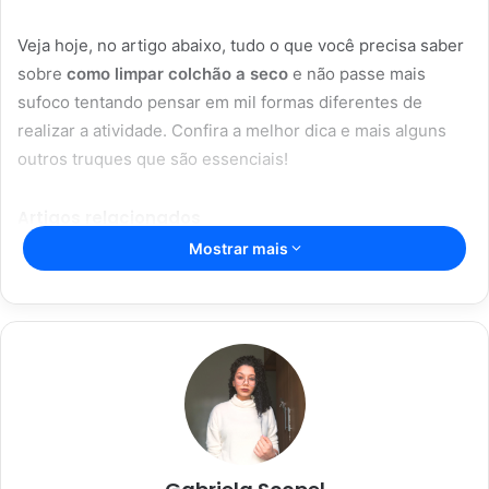
Veja hoje, no artigo abaixo, tudo o que você precisa saber
sobre
como limpar colchão a seco
e não passe mais
sufoco tentando pensar em mil formas diferentes de
realizar a atividade. Confira a melhor dica e mais alguns
outros truques que são essenciais!
Artigos relacionados
Mostrar mais
Aromaterapia caseira: truques para
perfumar sua casa com ingredientes
simples
28/05/2023
Dicas caseiras para limpar sua casa
de forma rápida e eficaz
28/05/2023