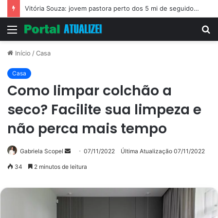
Vitória Souza: jovem pastora perto dos 5 mi de seguidores na web
Menu
P
p
Início
/
Casa
Casa
Como limpar colchão a
seco? Facilite sua limpeza e
não perca mais tempo
Mande
Gabriela Scopel
07/11/2022
Última Atualização 07/11/2022
um
34
2 minutos de leitura
e-
mail