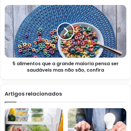
5 alimentos que a grande maioria pensa ser
saudáveis mas não são, confira
Como limpar colchão a seco? Facilite sua limpeza e não perca mais
tempo – UOL
Artigos relacionados
Sempre troque a sua roupa
de cama
Contudo, mesmo que você já tenha aprendido o mais
fundamental, é importante ter em mente algumas outras