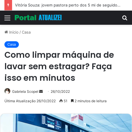
Vitória Souza: jovem pastora perto dos 5 mi de seguidores na web
Menu
P
p
Início
/
Casa
Casa
Como limpar máquina de
lavar sem estragar? Faça
isso em minutos
Mande
Gabriela Scopel
26/10/2022
um
Última Atualização 26/10/2022
51
2 minutos de leitura
e-
mail