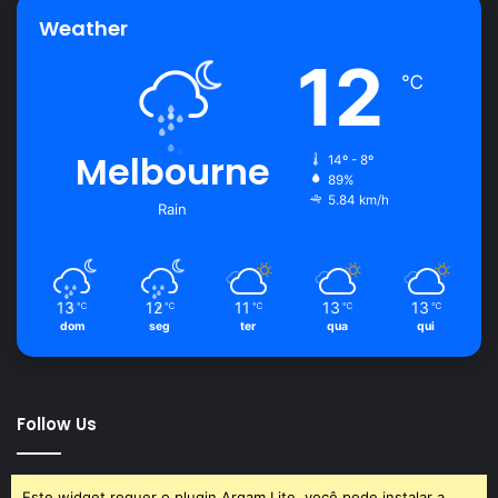
Avalie este post post
Weather
12
℃
eletrodoméstico
limpeza
máquina de lavar
Melbourne
14º - 8º
89%
5.84 km/h
Rain
13
12
11
13
13
℃
℃
℃
℃
℃
dom
seg
ter
qua
qui
Follow Us
Este widget requer o plugin Arqam Lite, você pode instalar a