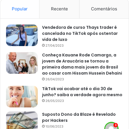
Veja mais uma opção de
como limpar todas as partes
Popular
Recente
Comentários
da máquina
Vendedora de curso Thays trader é
cancelada no TikTok após ostentar
Por fim, chegamos a parte mais aguardada! Como limpar
vida de luxo
máquina de lavar em sua totalidade? Indo desde a parte
27/04/2023
interna até o filtro, por exemplo? Bom, nesses casos,
Conheça Kauane Rode Camargo, a
conforme uma matéria realizada pelo site
UOL,
em 02 de
jovem de Araucária se tornou a
abril de 2017, todo esse processo deve ser feito uma vez
primeira dama mais jovem do Brasil
ao mês ou a cada 15 dias, dependendo da parte a ser
ao casar com Hissam Hussein Dehaini
limpa. Veja como é:
26/04/2023
TikTok vai acabar até o dia 30 de
Para enxaguar, coloque 2 litros de água sanitária no
junho? saiba a verdade agora mesmo
26/05/2023
interior da máquina e acione o ciclo mais completo,
nesse caso em que a limpeza será mais potente.
Suposto Dono da Blaze é Revelado
Mesmo que sua máquina tenha um ciclo de limpeza, é
por Hackers
melhor colocar no mais completo;
10/06/2023