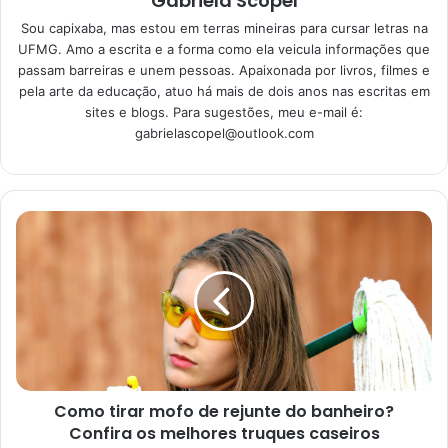
Gabriela Scopel
Sou capixaba, mas estou em terras mineiras para cursar letras na
Como limpar a máquina de
UFMG. Amo a escrita e a forma como ela veicula informações que
lavar com vinagre e
passam barreiras e unem pessoas. Apaixonada por livros, filmes e
pela arte da educação, atuo há mais de dois anos nas escritas em
bicarbonato?
sites e blogs. Para sugestões, meu e-mail é:
gabrielascopel@outlook.com
Primeiramente, vamos explicar como limpar máquina de
lavar com a dupla imbatível: vinagre e bicarbonato! Para
fazer essa receitinha, você deve deixar deixar a máquina
encher até o nível mais alto, geralmente sendo o 4, e
colocá-la no ciclo de lavagem mais básico, o qual irá
terminar mais rápido.
Feito isso, coloque um pouco de bicarbonato na água e
vinagre branco de álcool. Em seguida, basta que você
deixe-a cumprir todo o processo de lavagem e, prontinho!
Como tirar mofo de rejunte do banheiro?
Essa receitinha é boa para os momentos em que você
Confira os melhores truques caseiros
deseja manter a máquina limpa, mas que ainda não está