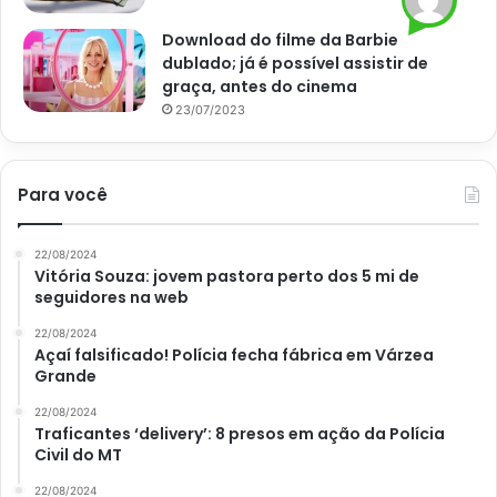
Já no caso dos filtros e dispensers em que
Download do filme da Barbie
acrescentamos os produtos, como sabão e
dublado; já é possível assistir de
amaciante, o correto é tirá-los a cada 15 dias para
graça, antes do cinema
lavá-los no tanque. Se forem autolimpantes, não é
23/07/2023
preciso realizar essa parte;
Já na parte de fora da máquina, apenas uma flanela e
Para você
água morna bastam. Se houver uma sujeira mais
específica, pode usar detergente neutro, mas, nada
além disso é preciso. Viu, só, como é simples?
22/08/2024
Vitória Souza: jovem pastora perto dos 5 mi de
seguidores na web
22/08/2024
Açaí falsificado! Polícia fecha fábrica em Várzea
Grande
22/08/2024
Traficantes ‘delivery’: 8 presos em ação da Polícia
Civil do MT
22/08/2024