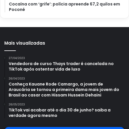
Cocaína com ‘grife’: polícia apreende 67,2 quilos em
Poconé
Como limpar máquina de lavar sem estragar? Faça isso em
minutos – Matéria retirada do site UOL
Mais visualizadas
27/04/2023
Vendedora de curso Thays trader é cancelada no
Esperamos que você tenha entendido
como limpar
TikTok após ostentar vida de luxo
máquina de lavar
e que possa fazer a manutenção
mensalmente ou a cada 15 dias, como foi especificado.
26/04/2023
Conheça Kauane Rode Camargo, a jovem de
Obrigada pela leitura até o final e te convidamos a
Araucária se tornou a primeira dama mais jovem do
permanecer em nosso
Portal Atualizei
para ficar por
Brasil ao casar com Hissam Hussein Dehaini
dentro de mais truques incríveis que facilitam sua vida!
26/05/2023
TikTok vai acabar até o dia 30 de junho? saiba a
verdade agora mesmo