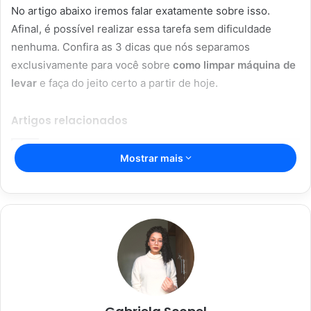
No artigo abaixo iremos falar exatamente sobre isso.
Afinal, é possível realizar essa tarefa sem dificuldade
nenhuma. Confira as 3 dicas que nós separamos
exclusivamente para você sobre
como limpar máquina de
levar
e faça do jeito certo a partir de hoje.
Artigos relacionados
Mostrar mais
Aromaterapia caseira: truques para
perfumar sua casa com ingredientes
simples
28/05/2023
Dicas caseiras para limpar sua casa
de forma rápida e eficaz
28/05/2023