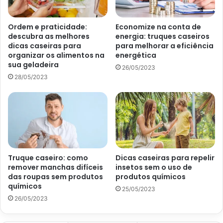
mas também evita que suas roupas sejam manchadas pela
sujeira da máquina.
Ordem e praticidade:
Economize na conta de
descubra as melhores
energia: truques caseiros
dicas caseiras para
para melhorar a eficiência
organizar os alimentos na
energética
sua geladeira
26/05/2023
28/05/2023
Truque caseiro: como
Dicas caseiras para repelir
remover manchas difíceis
insetos sem o uso de
das roupas sem produtos
produtos químicos
químicos
Como limpar máquina de lavar sem estragar? Faça isso em
25/05/2023
26/05/2023
minutos – Pexels