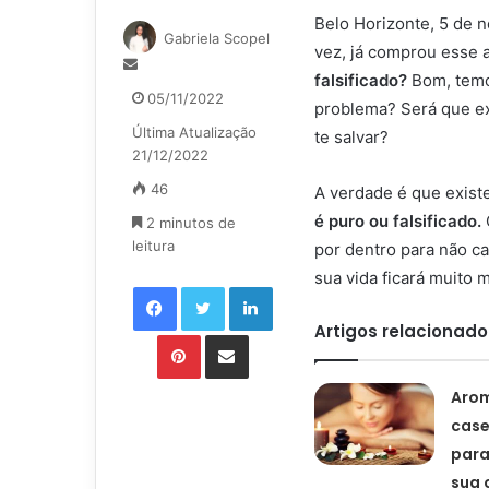
Belo Horizonte, 5 de 
Gabriela Scopel
vez, já comprou esse 
Mande
falsificado?
Bom, temo
um
05/11/2022
problema? Será que ex
e-
Última Atualização
mail
te salvar?
21/12/2022
46
A verdade é que exist
é puro ou falsificado.
2 minutos de
leitura
por dentro para não c
sua vida ficará muito 
Facebook
Twitter
Linkedin
Artigos relacionado
Pinterest
Compartilhar via e-mail
Aro
case
para
sua 