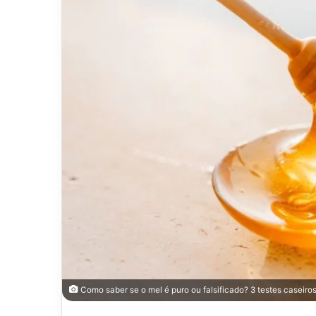
Como saber se o mel é puro ou falsificado? 3 testes caseiros p