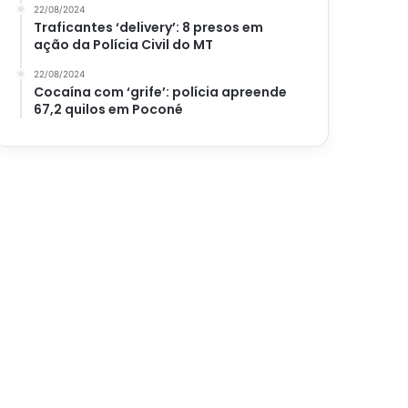
22/08/2024
Traficantes ‘delivery’: 8 presos em
ação da Polícia Civil do MT
22/08/2024
Cocaína com ‘grife’: polícia apreende
67,2 quilos em Poconé