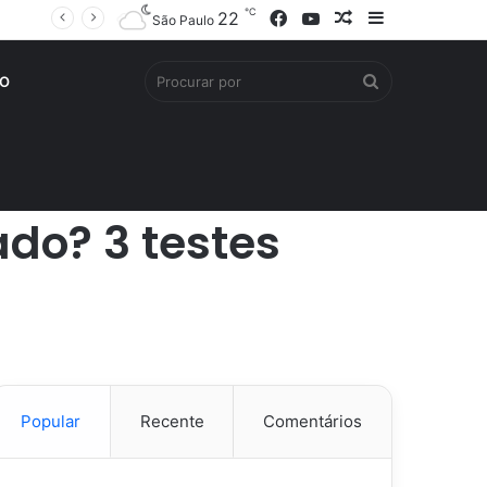
℃
Facebook
YouTube
Artigo
Barra
22
São Paulo
aleatório
Lateral
Procurar
O
por
ado? 3 testes
Popular
Recente
Comentários