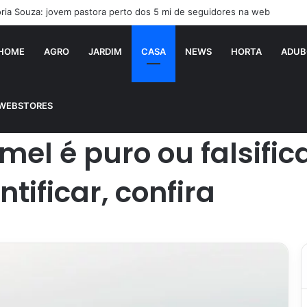
í falsificado! Polícia fecha fábrica em Várzea Grande
HOME
AGRO
JARDIM
CASA
NEWS
HORTA
ADUB
 3 testes caseiros para identificar, confira
WEBSTORES
el é puro ou falsific
tificar, confira