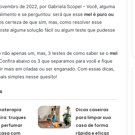
novembro de 2022, por Gabriela Scopel – Você, alguma
alimento e se perguntou: será que esse
mel é puro ou
s certeza de que sim, mas, como resolver esse
iste alguma solução fácil ou algum teste que pudesse
e não apenas um, mas, 3 testes de como saber se o
mel
Confira abaixo os 3 que separamos para você e fique
air mais em ciladas ou ser enganado. Com essas dicas,
mais simples nesse quesito!
s
materapia
Dicas caseiras
ira: truques
para limpar sua
 perfumar
casa de forma
casa com
rápida e eficaz