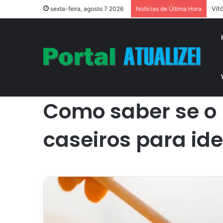
Aça
sexta-feira, agosto 7 2026
Notícias de Última Hora
Início
/
Casa
/
Como saber se o mel é puro ou falsificado?
Casa
Como saber se o m
caseiros para iden