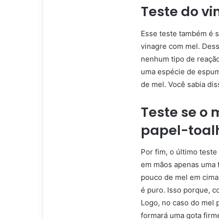
Teste do vi
Esse teste também é s
vinagre com mel. Desse
nenhum tipo de reação.
uma espécie de espum
de mel. Você sabia di
Teste se o 
papel-toal
Por fim, o último teste
em mãos apenas uma fo
pouco de mel em cima d
é puro. Isso porque, co
Logo, no caso do mel p
formará uma gota firme