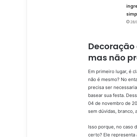
ingr
simp
28/
Decoração 
mas não pr
Em primeiro lugar, é c
não é mesmo? No entan
precisa ser necessari
basear sua festa. Des
04 de novembro de 202
sem dúvidas, branco, a
Isso porque, no caso 
certo? Ele representa 