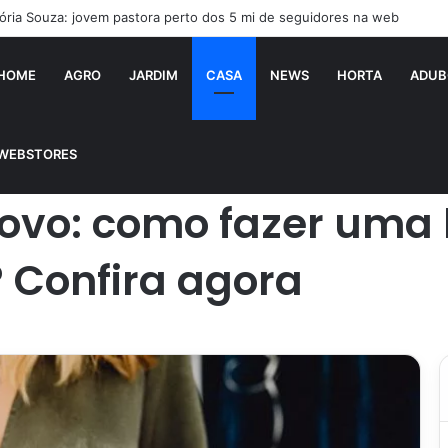
aí falsificado! Polícia fecha fábrica em Várzea Grande
HOME
AGRO
JARDIM
CASA
NEWS
HORTA
ADUB
a decoração gastando pouco? Confira agora
WEBSTORES
ovo: como fazer uma
 Confira agora