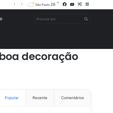
℃
Facebook
YouTube
Artigo
Barra
26
São Paulo
aleatório
Lateral
Procurar
O
por
 boa decoração
Popular
Recente
Comentários