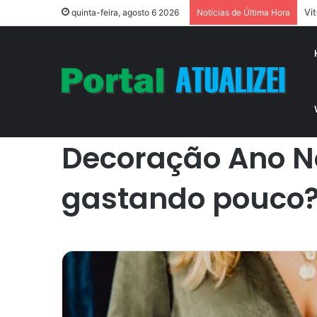
Aç
quinta-feira, agosto 6 2026
Notícias de Última Hora
Início
/
Casa
/
Decoração Ano Novo: como fazer uma bo
Casa
Decoração Ano N
gastando pouco?