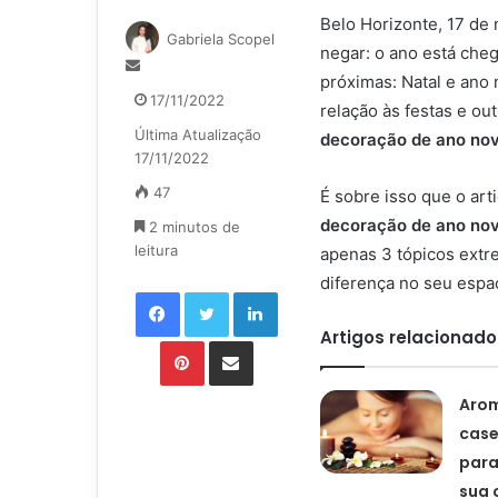
Belo Horizonte, 17 de
Gabriela Scopel
negar: o ano está che
Mande
próximas: Natal e ano
um
17/11/2022
relação às festas e ou
e-
Última Atualização
mail
decoração de ano no
17/11/2022
47
É sobre isso que o art
decoração de ano no
2 minutos de
leitura
apenas 3 tópicos extr
diferença no seu espa
Facebook
Twitter
Linkedin
Artigos relacionado
Pinterest
Compartilhar via e-mail
Aro
case
para
sua 