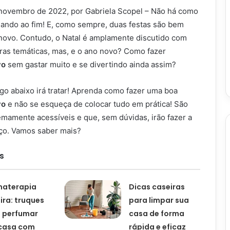
 novembro de 2022, por Gabriela Scopel – Não há como
gando ao fim! E, como sempre, duas festas são bem
 novo. Contudo, o Natal é amplamente discutido com
tras temáticas, mas, e o ano novo? Como fazer
vo
sem gastar muito e se divertindo ainda assim?
igo abaixo irá tratar! Aprenda como fazer uma boa
vo
e não se esqueça de colocar tudo em prática! São
emamente acessíveis e que, sem dúvidas, irão fazer a
ço. Vamos saber mais?
s
materapia
Dicas caseiras
ira: truques
para limpar sua
 perfumar
casa de forma
casa com
rápida e eficaz