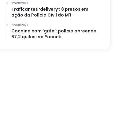
22/08/2024
Traficantes ‘delivery’: 8 presos em
ação da Polícia Civil do MT
22/08/2024
Cocaína com ‘grife’: polícia apreende
67,2 quilos em Poconé