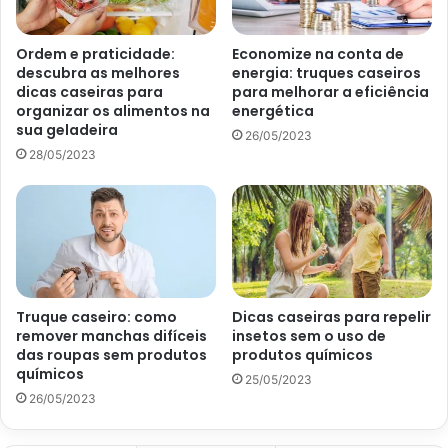
lembrancinhas
Agora, vamos falar sobre iluminação, mesmo que o seu
Ordem e praticidade:
Economize na conta de
descubra as melhores
energia: truques caseiros
casamento seja em um horário de sol. Assim, sempre
dicas caseiras para
para melhorar a eficiência
invista em uma boa iluminação para que suas fotos sejam
organizar os alimentos na
energética
sua geladeira
boas e para que o ambiente fique aconchegante e bem
26/05/2023
decorado. Portanto, use, com cautela, lustres ou
28/05/2023
luminárias penduradas, por exemplo.
Outra sugestão que também funciona na decoração de
casamento é a decoração com fairylights. O que é isso?
Bom, é o uso de cortinas de luzes que consegue criar uma
atmosfera intimista e romântica.
No caso das flores e lembrancinhas, veja se o tema está
Truque caseiro: como
Dicas caseiras para repelir
remover manchas difíceis
insetos sem o uso de
de acordo com o que você está pensando e encomende
das roupas sem produtos
produtos químicos
conforme o necessário. Ou seja: nada de exagerar no
químicos
25/05/2023
tanto de lembrancinhas e se planeje antes de pedir as
26/05/2023
flores e arranjos, porque o gasto extra pode ser
desnecessário.