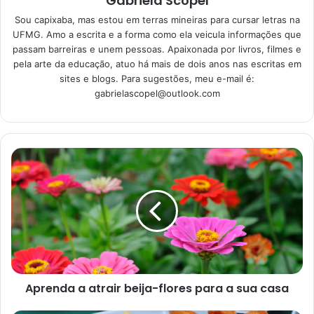
Gabriela Scopel
de forma rápida e eficaz
Sou capixaba, mas estou em terras mineiras para cursar letras na
28/05/2023
UFMG. Amo a escrita e a forma como ela veicula informações que
passam barreiras e unem pessoas. Apaixonada por livros, filmes e
pela arte da educação, atuo há mais de dois anos nas escritas em
1. Faça a festa no mesmo
sites e blogs. Para sugestões, meu e-mail é:
gabrielascopel@outlook.com
lugar da cerimônia
Primeiramente, se você é adepto da praticidades e
economias, fazer a festa no mesmo lugar da cerimônia é
uma jogada muito inteligente. Isso porque, segundo uma
matéria publicada pelo site
G1,
no dia 20 de julho de 2017,
ao fazer a cerimônia no mesmo lugar que você receberá
os seus convidados traz muitas vantagens.
Os convidados não precisarão se locomover de um local
para o outro, o espaço alugado será o mesmo e muita
Aprenda a atrair beija-flores para a sua casa
decoração será reaproveitada. Além disso, será apenas