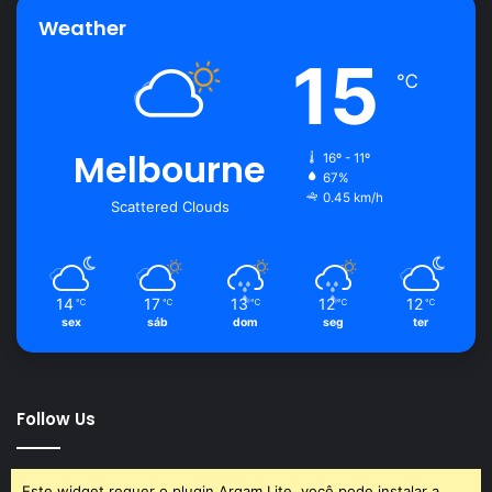
Weather
15
℃
Melbourne
16º - 11º
67%
0.45 km/h
Scattered Clouds
14
17
13
12
12
℃
℃
℃
℃
℃
sex
sáb
dom
seg
ter
Follow Us
Este widget requer o plugin Arqam Lite, você pode instalar a