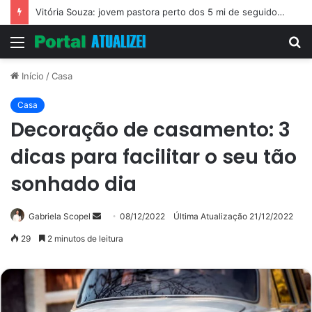
Vitória Souza: jovem pastora perto dos 5 mi de seguidores na web
Menu
P
p
Início
/
Casa
Casa
Decoração de casamento: 3
dicas para facilitar o seu tão
sonhado dia
Mande
Gabriela Scopel
08/12/2022
Última Atualização 21/12/2022
um
29
2 minutos de leitura
e-
mail