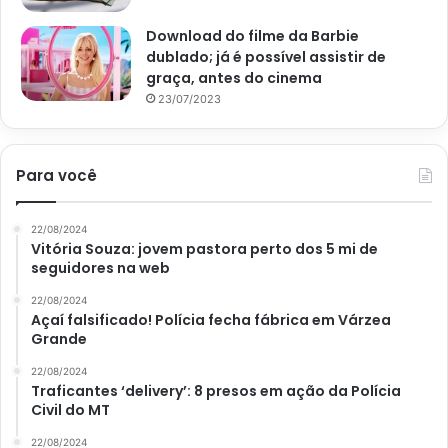
Download do filme da Barbie
dublado; já é possível assistir de
graça, antes do cinema
23/07/2023
Decoração de casamento: 3 dicas para facilitar o seu tão sonhado
Para você
dia – Canva
22/08/2024
Vitória Souza: jovem pastora perto dos 5 mi de
seguidores na web
Esperamos que as dicas tenham sido úteis sobre
decoração de casamento
e, especificamente, sobre como
22/08/2024
Açaí falsificado! Polícia fecha fábrica em Várzea
aliviar a tensão nesse dia tão importante. Agradecemos
Grande
pela leitura até aqui e te aguardamos em nosso
Site Portal
22/08/2024
Atualizei
para não perder nenhum conteúdo diário que
Traficantes ‘delivery’: 8 presos em ação da Polícia
publicamos especialmente para você!
Civil do MT
22/08/2024