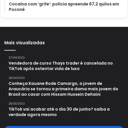
Cocaína com ‘grife’: polícia apreende 67,2 quilos em
Poconé
Avalie este post post
casamento
decoração
festa
Mais visualizadas
27/04/2023
Vendedora de curso Thays trader é cancelada no
TikTok após ostentar vida de luxo
26/04/2023
Conheça Kauane Rode Camargo, a jovem de
Araucária se tornou a primeira dama mais jovem do
Brasil ao casar com Hissam Hussein Dehaini
26/05/2023
TikTok vai acabar até o dia 30 de junho? saiba a
verdade agora mesmo