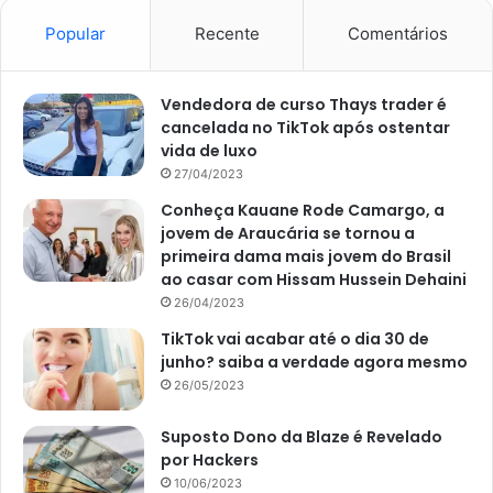
3. Tema e cerimonialista
Popular
Recente
Comentários
Nesse sentido, se você acha que contratar cerimonialista
Vendedora de curso Thays trader é
é perda de tempo, comece a pensar. Essa pessoa
cancelada no TikTok após ostentar
consegue te guiar com relação a absolutamente tudo.
vida de luxo
Desde espaços, até temas de festas e cerimônias – que
27/04/2023
devem ser bem estabelecidos para saber onde investir o
Conheça Kauane Rode Camargo, a
seu dinheiro -, a cerimonialista consegue te guiar com
jovem de Araucária se tornou a
maestria pelo que você precisa. Tenha uma boa rede de
primeira dama mais jovem do Brasil
apoio nesse momento e delimite bem o que você quer nas
ao casar com Hissam Hussein Dehaini
26/04/2023
mais diversas áreas juntamente com esse profissional.
TikTok vai acabar até o dia 30 de
junho? saiba a verdade agora mesmo
26/05/2023
Suposto Dono da Blaze é Revelado
por Hackers
10/06/2023