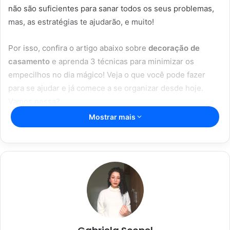
não são suficientes para sanar todos os seus problemas,
mas, as estratégias te ajudarão, e muito!
Por isso, confira o artigo abaixo sobre
decoração de
casamento
e aprenda 3 técnicas para minimizar os
empecilhos no dia mágico! Veja o que você pode fazer
para se ajudar e já comece a se organizar desde hoje.
Vamos nessa?
Mostrar mais
Artigos relacionados
Aromaterapia caseira: truques para
perfumar sua casa com ingredientes
simples
28/05/2023
Dicas caseiras para limpar sua casa