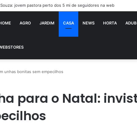
a Souza: jovem pastora perto dos 5 mi de seguidores na web
HOME
AGRO
JARDIM
CASA
NEWS
HORTA
ADUB
WEBSTORES
 em unhas bonitas sem empecilhos
a para o Natal: invi
ecilhos