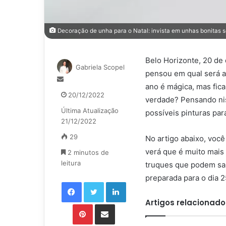
Decoração de unha para o Natal: invista em unhas bonitas 
Belo Horizonte, 20 de
Gabriela Scopel
pensou em qual será 
Mande
ano é mágica, mas fic
um
20/12/2022
verdade? Pensando niss
e-
Última Atualização
mail
possíveis pinturas par
21/12/2022
29
No artigo abaixo, você
verá que é muito mai
2 minutos de
leitura
truques que podem salv
preparada para o dia 2
Facebook
Twitter
Linkedin
Artigos relacionado
Pinterest
Compartilhar via e-mail