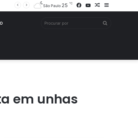
℃
Facebook
YouTube
Artigo
Barra
25
São Paulo
aleatório
Lateral
Procurar
O
por
sta em unhas