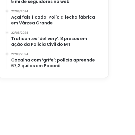
5 mi de seguidores na web
22/08/2024
Açaí falsificado! Polícia fecha fábrica
em Várzea Grande
22/08/2024
Traficantes ‘delivery’: 8 presos em
ação da Polícia Civil do MT
22/08/2024
Cocaína com ‘grife’: polícia apreende
67,2 quilos em Poconé