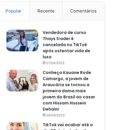
Popular
Recente
Comentários
Vendedora de curso
Thays trader é
cancelada no TikTok
após ostentar vida de
luxo
27/04/2023
Conheça Kauane Rode
Camargo, a jovem de
Araucária se tornou a
primeira dama mais
jovem do Brasil ao casar
com Hissam Hussein
Dehaini
26/04/2023
TikTok vai acabar até o