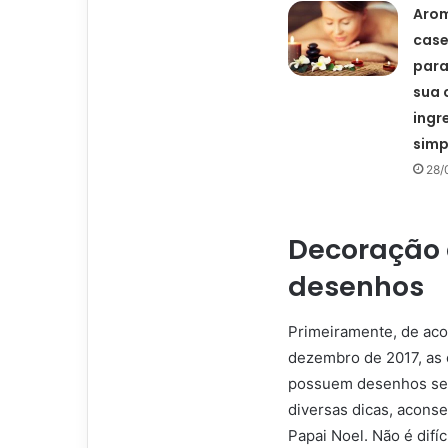
Aro
case
para
sua 
ingr
simp
28/
Decoração 
desenhos
Primeiramente, de aco
dezembro de 2017, as 
possuem desenhos semp
diversas dicas, acons
Papai Noel. Não é difí