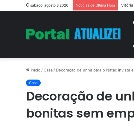
Vitóri
sábado, agosto 8 2026
Notícias de Última Hora
Início
/
Casa
/
Decoração de unha para o Natal: invista
Casa
Decoração de unh
bonitas sem emp