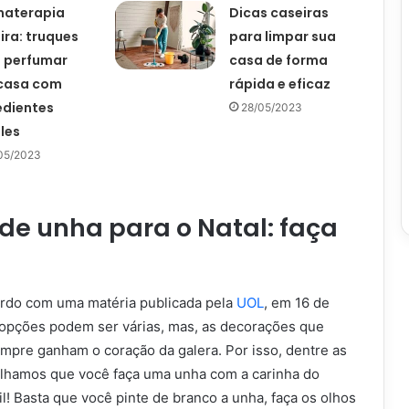
materapia
Dicas caseiras
ira: truques
para limpar sua
 perfumar
casa de forma
casa com
rápida e eficaz
edientes
28/05/2023
les
05/2023
de unha para o Natal: faça
rdo com uma matéria publicada pela
UOL
, em 16 de
opções podem ser várias, mas, as decorações que
re ganham o coração da galera. Por isso, dentre as
elhamos que você faça uma unha com a carinha do
cil! Basta que você pinte de branco a unha, faça os olhos