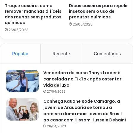
Truque caseiro: como
Dicas caseiras para repelir
remover manchas difíceis
insetos sem o uso de
das roupas sem produtos
produtos químicos
químicos
25/05/2023
26/05/2023
Vantagens e desvantagens da energia solar/ Fonte: site Tilt/Uol
Popular
Recente
Comentários
Mais economia – redução significativa, isto é, entre
Vendedora de curso Thays trader é
cancelada no TikTok após ostentar
90 e 95% na conta de luz;
vida de luxo
Garantia de segurança;
27/04/2023
Fácil manutenção;
Conheça Kauane Rode Camargo, a
Equilíbrio e preservação do meio ambiente – no lugar
jovem de Araucária se tornou a
primeira dama mais jovem do Brasil
do carvão, esse sistema utiliza o metano e o dióxido
ao casar com Hissam Hussein Dehaini
de carbono;
26/04/2023
Instalação rápida;