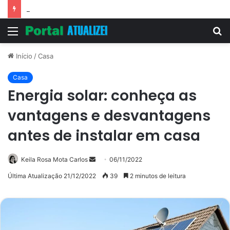
Vitória Souza: jovem pastora perto dos 5 mi de seguidores na web
Menu
P
p
Início
/
Casa
Casa
Energia solar: conheça as
vantagens e desvantagens
antes de instalar em casa
Mande
Keila Rosa Mota Carlos
06/11/2022
um
Última Atualização 21/12/2022
39
2 minutos de leitura
e-
mail