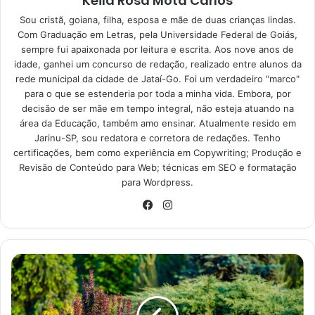
Keila Rosa Mota Carlos
Sou cristã, goiana, filha, esposa e mãe de duas crianças lindas.
O que é e como funciona a
Com Graduação em Letras, pela Universidade Federal de Goiás,
energia solar?
sempre fui apaixonada por leitura e escrita. Aos nove anos de
idade, ganhei um concurso de redação, realizado entre alunos da
rede municipal da cidade de Jataí-Go. Foi um verdadeiro "marco"
Como o próprio nome já sugere, a energia solar é o
para o que se estenderia por toda a minha vida. Embora, por
resultado do aquecimento e da radiação do sol. Dessa
decisão de ser mãe em tempo integral, não esteja atuando na
forma, essa captação se dá de duas formas, através de
área da Educação, também amo ensinar. Atualmente resido em
Jarinu-SP, sou redatora e corretora de redações. Tenho
placas que convertem em eletricidade. São elas: térmica e
certificações, bem como experiência em Copywriting; Produção e
fotovoltaica.
Revisão de Conteúdo para Web; técnicas em SEO e formatação
para Wordpress.
Instagram
Facebook