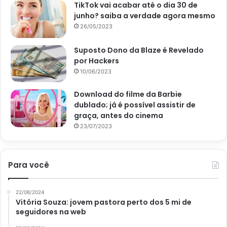
TikTok vai acabar até o dia 30 de
Não produz ruídos que venham a incomodar o dia a
junho? saiba a verdade agora mesmo
dia;
26/05/2023
adaptável a todas as cidades;
Suposto Dono da Blaze é Revelado
Valorização do imóvel.
por Hackers
10/06/2023
E as desvantagens desse sistema
Download do filme da Barbie
de energia?
dublado; já é possível assistir de
graça, antes do cinema
Ainda que o sol seja uma fonte garantida e inacabável,
23/07/2023
adquirir um sistema de energia solar também apresenta
algumas desvantagens. Acompanhe abaixo:
Para você
Possui um custo alto no início de sua instalação;
Ainda, segundo a matéria citada do site Uol, o
22/08/2024
professor de Engenharia Elétrica Odilon Duarte,
Vitória Souza: jovem pastora perto dos 5 mi de
seguidores na web
infelizmente, a produção de energia gerada fica em