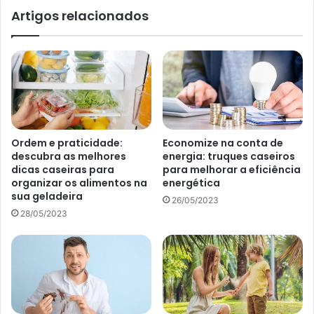
fotovoltaico é a instalação elétrica geral.
Artigos relacionados
Quais são as vantagens da energia
solar?
Antes de mais nada, se o que você procura é um jeito
seguro de economia, vale a pena apostar em um sistema
que gere do sol, seja para sua casa ou para sua empresa.
Ordem e praticidade:
Economize na conta de
Nesse sentido, veja a lista de vantagens, de acordo com
descubra as melhores
energia: truques caseiros
matéria escrita ao site
Tilt/ Uol
pela colaboradora Sarah
dicas caseiras para
para melhorar a eficiência
organizar os alimentos na
energética
Alves em 05 de abril de 2021.
sua geladeira
26/05/2023
28/05/2023