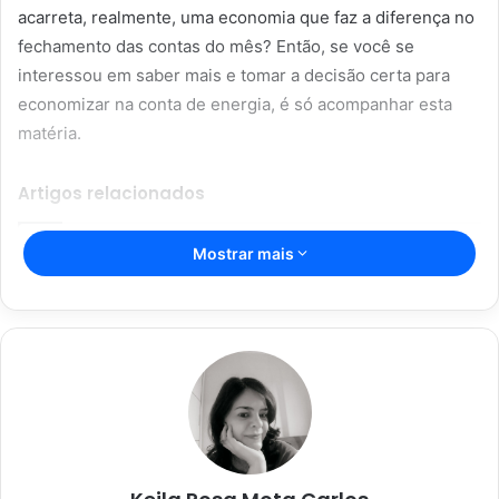
acarreta, realmente, uma economia que faz a diferença no
fechamento das contas do mês? Então, se você se
interessou em saber mais e tomar a decisão certa para
economizar na conta de energia, é só acompanhar esta
matéria.
Artigos relacionados
Mostrar mais
Aromaterapia caseira: truques para
perfumar sua casa com ingredientes
simples
28/05/2023
Dicas caseiras para limpar sua casa
de forma rápida e eficaz
28/05/2023