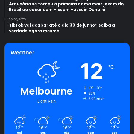
Araucária se tornou a primeira dama mais jovem do
Brasil ao casar com Hissam Hussein Dehaini
desvantagens
energia solar
26/05/2023
TikTok vai acabar até o dia 30 de junho? saiba a
verdade agora mesmo
vantagens
Weather
12
℃
Melbourne
13º - 10º
85%
2.09 km/h
Light Rain
12
16
16
12
13
℃
℃
℃
℃
℃
qui
sex
sáb
dom
seg