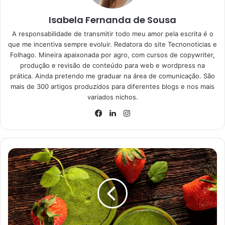
28/05/2023
Isabela Fernanda de Sousa
A responsabilidade de transmitir todo meu amor pela escrita é o
que me incentiva sempre evoluir. Redatora do site Tecnonoticias e
Como limpar geladeira de inox
Folhago. Mineira apaixonada por agro, com cursos de copywriter,
produção e revisão de conteúdo para web e wordpress na
escovado?
prática. Ainda pretendo me graduar na área de comunicação. São
mais de 300 artigos produzidos para diferentes blogs e nos mais
O inox é um material que não pode entrar em contato com
variados nichos.
produtos abrasivos, por isso, a limpeza deve ser feita
Instagram
apenas com panos e esponjas macias. Além disso, o
Facebook
Linkedin
básico para limpar partes mais sujas é usando o
detergente neutro.
O problema é que, como não dá para esfregar, se a
limpeza não for recorrente, além de manchar, a parte
interna fica encardida. Nesse caso, somente o detergente
pode não resolver tão bem e, para isso, temos uma
solução prática, confira.