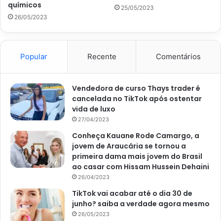
químicos
25/05/2023
26/05/2023
Segundo uma matéria do site
Cláudia da Abril
, publicada
por Daniela Grinbergas, em 16 de janeiro de 2020, se
apenas o vinagre não servir para uma limpeza pesada,
Popular
Recente
Comentários
usar álcool e bicarbonato pode resolver. Para usá-los,
basta criar uma pastinha e espalhar pela geladeira com o
pano, depois, é só enxaguar e passar o papel toalha para
Vendedora de curso Thays trader é
dar mais brilho e manter a limpeza sem nenhum sinal de
cancelada no TikTok após ostentar
sujeira ou mancha.
vida de luxo
27/04/2023
Conheça Kauane Rode Camargo, a
jovem de Araucária se tornou a
primeira dama mais jovem do Brasil
ao casar com Hissam Hussein Dehaini
26/04/2023
TikTok vai acabar até o dia 30 de
junho? saiba a verdade agora mesmo
26/05/2023