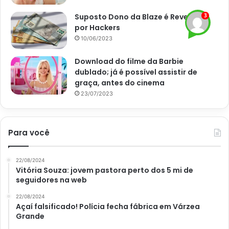
Suposto Dono da Blaze é Revelado
por Hackers
10/06/2023
Geladeira inox suja? Siga esse passo a passo e deixe brilhando
em poucos segundos – Reprodução Site Cláudia da Abril
Download do filme da Barbie
dublado; já é possível assistir de
Passo a passo para a limpeza na
graça, antes do cinema
parte interna
23/07/2023
Na parte interna também é importante limpar com
frequência, mas, em muitos casos, com a recorrência,
Para você
somente um pano úmido é o suficiente. Entretanto, para
uma verdadeira faxina que garanta uma geladeira limpa,
22/08/2024
sem nenhum encardido é preciso seguir esses passos:
Vitória Souza: jovem pastora perto dos 5 mi de
seguidores na web
Primeiro, retire todas partes que saem, lave com uma
22/08/2024
Açaí falsificado! Polícia fecha fábrica em Várzea
esponja macia e detergente neutro e deixe
Grande
escorrendo;