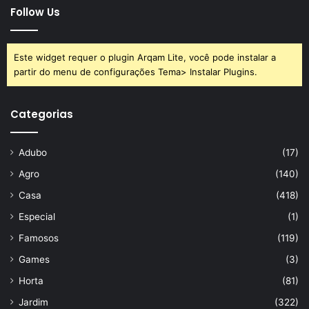
Follow Us
brilho
geladeira
inox
limpeza
Este widget requer o plugin Arqam Lite, você pode instalar a
partir do menu de configurações Tema> Instalar Plugins.
Categorias
Adubo
(17)
Agro
(140)
Casa
(418)
Especial
(1)
Famosos
(119)
Games
(3)
Horta
(81)
Jardim
(322)