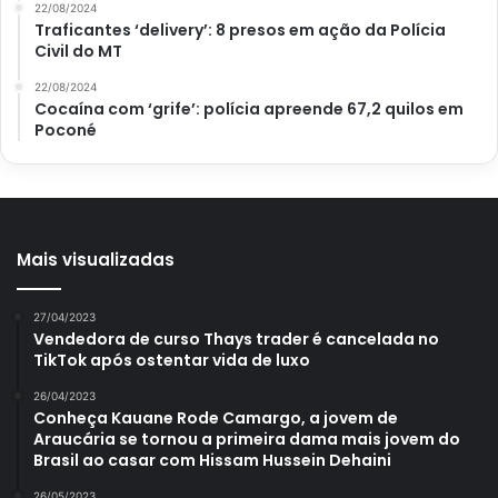
22/08/2024
Umedeça um pano em água quente, coloque
Traficantes ‘delivery’: 8 presos em ação da Polícia
detergente e passe em toda parte interna;
Civil do MT
Repita o processo enxaguando o pano e passando
22/08/2024
apenas com água, assim sua geladeira estará
Cocaína com ‘grife’: polícia apreende 67,2 quilos em
Poconé
perfeita.
Agora, se ela está manchada, é só misturar um pouco
de bicarbonato com água quente, depois é só aplicar
essa pasta deixando por 10 minutos.
Mais visualizadas
Finalmente, é só enxaguar e conferir os resultados.
27/04/2023
Vendedora de curso Thays trader é cancelada no
TikTok após ostentar vida de luxo
26/04/2023
Conheça Kauane Rode Camargo, a jovem de
Araucária se tornou a primeira dama mais jovem do
Brasil ao casar com Hissam Hussein Dehaini
26/05/2023