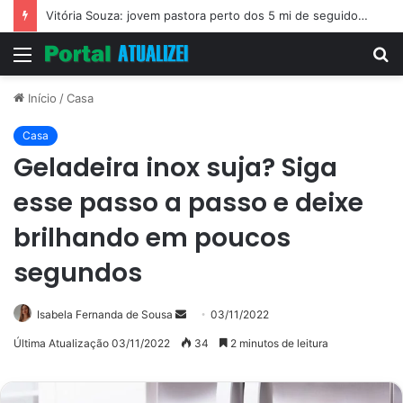
Vitória Souza: jovem pastora perto dos 5 mi de seguidores na web
Menu
P
p
Início
/
Casa
Casa
Geladeira inox suja? Siga
esse passo a passo e deixe
brilhando em poucos
segundos
Mande
Isabela Fernanda de Sousa
03/11/2022
um
Última Atualização 03/11/2022
34
2 minutos de leitura
e-
mail