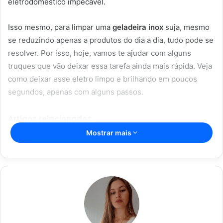
eletrodoméstico impecável.
Isso mesmo, para limpar uma
geladeira inox
suja, mesmo
se reduzindo apenas a produtos do dia a dia, tudo pode se
resolver. Por isso, hoje, vamos te ajudar com alguns
truques que vão deixar essa tarefa ainda mais rápida. Veja
como deixar esse eletro limpo e brilhando em poucos
segundos, apenas com alguns passos.
Artigos relacionados
Mostrar mais
Aromaterapia caseira: truques para
perfumar sua casa com ingredientes
simples
28/05/2023
Dicas caseiras para limpar sua casa
de forma rápida e eficaz