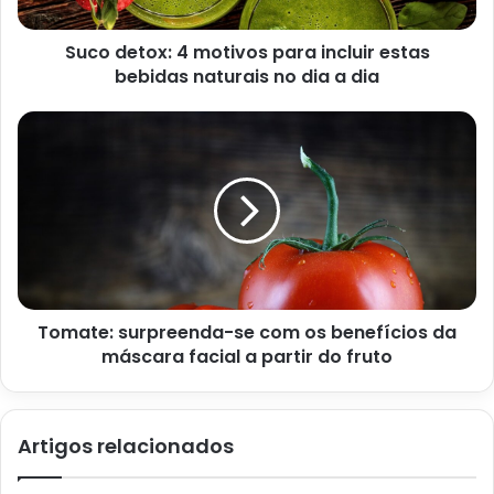
Suco detox: 4 motivos para incluir estas
bebidas naturais no dia a dia
Tomate: surpreenda-se com os benefícios da
máscara facial a partir do fruto
Geladeira inox suja? Siga esse passo a passo e deixe brilhando
em poucos segundos – Reprodução Canva
Como dar brilho na geladeira de
Artigos relacionados
inox e limpar por fora?