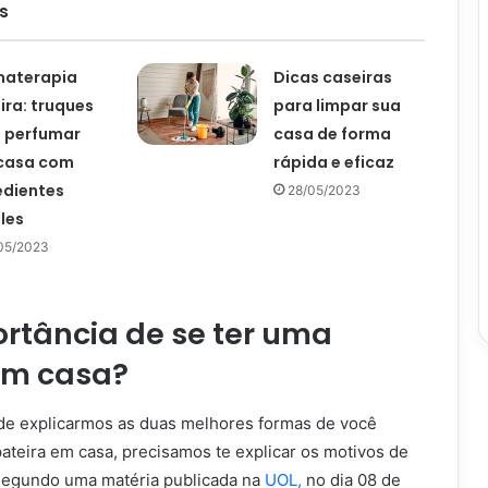
s
materapia
Dicas caseiras
ira: truques
para limpar sua
 perfumar
casa de forma
casa com
rápida e eficaz
edientes
28/05/2023
les
05/2023
rtância de se ter uma
em casa?
de explicarmos as duas melhores formas de você
ateira em casa, precisamos te explicar os motivos de
 segundo uma matéria publicada na
UOL,
no dia 08 de