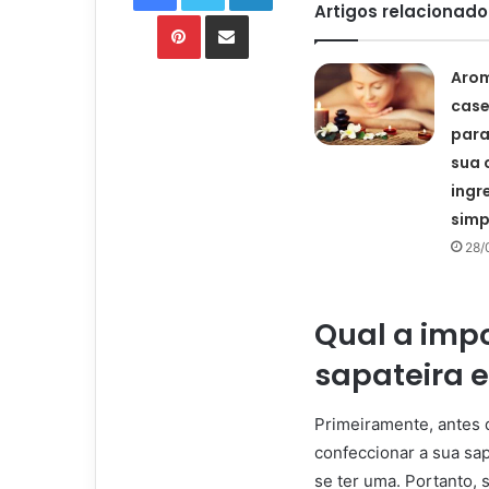
Artigos relacionado
Pinterest
Compartilhar via e-mail
Aro
case
para
sua 
ingr
simp
28/
Qual a impo
sapateira 
Primeiramente, antes 
confeccionar a sua sap
se ter uma. Portanto,