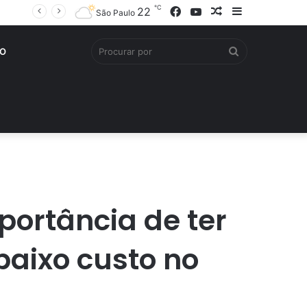
℃
Facebook
YouTube
Artigo
Barra
22
São Paulo
aleatório
Lateral
Procurar
O
por
portância de ter
aixo custo no