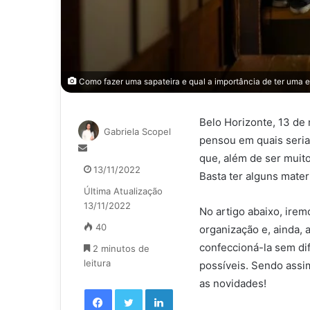
Como fazer uma sapateira e qual a importância de ter uma e
Belo Horizonte, 13 de
Gabriela Scopel
pensou em quais seria
Mande
que, além de ser muit
um
13/11/2022
Basta ter alguns materi
e-
Última Atualização
mail
13/11/2022
No artigo abaixo, ire
40
organização e, ainda,
confeccioná-la sem dif
2 minutos de
leitura
possíveis. Sendo assim
as novidades!
Facebook
Twitter
Linkedin