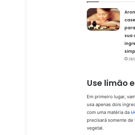
Aro
case
para
sua 
ingr
simp
28/
Use limão e
Em primeiro lugar, va
usa apenas dois ingre
com uma matéria da
U
precisará somente de 
vegetal.