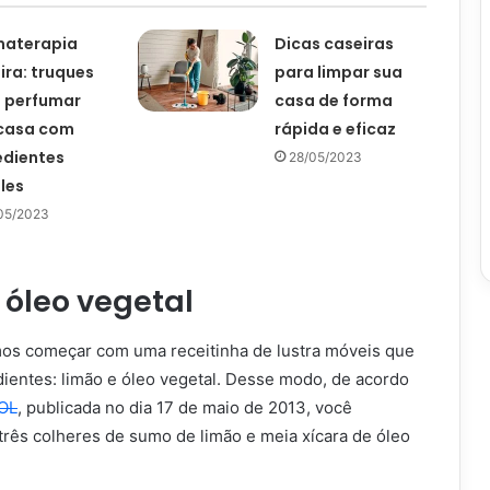
materapia
Dicas caseiras
ira: truques
para limpar sua
 perfumar
casa de forma
casa com
rápida e eficaz
edientes
28/05/2023
les
05/2023
 óleo vegetal
mos começar com uma receitinha de lustra móveis que
dientes: limão e óleo vegetal. Desse modo, de acordo
OL
, publicada no dia 17 de maio de 2013, você
três colheres de sumo de limão e meia xícara de óleo