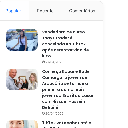
Popular
Recente
Comentários
Vendedora de curso
Thays trader é
cancelada no TikTok
após ostentar vida de
luxo
27/04/2023
Conheça Kauane Rode
Camargo, a jovem de
Araucária se tornou a
primeira dama mais
jovem do Brasil ao casar
com Hissam Hussein
Dehaini
26/04/2023
TikTok vai acabar até o