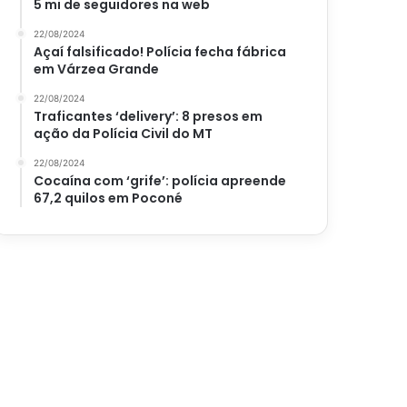
5 mi de seguidores na web
22/08/2024
Açaí falsificado! Polícia fecha fábrica
em Várzea Grande
22/08/2024
Traficantes ‘delivery’: 8 presos em
ação da Polícia Civil do MT
22/08/2024
Cocaína com ‘grife’: polícia apreende
67,2 quilos em Poconé