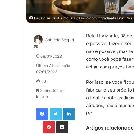
Faça o seu lustra móveis caseiro com ingredientes naturais; 
Belo Horizonte, 08 de 
Gabriela Scopel
é possível fazer o seu
Mande
não é possível, mas te
um
08/01/2023
como você pode fazer 
e-
Última Atualização
mail
achar, com preços be
07/01/2023
43
Por isso, se você fico
fabricar o seu próprio
2 minutos de
leitura
o final e anote as di
atitudes, não é mesmo
Facebook
Twitter
Linkedin
lá?
Pinterest
Compartilhar via e-mail
Artigos relacionado