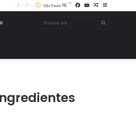
℃
Facebook
YouTube
Artigo
Barra
16
São Paulo
aleatório
Lateral
Procurar
O
por
ingredientes