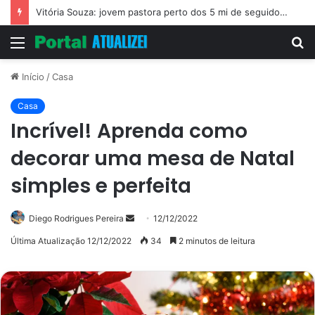
Vitória Souza: jovem pastora perto dos 5 mi de seguidores na web
Menu
P
p
Início
/
Casa
Casa
Incrível! Aprenda como
decorar uma mesa de Natal
simples e perfeita
Mande
Diego Rodrigues Pereira
12/12/2022
um
Última Atualização 12/12/2022
34
2 minutos de leitura
e-
mail