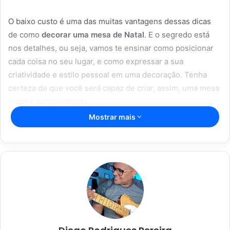
O baixo custo é uma das muitas vantagens dessas dicas
de como
decorar uma mesa de Natal
. E o segredo está
nos detalhes, ou seja, vamos te ensinar como posicionar
cada coisa no seu lugar, e como expressar a sua
criatividade e estilo pessoal em uma decoração. Tenha
certeza de que você será capaz de criar, assim, uma mesa
única e personalizada.
Mostrar mais
Artigos relacionados
Aromaterapia caseira: truques para
perfumar sua casa com ingredientes
simples
28/05/2023
Dicas caseiras para limpar sua casa