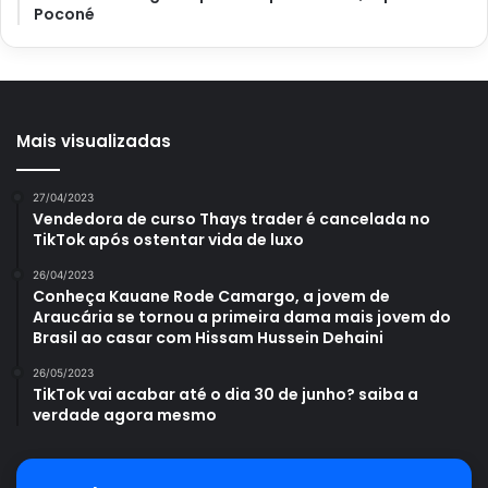
Poconé
Mais visualizadas
Como decorar uma mesa de Natal- Foto Canva Pro
Posicione talheres e demais peças
27/04/2023
corretamente
Vendedora de curso Thays trader é cancelada no
TikTok após ostentar vida de luxo
26/04/2023
Conheça Kauane Rode Camargo, a jovem de
Araucária se tornou a primeira dama mais jovem do
Brasil ao casar com Hissam Hussein Dehaini
26/05/2023
TikTok vai acabar até o dia 30 de junho? saiba a
verdade agora mesmo