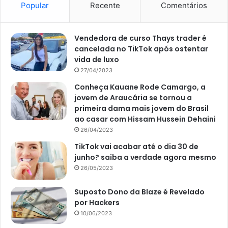
Popular
Recente
Comentários
Vendedora de curso Thays trader é
cancelada no TikTok após ostentar
vida de luxo
27/04/2023
Conheça Kauane Rode Camargo, a
jovem de Araucária se tornou a
primeira dama mais jovem do Brasil
ao casar com Hissam Hussein Dehaini
26/04/2023
TikTok vai acabar até o dia 30 de
Como fazer decoração de Natal com plantas naturais- Foto Canva
junho? saiba a verdade agora mesmo
Pro
26/05/2023
O que usar para dar textura e
Suposto Dono da Blaze é Revelado
leveza
por Hackers
10/06/2023
Adicione enfeites natalinos, como velas (no centro), bolas