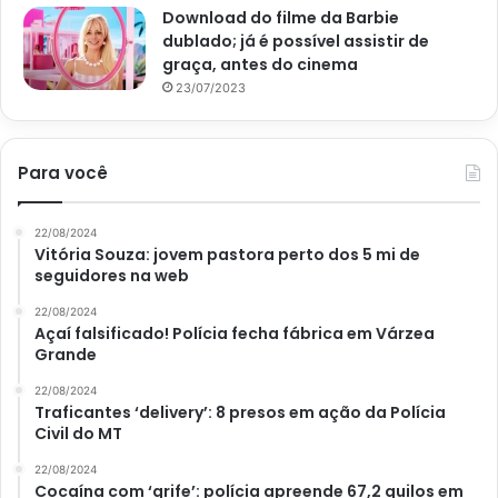
de Natal e laços, para dar um toque festivo à sua mesa.
Download do filme da Barbie
dublado; já é possível assistir de
Você também pode usar flores ou plantas natalinas para
graça, antes do cinema
criar um arranjo central bonito e acolhedor.
23/07/2023
Em 06 de dezembro de 2022, a decoradora Luma Costa
deu uma entrevista ao site
Casa Vogue
, onde afirma que
Para você
as flores deixam a decoração mais elegante e leve. Aliás,
no artigo redigido por Pauli Barros, a profissional também
22/08/2024
orienta misturar floras de várias cores, em uma mesma
Vitória Souza: jovem pastora perto dos 5 mi de
mesa.
seguidores na web
22/08/2024
Açaí falsificado! Polícia fecha fábrica em Várzea
Grande
22/08/2024
Traficantes ‘delivery’: 8 presos em ação da Polícia
Civil do MT
22/08/2024
Cocaína com ‘grife’: polícia apreende 67,2 quilos em