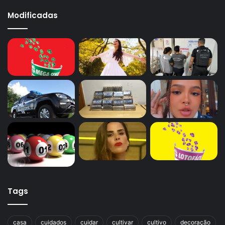
cristais, panelas de barro ou porcelana, tecidos de linho
Modificadas
ou bordado à mão.
Considerações
Decorar a mesa de Natal
também pode ser uma ótima
maneira de manter vivas as tradições natalinas e preservar
a memória das ceias de Natal passadas. Portanto, ao
decorar de maneiras diferentes a cada ano, você pode
criar recordações e memórias que serão lembradas e
valorizadas por muitos anos.
Tags
Avalie este post post
casa
cuidados
cuidar
cultivar
cultivo
decoração