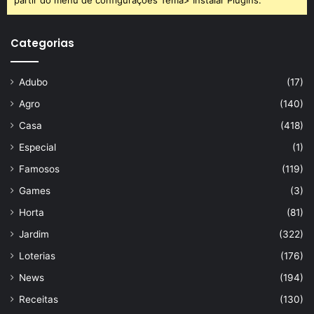
Categorias
Adubo
(17)
Agro
(140)
Casa
(418)
Especial
(1)
Famosos
(119)
Games
(3)
Como decorar uma mesa de Natal- Foto Canva Pro
Horta
(81)
Jardim
(322)
Loterias
(176)
As frutas não podem ficar de fora! Elas simbolizam a
News
(194)
criatividade e fartura, mesmo que sejam de plástico ou
Receitas
(130)
enfeite. Além disso, não abra mão das taças, jogos de