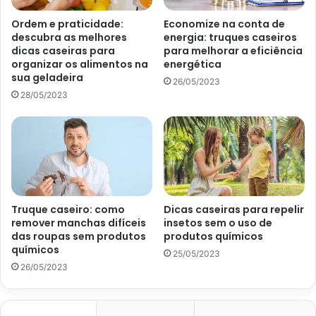
Ordem e praticidade:
Economize na conta de
descubra as melhores
energia: truques caseiros
dicas caseiras para
para melhorar a eficiência
organizar os alimentos na
energética
sua geladeira
26/05/2023
28/05/2023
Como decorar uma mesa de Natal- Foto Canva Pro
Escolha a toalha de mesa, os pratos, os talheres e os
Truque caseiro: como
Dicas caseiras para repelir
enfeites que mais combinam com o seu gosto e
remover manchas difíceis
insetos sem o uso de
preferência. A sugestão do
Portal Atualizei
é usar toalhas
das roupas sem produtos
produtos químicos
químicos
nas cores vermelha, branca ou dourada. Mas há também
25/05/2023
26/05/2023
quem opte por cores que remetem a frutas típicas do
natal, como uvas, romãs, pêssego e ameixas.