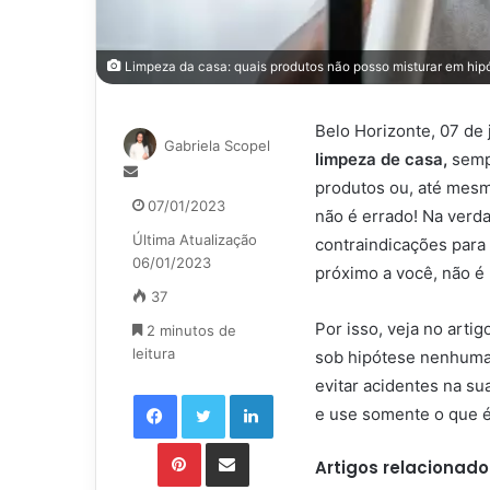
Limpeza da casa: quais produtos não posso misturar em hipó
Belo Horizonte, 07 de
Gabriela Scopel
limpeza de casa,
semp
Mande
produtos ou, até mesm
um
07/01/2023
não é errado! Na verda
e-
Última Atualização
mail
contraindicações para
06/01/2023
próximo a você, não 
37
Por isso, veja no arti
2 minutos de
leitura
sob hipótese nenhuma,
evitar acidentes na su
Facebook
Twitter
Linkedin
e use somente o que é 
Pinterest
Compartilhar via e-mail
Artigos relacionado