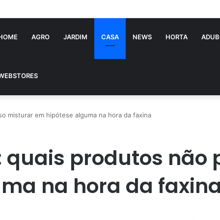
tória Souza: jovem pastora perto dos 5 mi de seguidores na web
HOME
AGRO
JARDIM
CASA
NEWS
HORTA
ADUB
WEBSTORES
so misturar em hipótese alguma na hora da faxina
 quais produtos não 
uma na hora da faxin