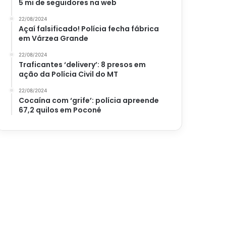
5 mi de seguidores na web
22/08/2024
Açaí falsificado! Polícia fecha fábrica
em Várzea Grande
22/08/2024
Traficantes ‘delivery’: 8 presos em
ação da Polícia Civil do MT
22/08/2024
Cocaína com ‘grife’: polícia apreende
67,2 quilos em Poconé