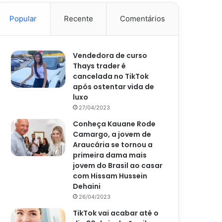
Popular
Recente
Comentários
Vendedora de curso
Thays trader é
cancelada no TikTok
após ostentar vida de
luxo
27/04/2023
Conheça Kauane Rode
Camargo, a jovem de
Araucária se tornou a
primeira dama mais
jovem do Brasil ao casar
com Hissam Hussein
Dehaini
26/04/2023
TikTok vai acabar até o