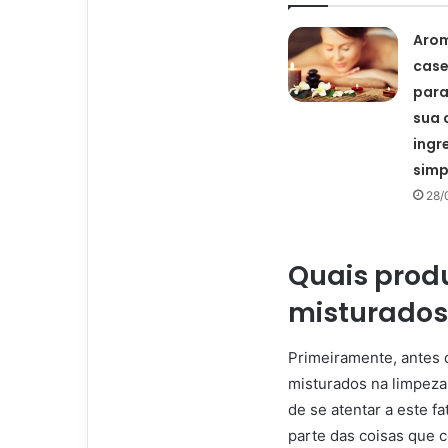
Aro
case
para
sua 
ingr
simp
28/
Quais prod
misturados
Primeiramente, antes 
misturados na limpeza
de se atentar a este f
parte das coisas que