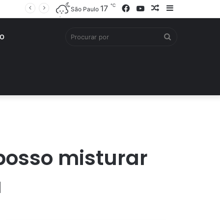
℃
Facebook
YouTube
Artigo
Barra
17
São Paulo
aleatório
Lateral
Procurar
O
por
posso misturar
a