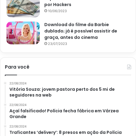
por Hackers
10/06/2023
Download do filme da Barbie
dublado; já é possível assistir de
graça, antes do cinema
23/07/2023
Mistura caseira imbatível para limpar janelas de vidro facilmente;
confira – Reprodução Canva
Para você
Misturinha para manter as janelas
de vidro limpas e impecáveis
22/08/2024
Vitória Souza: jovem pastora perto dos 5 mi de
seguidores na web
Uma misturinha muito poderosa para limpar janelas de
vidro, segundo uma matéria do site
UOL
, publicada pela
22/08/2024
Açaí falsificado! Polícia fecha fábrica em Várzea
equipe de redação em 29 de novembro de 2021, é o
Grande
bicarbonato com vinagre e suco de limão.
22/08/2024
Traficantes ‘delivery’: 8 presos em ação da Polícia