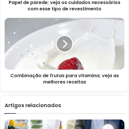
Papel de parede; veja os cuidados necessários
com esse tipo de revestimento
O segredo para limpar superfícies de vidro e elas não
ficarem manchadas é nunca usar produto demais. Além
disso, na hora de escolher os ingredientes mesmo que
caseiros, o ideal é que sejam sempre diluídos e borrifado
aos poucos.
Para limpar essas áreas de vidro com produtos caseiros, é
necessário sempre ter o auxílio de um pano limpo e um
balde com água. Na parte externa, o produto não deve
Combinação de frutas para vitamina; veja as
secar no vidro para não manchar e pode ser enxaguado
melhores receitas
com água em abundância.
Porém, como dentro de casa não dá para jogar água na
Artigos relacionados
janela, o ideal é contar com vários paninhos para não
deixar nenhum resto de produto na superfície. Assim,
além de ficar limpa, não fica nenhuma manchinha ou