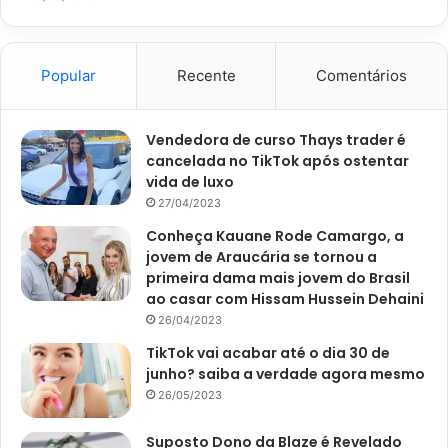
Além dos próprios limpadores de vidro, o detergente é um
ótimo aliado da limpeza pesada das janelas. Porém, ele
Popular
Recente
Comentários
sozinho não é tão eficaz quanto sua mistura com álcool ou
vinagre. Outro ingrediente que também ajuda a limpar sem
deixar manchas no vidro é a amônia.
Vendedora de curso Thays trader é
cancelada no TikTok após ostentar
vida de luxo
Mas, é importante misturar bem com o detergente ou o
27/04/2023
álcool e aplicar apenas com um borrifador para não
Conheça Kauane Rode Camargo, a
exagerar e deixar manchas. Logo após a aplicação,
jovem de Araucária se tornou a
também é essencial já passar o paninho seco vária vezes
primeira dama mais jovem do Brasil
para remover o produto.
ao casar com Hissam Hussein Dehaini
26/04/2023
TikTok vai acabar até o dia 30 de
junho? saiba a verdade agora mesmo
26/05/2023
Suposto Dono da Blaze é Revelado