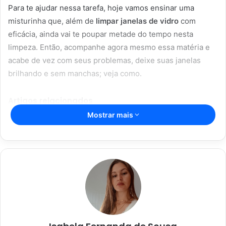
Para te ajudar nessa tarefa, hoje vamos ensinar uma
misturinha que, além de
limpar janelas de vidro
com
eficácia, ainda vai te poupar metade do tempo nesta
limpeza. Então, acompanhe agora mesmo essa matéria e
acabe de vez com seus problemas, deixe suas janelas
brilhando e sem manchas; veja como.
Artigos relacionados
Mostrar mais
Aromaterapia caseira: truques para
perfumar sua casa com ingredientes
simples
28/05/2023
Dicas caseiras para limpar sua casa
de forma rápida e eficaz
28/05/2023