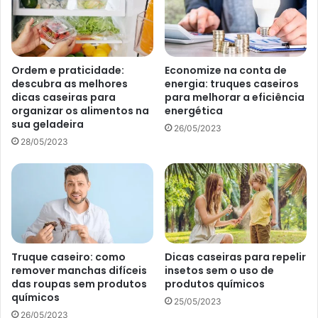
aquele aspecto embaçado.
Ordem e praticidade:
Economize na conta de
descubra as melhores
energia: truques caseiros
dicas caseiras para
para melhorar a eficiência
organizar os alimentos na
energética
sua geladeira
26/05/2023
28/05/2023
Mistura caseira imbatível para limpar janelas de vidro facilmente;
Truque caseiro: como
Dicas caseiras para repelir
confira – Reprodução Canva
remover manchas difíceis
insetos sem o uso de
das roupas sem produtos
produtos químicos
O que é bom usar no vidro para
químicos
25/05/2023
não manchar?
26/05/2023