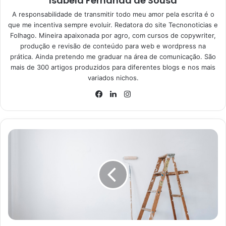
Isabela Fernanda de Sousa
A responsabilidade de transmitir todo meu amor pela escrita é o
que me incentiva sempre evoluir. Redatora do site Tecnonoticias e
Folhago. Mineira apaixonada por agro, com cursos de copywriter,
produção e revisão de conteúdo para web e wordpress na
prática. Ainda pretendo me graduar na área de comunicação. São
mais de 300 artigos produzidos para diferentes blogs e nos mais
variados nichos.
Instagram
Facebook
Linkedin
Mistura caseira imbatível para limpar janelas de vidro facilmente;
confira – Reprodução Canva
Como limpar janelas de vidro
com produto caseiro?