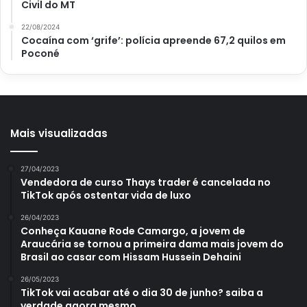
Civil do MT
22/08/2024
Cocaína com ‘grife’: polícia apreende 67,2 quilos em
Poconé
Mais visualizadas
Mistura caseira imbatível para limpar janelas de vidro facilmente;
27/04/2023
confira – Reprodução Site UOL
Vendedora de curso Thays trader é cancelada no
TikTok após ostentar vida de luxo
26/04/2023
Conheça Kauane Rode Camargo, a jovem de
Araucária se tornou a primeira dama mais jovem do
Para usá-la basta fazer uma pasta dos 3 ingredientes e
Brasil ao casar com Hissam Hussein Dehaini
colocar sobre uma esponja macia. Depois, é só espalhar
por toda a janela e, depois, enxaguar. Conforme visto
26/05/2023
TikTok vai acabar até o dia 30 de junho? saiba a
nesta mesma matéria, o efeito dessa misturinha é o
verdade agora mesmo