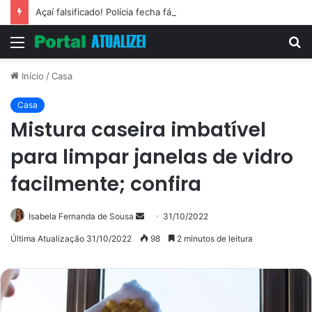
Açaí falsificado! Polícia fecha fábrica em Várzea Grande
Menu
P
p
Início
/
Casa
Casa
Mistura caseira imbatível
para limpar janelas de vidro
facilmente; confira
Mande
Isabela Fernanda de Sousa
31/10/2022
um
Última Atualização 31/10/2022
98
2 minutos de leitura
e-
mail