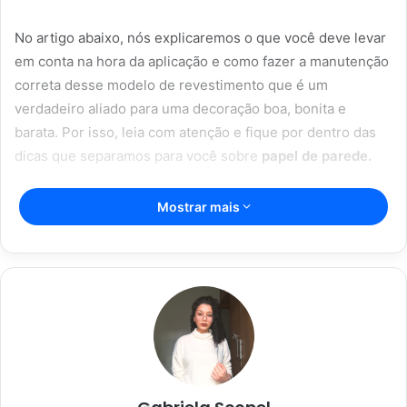
No artigo abaixo, nós explicaremos o que você deve levar
em conta na hora da aplicação e como fazer a manutenção
correta desse modelo de revestimento que é um
verdadeiro aliado para uma decoração boa, bonita e
barata. Por isso, leia com atenção e fique por dentro das
dicas que separamos para você sobre
papel de parede.
Artigos relacionados
Mostrar mais
Aromaterapia caseira: truques para
perfumar sua casa com ingredientes
simples
28/05/2023
Dicas caseiras para limpar sua casa
de forma rápida e eficaz