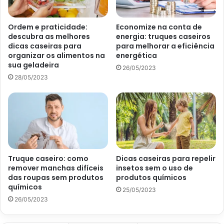
Papel de parede; veja os cuidados necessários com esse tipo de
revestimento – Matéria retirada da UOL
Ordem e praticidade:
Economize na conta de
Não molhe o local
descubra as melhores
energia: truques caseiros
dicas caseiras para
para melhorar a eficiência
organizar os alimentos na
energética
Depois que você escolher onde irá aplicar o papel de
sua geladeira
26/05/2023
parede, é importante saber, de fato, como cuidar dele.
28/05/2023
Dessa forma, o primeiro passo é saber que você não deve
molhá-lo, como quem joga um balde de água em
determinados objetos para limpá-lo.
É preciso que ele fique seco e longe de umidades para
evitar bolhas ou que descasque, por exemplo. Ademais,
Truque caseiro: como
Dicas caseiras para repelir
sabe-se que, ao molhar, ele pode descolar e, ainda,
remover manchas difíceis
insetos sem o uso de
das roupas sem produtos
produtos químicos
desbotar, o que fará com que você tenha que trocá-lo.
químicos
25/05/2023
Então, sempre fique atento, principalmente nos rodapés
26/05/2023
da parede.