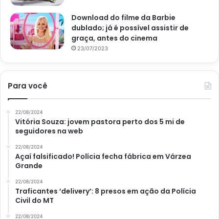
quanto antes! Obrigada por sua leitura até aqui e, caso
Download do filme da Barbie
queira saber mais truques caseiros sobre os mais
dublado; já é possível assistir de
diversos assuntos, não deixe de acessar o nosso
Portal
graça, antes do cinema
Atualizei.
23/07/2023
Para você
Avalie este post post
22/08/2024
Vitória Souza: jovem pastora perto dos 5 mi de
casa
decoração
papel de parede
seguidores na web
22/08/2024
Açaí falsificado! Polícia fecha fábrica em Várzea
Grande
22/08/2024
Traficantes ‘delivery’: 8 presos em ação da Polícia
Civil do MT
22/08/2024