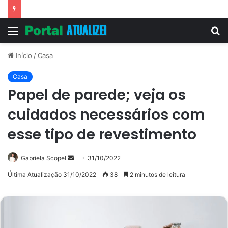
Vitória Souza: jovem pastora perto dos 5 mi de seguidores na web
Menu
P
p
Início
/
Casa
Casa
Papel de parede; veja os
cuidados necessários com
esse tipo de revestimento
Mande
Gabriela Scopel
31/10/2022
um
Última Atualização 31/10/2022
38
2 minutos de leitura
e-
mail