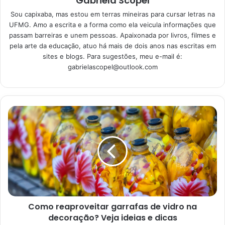
Gabriela Scopel
28/05/2023
Sou capixaba, mas estou em terras mineiras para cursar letras na
UFMG. Amo a escrita e a forma como ela veicula informações que
passam barreiras e unem pessoas. Apaixonada por livros, filmes e
Observe se a parede é boa
pela arte da educação, atuo há mais de dois anos nas escritas em
sites e blogs. Para sugestões, meu e-mail é:
para aplicação do papel de
gabrielascopel@outlook.com
parede
Primeiramente, antes de saber como limpar o papel de
parede, por exemplo, é importante saber em quais locais
ele pode ser aplicado, sem que haja um prejuízo posterior.
Sendo assim, segundo uma matéria publicada pelo site
UOL
, em 28 de maio de 2021, a parede que irá receber o
papel deve ser branca, atuando como uma espécie de
base neutra, não ter ondulações ou buracos e estar livre
de outras texturas ou processos de descascamentos.
Como reaproveitar garrafas de vidro na
decoração? Veja ideias e dicas
Além disso, observe se a parede não possui infiltrações e