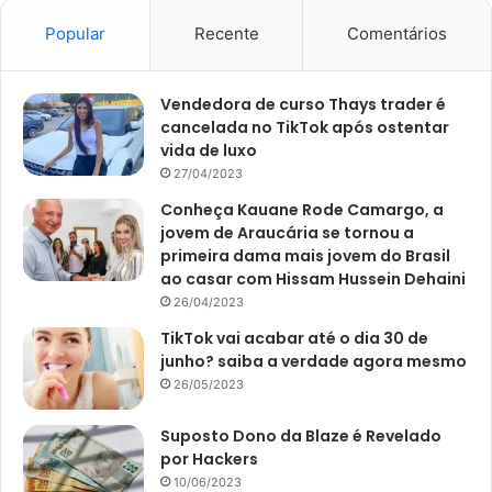
Limpe o seu papel de parede
Popular
Recente
Comentários
do jeito correto
Vendedora de curso Thays trader é
Por fim, para que a sua decoração fique ainda mais bela
cancelada no TikTok após ostentar
por muito mais tempo, fazer a limpeza correta é essencial,
vida de luxo
mas não pode ser molhando o papel todo, como foi dito
27/04/2023
anteriormente. Para isso, com o auxílio de um pano de
Conheça Kauane Rode Camargo, a
microfibra, você deve molhá-lo em um pouco de água com
jovem de Araucária se tornou a
detergente e, delicadamente, ir fazendo a limpeza.
primeira dama mais jovem do Brasil
ao casar com Hissam Hussein Dehaini
26/04/2023
Em seguida, volte com um pano mais seco e limpo e
termine de retirar o excesso dos produtos. Fazendo isso
TikTok vai acabar até o dia 30 de
junho? saiba a verdade agora mesmo
semanalmente, seu papel ficará novo por um período de
26/05/2023
tempo muito maior! Você sabia disso?
Suposto Dono da Blaze é Revelado
Esperamos que tenha gostado das dicas acerca de como
por Hackers
cuidar do seu
papel de pared
e e as coloque em prática o
10/06/2023