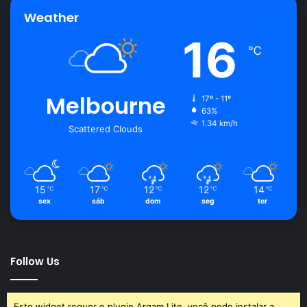
Weather
16
℃
Melbourne
17º - 11º
63%
1.34 km/h
Scattered Clouds
15
17
12
12
14
℃
℃
℃
℃
℃
sex
sáb
dom
seg
ter
Follow Us
Este widget requer o plugin Arqam Lite, você pode instalar a