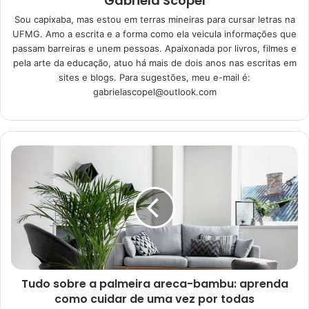
Gabriela Scopel
Sou capixaba, mas estou em terras mineiras para cursar letras na
UFMG. Amo a escrita e a forma como ela veicula informações que
Organizar o guarda-roupas
passam barreiras e unem pessoas. Apaixonada por livros, filmes e
pela arte da educação, atuo há mais de dois anos nas escritas em
do bebê: divida por setores
sites e blogs. Para sugestões, meu e-mail é:
gabrielascopel@outlook.com
Em primeiro lugar, a dica mais fácil e prática consiste em
setorizar as roupinhas da criança. Por exemplo: você já
tem uma área do armário específica para pijamas, roupas
de passeio, produtos de higiene e roupinhas mais frescas
para ficar em casa, agora que o verão está chegando?
São esses e outros setores que você sentir necessidade
que devem fazer parte da sua organização com o bebê.
Isso porque, com uma criança tão pequena em casa, com
certeza você terá uma rotina cheia de tarefas, e nada
melhor do que não ter que se preocupar com essa parte
Tudo sobre a palmeira areca-bambu: aprenda
como cuidar de uma vez por todas
do dia a dia, hein?