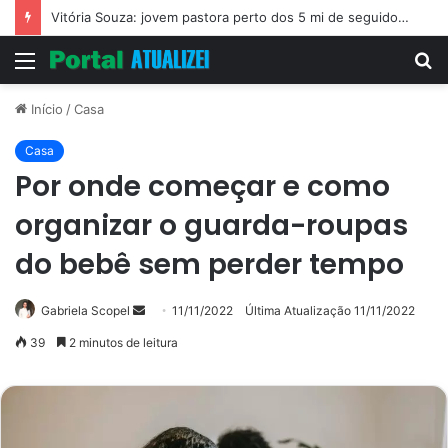
Vitória Souza: jovem pastora perto dos 5 mi de seguidores na web
Menu
P
p
Início
/
Casa
Casa
Por onde começar e como
organizar o guarda-roupas
do bebê sem perder tempo
Mande
Gabriela Scopel
11/11/2022
Última Atualização 11/11/2022
um
39
2 minutos de leitura
e-
mail