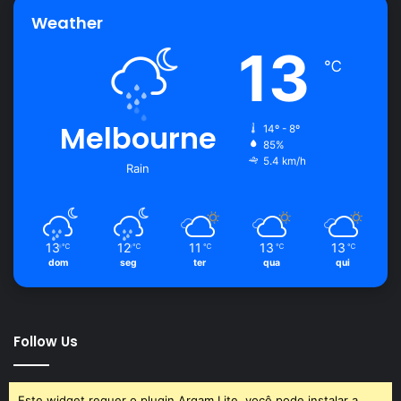
Weather
13
℃
Melbourne
14º - 8º
85%
5.4 km/h
Rain
13
12
11
13
13
℃
℃
℃
℃
℃
dom
seg
ter
qua
qui
Follow Us
Este widget requer o plugin Arqam Lite, você pode instalar a