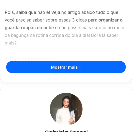
Pois, saiba que não é! Veja no artigo abaixo tudo o que
você precisa saber sobre essas 3 dicas para
organizar o
guarda roupas do bebê
e não passe mais sufoco no meio
da bagunça na rotina corrida do dia a dia! Bora lá saber
mais?
Artigos relacionados
Mostrar mais
Aromaterapia caseira: truques para
perfumar sua casa com ingredientes
simples
28/05/2023
Dicas caseiras para limpar sua casa
de forma rápida e eficaz
28/05/2023