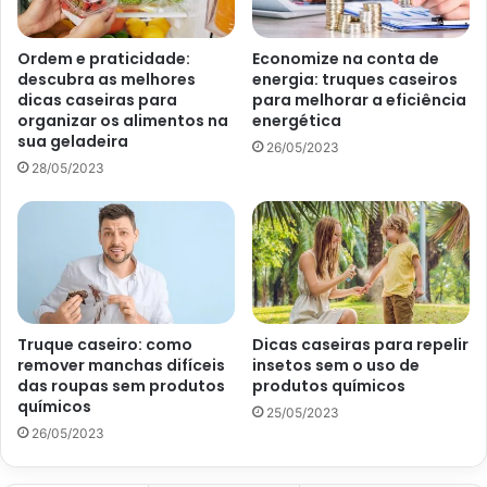
isso, utilize as partes mais altas dos armários.
Ordem e praticidade:
Economize na conta de
descubra as melhores
energia: truques caseiros
dicas caseiras para
para melhorar a eficiência
Por onde começar e como organizar o guarda roupas do bebê
organizar os alimentos na
energética
sua geladeira
sem perder tempo – UOL
26/05/2023
28/05/2023
Coloque no cabide as roupas
de bebê menos usadas
Por fim, seguindo a mesma lógica da dica anterior, na hora
de organizar o espaço, coloque nos cabides as peças
menos usadas e deixe nas prateleiras as mais usuais.
Truque caseiro: como
Dicas caseiras para repelir
remover manchas difíceis
insetos sem o uso de
Além disso, se a roupinha amassar muito por conta do
das roupas sem produtos
produtos químicos
tecido, também convém deixá-la pendurada. Isso facilita a
químicos
25/05/2023
organização e permite que você não perca tempo nas
26/05/2023
atividades do cotidiano.