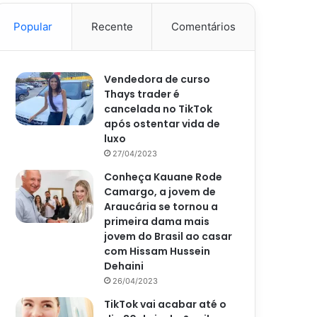
Popular
Recente
Comentários
Vendedora de curso
Thays trader é
cancelada no TikTok
após ostentar vida de
luxo
27/04/2023
Conheça Kauane Rode
Camargo, a jovem de
Araucária se tornou a
primeira dama mais
jovem do Brasil ao casar
com Hissam Hussein
Dehaini
26/04/2023
TikTok vai acabar até o