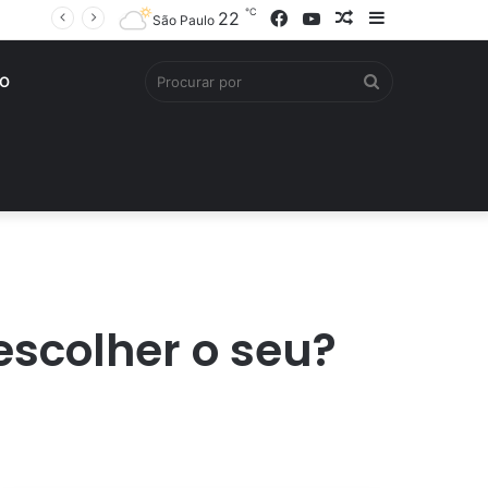
℃
Facebook
YouTube
Artigo
Barra
22
São Paulo
aleatório
Lateral
Procurar
O
por
escolher o seu?