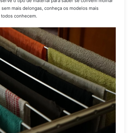
serve o tipo de material para saber se convém molhar
, sem mais delongas, conheça os modelos mais
 todos conhecem.