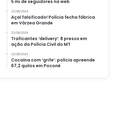
5 mi de seguidores na web
22/08/2024
Açaí falsificado! Polícia fecha fábrica
em Várzea Grande
22/08/2024
Traficantes ‘delivery’: 8 presos em
ação da Polícia Civil do MT
22/08/2024
Cocaína com ‘grife’: polícia apreende
67,2 quilos em Poconé