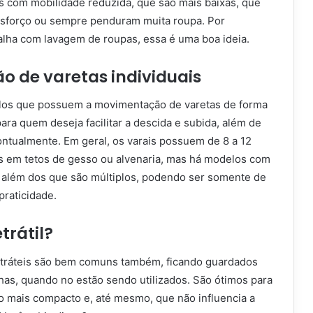
s com mobilidade reduzida, que são mais baixas, que
sforço ou sempre penduram muita roupa. Por
alha com lavagem de roupas, essa é uma boa ideia.
 de varetas individuais
los que possuem a movimentação de varetas de forma
para quem deseja facilitar a descida e subida, além de
ontualmente. Em geral, os varais possuem de 8 a 12
s em tetos de gesso ou alvenaria, mas há modelos com
 além dos que são múltiplos, podendo ser somente de
praticidade.
etrátil?
etráteis são bem comuns também, ficando guardados
has, quando no estão sendo utilizados. São ótimos para
 mais compacto e, até mesmo, que não influencia a