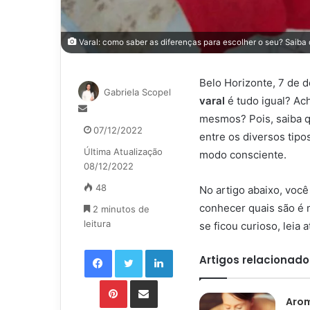
Varal: como saber as diferenças para escolher o seu? Saiba
Belo Horizonte, 7 de 
Gabriela Scopel
varal
é tudo igual? Ac
Mande
mesmos? Pois, saiba q
um
07/12/2022
entre os diversos tip
e-
Última Atualização
mail
modo consciente.
08/12/2022
48
No artigo abaixo, voc
conhecer quais são é m
2 minutos de
leitura
se ficou curioso, leia 
Facebook
Twitter
Linkedin
Artigos relacionado
Pinterest
Compartilhar via e-mail
Aro