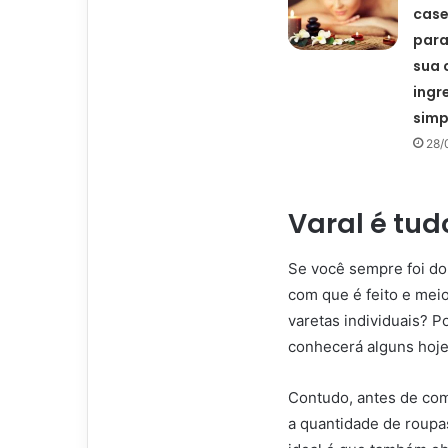
case
para
sua 
ingr
simp
28/
Varal é tud
Se você sempre foi do 
com que é feito e meios
varetas individuais? 
conhecerá alguns hoj
Contudo, antes de co
a quantidade de roup