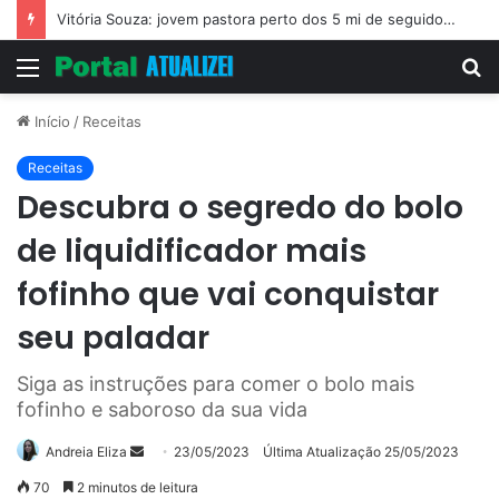
Vitória Souza: jovem pastora perto dos 5 mi de seguidores na web
Menu
P
p
Início
/
Receitas
Receitas
Descubra o segredo do bolo
de liquidificador mais
fofinho que vai conquistar
seu paladar
Siga as instruções para comer o bolo mais
fofinho e saboroso da sua vida
Mande
Andreia Eliza
23/05/2023
Última Atualização 25/05/2023
um
70
2 minutos de leitura