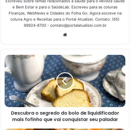
Escreveu sobre temas relacionados à saúde para o Revista Saúde
cima até que esfrie. Manterá quente e ficará uma
e Bem Estar e para o SaúdeLab. Escreveu para as colunas
Finanças, WebNews e Cidades do Folha Go. Agora escreve na
delícia;
coluna Agro e Receitas para o Portal Atualizei. Contato: (65)
Já que é uma
receita neutra
e simples, pode ser
99924-8700 -
contato@portalatualizei.com.br
alterada de muitas formas, por exemplo, colocando
Website
recheios ou coberturas;
Coloque, se quiser, uma colher de café da essência
de baunilha para potencializar o sabor e o aroma do
seu bolo;
Caso queira algo diferente, mas sem ter trabalho,
faça uma mistura de canela com açúcar e polvilhe
sobre a forma ainda quente;
Caldas
são muito bem-vindas, então, misture 1
medida de leite condensado com a mesma medida de
leite, fure o bolo e jogue por cima;
Descubra o segredo do bolo de liquidificador
mais fofinho que vai conquistar seu paladar
Para que o
bolo fique bem fofinho
, peneire bastante a
farinha antes de colocar na massa. O seu quitute