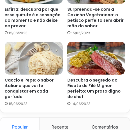
Esfirra: descubra por que
Surpreenda-se com a
esse quitute é a sensação
Coxinha Vegetariana: o
do momento e não deixe
petisco perfeito sem abrir
de provar
mão do sabor
15/06/2023
15/06/2023
Descubra o segredo do bolo de liquidificador mais fofinho que vai
conquistar seu paladar – Canva
Modo de preparo do bolo de
liquidificador
Caccio e Pepe: o sabor
Descubra o segredo do
Primeiramente, coloque açúcar,
ovo e margarina
dentro do
italiano que vai te
Risoto de Filé Mignon
liquidificador para bater por mais ou menos 1 minuto. Em
conquistar em cada
perfeito: Um prato digno
seguida, vá colocando leite, assim como a farinha para,
garfada
de chef
depois, colocar o fermento. Continue batendo para que a
15/06/2023
14/06/2023
massa fique lisinha.
Unte e enfarinhe a forma de sua preferência, despejando a
Popular
Recente
Comentários