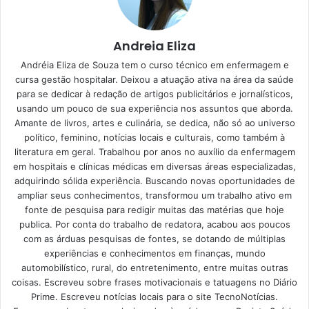
16/06/2023
Parmegiana de Frango: a escolha
Andreia Eliza
certa para um almoço ou jantar
Andréia Eliza de Souza tem o curso técnico em enfermagem e
prático e cheio de sabor
cursa gestão hospitalar. Deixou a atuação ativa na área da saúde
15/06/2023
para se dedicar à redação de artigos publicitários e jornalísticos,
usando um pouco de sua experiência nos assuntos que aborda.
Amante de livros, artes e culinária, se dedica, não só ao universo
Como fazer o bolo de
político, feminino, notícias locais e culturais, como também à
literatura em geral. Trabalhou por anos no auxílio da enfermagem
liquidificador
em hospitais e clínicas médicas em diversas áreas especializadas,
adquirindo sólida experiência. Buscando novas oportunidades de
ampliar seus conhecimentos, transformou um trabalho ativo em
Com alguns segredinhos infalíveis do
Portal Atualizei
,
fonte de pesquisa para redigir muitas das matérias que hoje
você conseguirá reproduzir um quitute de dar água na
publica. Por conta do trabalho de redatora, acabou aos poucos
boca. Ele sairá quentinho, fofinho e saboroso. Veja como é
com as árduas pesquisas de fontes, se dotando de múltiplas
experiências e conhecimentos em finanças, mundo
fácil ter à mesa, em cerca de 45 minutos, 10 pedaços do
automobilístico, rural, do entretenimento, entre muitas outras
melhor bolo que já comeu na vida:
coisas. Escreveu sobre frases motivacionais e tatuagens no Diário
Prime. Escreveu notícias locais para o site TecnoNotícias.
Quando desligar o forno, deixe a forma na parte de