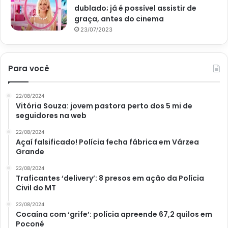
dublado; já é possível assistir de
graça, antes do cinema
23/07/2023
Para você
22/08/2024
Vitória Souza: jovem pastora perto dos 5 mi de
seguidores na web
22/08/2024
Açaí falsificado! Polícia fecha fábrica em Várzea
Grande
22/08/2024
Traficantes ‘delivery’: 8 presos em ação da Polícia
Civil do MT
22/08/2024
Cocaína com ‘grife’: polícia apreende 67,2 quilos em
Poconé