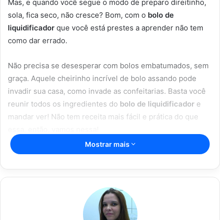
Mas, e quando você segue o modo de preparo direitinho,
sola, fica seco, não cresce? Bom, com o
bolo de
liquidificador
que você está prestes a aprender não tem
como dar errado.
Não precisa se desesperar com bolos embatumados, sem
graça. Aquele cheirinho incrível de bolo assando pode
invadir sua casa, como invade as confeitarias. Basta você
reunir todos os ingredientes do
bolo de liquidificador
e
mandar ver! Não tem receita mais fácil e prática do que
essa, então, vamos nessa!
Mostrar mais
Artigos relacionados
O prato que vai conquistar o seu
paladar: macarrão com creme de
batata