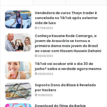
massa em seguida e levando ao forno pré-aquecido a uma
temperatura de 180° C. A média de tempo para assar é de
Vendedora de curso Thays trader é
20 minutos, dependendo do forno, mas se tiver dúvidas,
cancelada no TikTok após ostentar
após esse período, faça o teste do palito ou do garfo para
vida de luxo
verificar se já está assado.
27/04/2023
Conheça Kauane Rode Camargo, a
jovem de Araucária se tornou a
primeira dama mais jovem do Brasil
ao casar com Hissam Hussein Dehaini
Avalie este post post
26/04/2023
TikTok vai acabar até o dia 30 de
junho? saiba a verdade agora mesmo
bolo
café da manhã
26/05/2023
Lanche da tarde
Suposto Dono da Blaze é Revelado
por Hackers
10/06/2023
Download do filme da Barbie