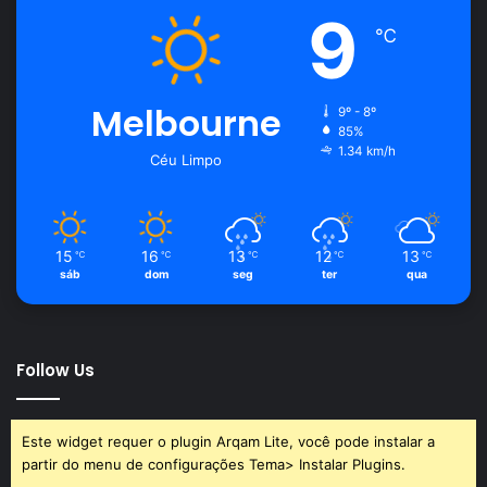
9
℃
Melbourne
9º - 8º
85%
1.34 km/h
Céu Limpo
15
16
13
12
13
℃
℃
℃
℃
℃
sáb
dom
seg
ter
qua
Follow Us
Este widget requer o plugin Arqam Lite, você pode instalar a
partir do menu de configurações Tema> Instalar Plugins.