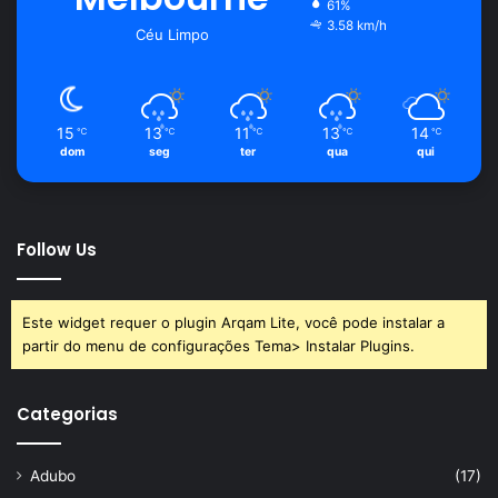
61%
3.58 km/h
Céu Limpo
15
13
11
13
14
℃
℃
℃
℃
℃
dom
seg
ter
qua
qui
Follow Us
Este widget requer o plugin Arqam Lite, você pode instalar a
partir do menu de configurações Tema> Instalar Plugins.
Categorias
Adubo
(17)