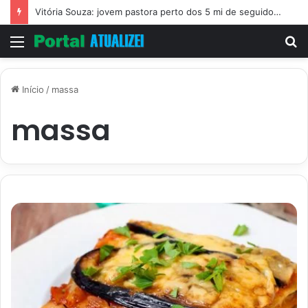
Vitória Souza: jovem pastora perto dos 5 mi de seguidores na web
Menu
P
p
Início
/
massa
massa